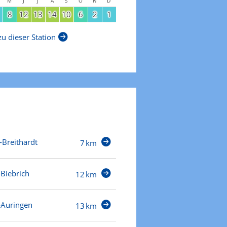
M
J
J
A
S
O
N
D
8
12
13
14
10
6
2
1
u dieser Station
-Breithardt
7 km
Biebrich
12 km
Auringen
13 km