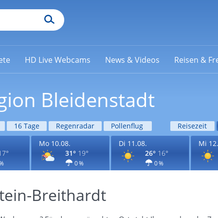
ete
HD Live Webcams
News & Videos
Reisen & Fre
gion Bleidenstadt
16 Tage
Regenradar
Pollenflug
Reisezeit
Mo 10.08.
Di 11.08.
Mi 12
17°
31°
19°
26°
16°
 %
0 %
0 %
ein-Breithardt