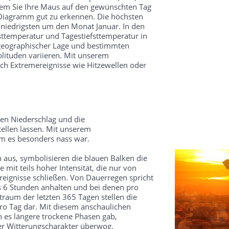
dem Sie Ihre Maus auf den gewünschten Tag
 Diagramm gut zu erkennen. Die höchsten
 niedrigsten um den Monat Januar. In den
ttemperatur und Tagestiefsttemperatur in
 geographischer Lage und bestimmten
ituden variieren. Mit unserem
ch Extremereignisse wie Hitzewellen oder
en Niederschlag und die
ellen lassen. Mit unserem
um es besonders nass war.
 aus, symbolisieren die blauen Balken die
mit teils hoher Intensität, die nur von
reignisse schließen. Von Dauerregen spricht
s 6 Stunden anhalten und bei denen pro
traum der letzten 365 Tagen stellen die
o Tag dar. Mit diesem anschaulichen
 es längere trockene Phasen gab,
ter Witterungscharakter überwog.