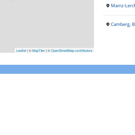
Mainz-Lerc
Camberg, 
Leaflet
|
©
MapTiler
| ©
OpenStreetMap contributors