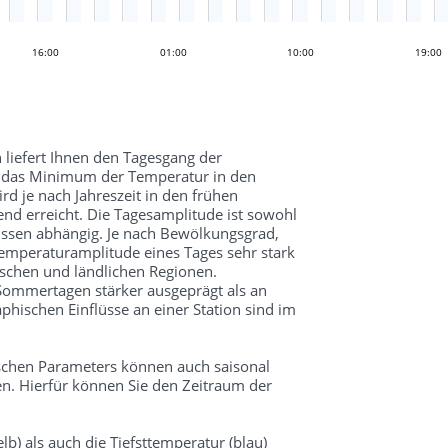
16:00
04:00
01:00
10:00
19:00
 liefert Ihnen den Tagesgang der
d das Minimum der Temperatur in den
 je nach Jahreszeit in den frühen
d erreicht. Die Tagesamplitude ist sowohl
üssen abhängig. Je nach Bewölkungsgrad,
mperaturamplitude eines Tages sehr stark
schen und ländlichen Regionen.
 Sommertagen stärker ausgeprägt als an
hischen Einflüsse an einer Station sind im
schen Parameters können auch saisonal
n. Hierfür können Sie den Zeitraum der
lb) als auch die Tiefsttemperatur (blau)