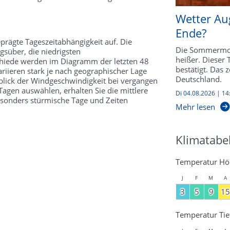
Wetter Au
Ende?
prägte Tageszeitabhängigkeit auf. Die
Die Sommermon
süber, die niedrigsten
heißer. Dieser
schiede werden im Diagramm der letzten 48
bestätigt. Das 
riieren stark je nach geographischer Lage
Deutschland.
kblick der Windgeschwindigkeit bei vergangen
agen auswählen, erhalten Sie die mittlere
Di 04.08.2026 | 14
esonders stürmische Tage und Zeiten
Mehr lesen
Klimatabel
Temperatur Hö
J
F
M
A
3
5
9
15
Temperatur Tie