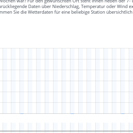
r Wochen war? Für den gewünschten Ort steht Ihnen neben der 7-
 zurückliegende Daten über Niederschlag, Temperatur oder Wind ex
en Sie die Wetterdaten für eine beliebige Station übersichtli