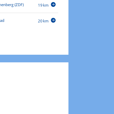
henberg (ZDF)
19 km
Bad
20 km