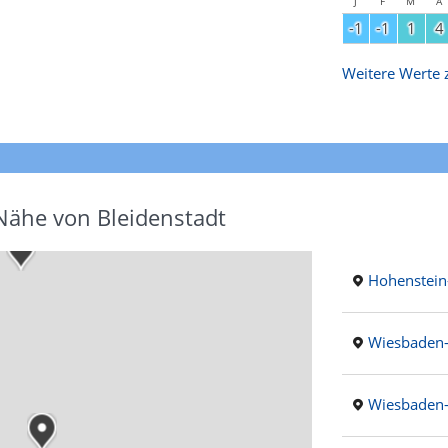
J
F
M
A
-1
-1
1
4
Weitere Werte z
Nähe von Bleidenstadt
Hohenstein
Wiesbaden-
Wiesbaden-