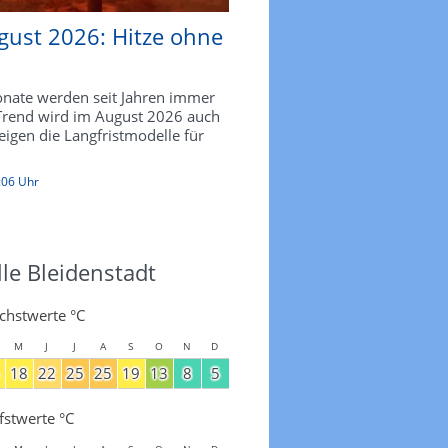
gust 2026: Hitze ohne
ate werden seit Jahren immer
 Trend wird im August 2026 auch
zeigen die Langfristmodelle für
:06 Uhr
le Bleidenstadt
chstwerte °C
M
J
J
A
S
O
N
D
18
22
25
25
19
13
8
5
fstwerte °C