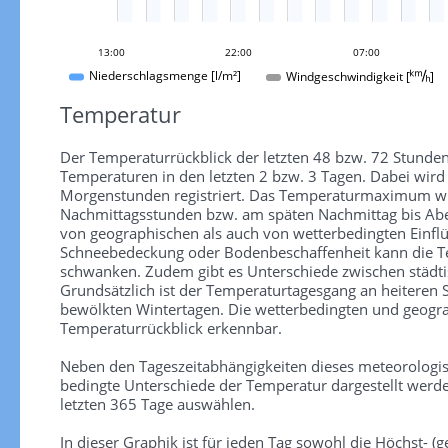
13:00
22:00
07:00
Windgeschwindigkeit []
Niederschlagsmenge [l/m²]
Temperatur
Der Temperaturrückblick der letzten 48 bzw. 72 Stunden
Temperaturen in den letzten 2 bzw. 3 Tagen. Dabei wir
Morgenstunden registriert. Das Temperaturmaximum wird
Nachmittagsstunden bzw. am späten Nachmittag bis Aben
von geographischen als auch von wetterbedingten Einfl
Schneebedeckung oder Bodenbeschaffenheit kann die Te
schwanken. Zudem gibt es Unterschiede zwischen städti
Grundsätzlich ist der Temperaturtagesgang an heiteren
bewölkten Wintertagen. Die wetterbedingten und geograp
Temperaturrückblick erkennbar.
Neben den Tageszeitabhängigkeiten dieses meteorologi
bedingte Unterschiede der Temperatur dargestellt werde
letzten 365 Tage auswählen.
In dieser Graphik ist für jeden Tag sowohl die Höchst- (ge