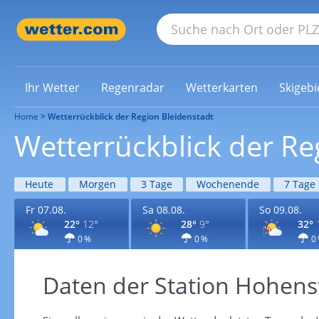
Ihr Wetter
Regenradar
Wetterkarten
Skigebi
Home
Wetterrückblick der Region Bleidenstadt
Wetterrückblick der Re
Heute
Morgen
3 Tage
Wochenende
7 Tage
Fr 07.08.
Sa 08.08.
So 09.08.
22°
12°
28°
9°
32°
0 %
0 %
0
Daten der Station Hohenst