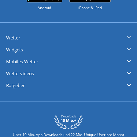
Android
iPhone & iPad
Wetter
Videovorhersagen
Kolumnen
Unwetterwarnungen
wetter.com Deutschland
wetter.com Schweiz
wetter.com Österreich
Werben
Homepage Widget
Wetter API
Wetter- und Geodaten - meteonomiqs.com
tiempo.es
meteos24.fr
ilmeteo24.it
pogoda24.pl
weather24.co.uk
Widgets
Regenradar
Windgeschwindigkeiten
Temperatur
Sonnenschein
Wassertemperatur
Mobiles Wetter
iPhone Wetter
iPad Wetter
Android Wetter
Wettervideos
Nachrichten
Deutschlandwetter
Schweizwetter
Österreichwetter
Regionalwetter
Wetter in Europa
Wetter Weltweit
Wetterlexikon
Promi-News
Ratgeber
Biowetter
Glätteindex
Reiseziel Finder
Erkältungswetter
Klima & Umwelt
Über 10 Mio. App Downloads und 22 Mio. Unique User pro Monat