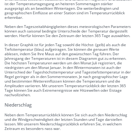
ist der Temperaturtagesgang an heiteren Sommertagen stärker
ausgeprägt als an bewölkten Wintertagen. Die wetterbedingten und
geographischen Einflüsse an einer Station sind im Temperaturrückblick
erkennbar.
Neben den Tageszeitabhängigkeiten dieses meteorologischen Parameters
können auch saisonal bedingte Unterschiede der Temperatur dargestellt
werden. Hierfür können Sie den Zeitraum der letzten 365 Tage auswählen.
In dieser Graphik ist für jeden Tag sowohl die Höchst- (gelb) als auch die
Tiefsttemperatur (blau) aufgetragen. Sie können die genauen Werte
ablesen, indem Sie Ihre Maus auf den gewünschten Tag führen. Der
Jahresgang der Temperaturen ist in diesem Diagramm gut zu erkennen.
Die höchsten Temperaturen werden um den Monat Juli registriert, die
niedrigsten um den Monat Januar. In den Wintermonaten ist auch der
Unterschied der Tageshöchsttemperatur und Tagestiefsttemperatur in der
Regel geringer als in den Sommermonaten. Je nach geographischer Lage
und bestimmten Wettereinflüssen können die Temperaturen und die
Amplituden variieren. Mit unserem Temperaturrückblick der letzten 365
Tage können Sie auch Extremereignisse wie Hitzewellen oder Eistage
nachvollziehen.
Niederschlag
Neben dem Temperaturrückblick können Sie sich auch den Niederschlag
und die Windgeschwindigkeit der letzten Stunden und Tage darstellen
lassen. Mit unserem Niederschlagsrückblick erfahren Sie, in welchem
Zeitraum es besonders nass war.