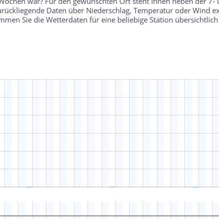
r Wochen war? Für den gewünschten Ort steht Ihnen neben der 7-
 zurückliegende Daten über Niederschlag, Temperatur oder Wind ex
en Sie die Wetterdaten für eine beliebige Station übersichtli