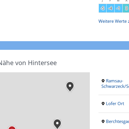
J
F
M
A
-5
-4
-1
3
Weitere Werte z
 Nähe von Hintersee
Ramsau-
Schwarzeck/
Lofer Ort
Berchtesga