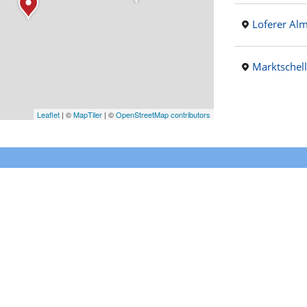
Loferer Al
Marktschel
Leaflet
|
©
MapTiler
| ©
OpenStreetMap contributors