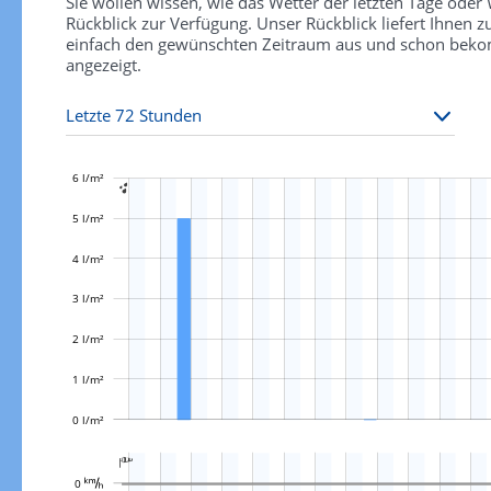
Sie wollen wissen, wie das Wetter der letzten Tage ode
Rückblick zur Verfügung. Unser Rückblick liefert Ihnen
einfach den gewünschten Zeitraum aus und schon bekomm
angezeigt.
6 l/m²

5 l/m²
4 l/m²
L
3 l/m²
2 l/m²
1 l/m²
0 l/m²
L

L
0 