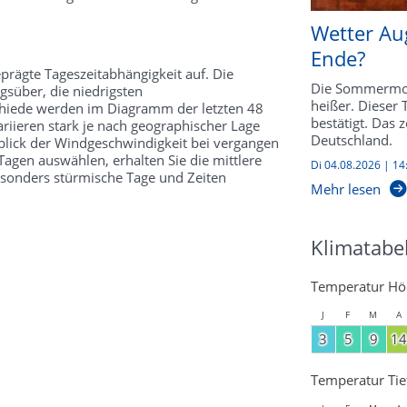
Wetter Au
Ende?
prägte Tageszeitabhängigkeit auf. Die
Die Sommermon
süber, die niedrigsten
heißer. Dieser
schiede werden im Diagramm der letzten 48
bestätigt. Das 
riieren stark je nach geographischer Lage
Deutschland.
kblick der Windgeschwindigkeit bei vergangen
agen auswählen, erhalten Sie die mittlere
Di 04.08.2026 | 14
esonders stürmische Tage und Zeiten
Mehr lesen
Klimatabel
Temperatur Hö
J
F
M
A
3
5
9
14
Temperatur Tie