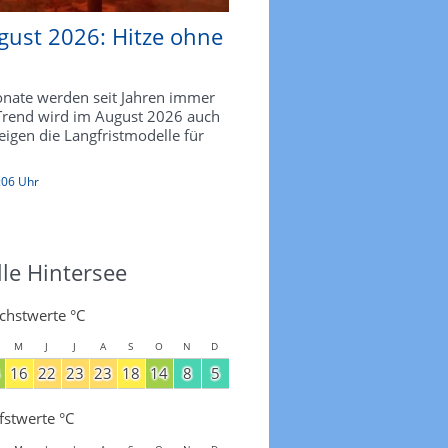
gust 2026: Hitze ohne
ate werden seit Jahren immer
 Trend wird im August 2026 auch
zeigen die Langfristmodelle für
:06 Uhr
le Hintersee
chstwerte °C
M
J
J
A
S
O
N
D
16
22
23
23
18
14
8
5
fstwerte °C