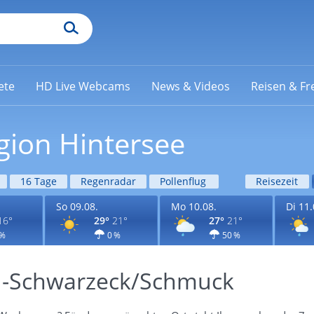
ete
HD Live Webcams
News & Videos
Reisen & Fre
gion Hintersee
16 Tage
Regenradar
Pollenflug
Reisezeit
So 09.08.
Mo 10.08.
Di 11.
16°
29°
21°
27°
21°
 %
0 %
50 %
u-Schwarzeck/Schmuck