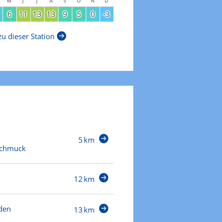
M
J
J
A
S
O
N
D
6
11
13
13
9
5
0
-3
u dieser Station
5 km
Schmuck
12 km
den
13 km