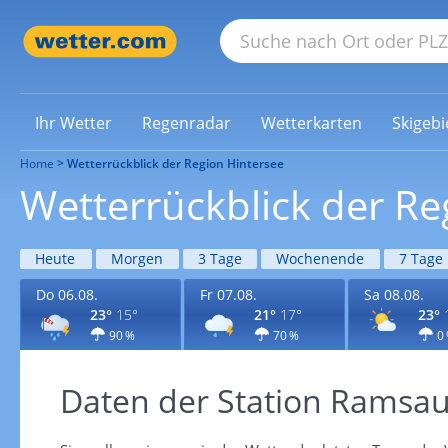
Ihr Wetter
Regenradar
Wetterkarten
Skigebi
Home
Wetterrückblick der Region Hintersee
Wetterrückblick der Re
Heute
Morgen
3 Tage
Wochenende
7 Tage
Do 06.08.
Fr 07.08.
Sa 08.08.
23°
15°
21°
17°
23°
90 %
70 %
0
Daten der Station Ramsa