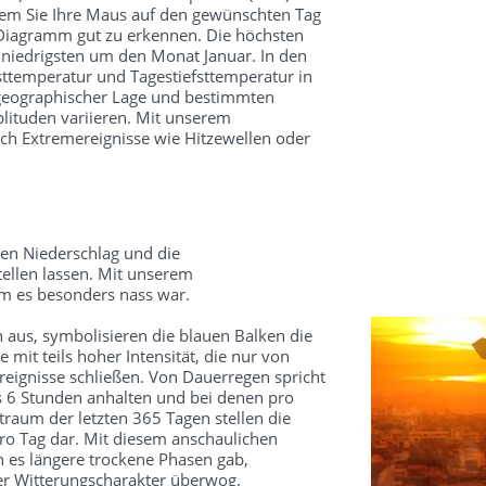
dem Sie Ihre Maus auf den gewünschten Tag
 Diagramm gut zu erkennen. Die höchsten
 niedrigsten um den Monat Januar. In den
ttemperatur und Tagestiefsttemperatur in
 geographischer Lage und bestimmten
ituden variieren. Mit unserem
ch Extremereignisse wie Hitzewellen oder
en Niederschlag und die
ellen lassen. Mit unserem
um es besonders nass war.
 aus, symbolisieren die blauen Balken die
mit teils hoher Intensität, die nur von
reignisse schließen. Von Dauerregen spricht
s 6 Stunden anhalten und bei denen pro
traum der letzten 365 Tagen stellen die
o Tag dar. Mit diesem anschaulichen
 es längere trockene Phasen gab,
ter Witterungscharakter überwog.