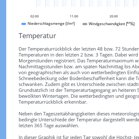
02:00
11:00
20:00
Windgeschwindigkeit []
Niederschlagsmenge [l/m²]
Temperatur
Der Temperaturrückblick der letzten 48 bzw. 72 Stunden
Temperaturen in den letzten 2 bzw. 3 Tagen. Dabei wir
Morgenstunden registriert. Das Temperaturmaximum wird
Nachmittagsstunden bzw. am späten Nachmittag bis Aben
von geographischen als auch von wetterbedingten Einfl
Schneebedeckung oder Bodenbeschaffenheit kann die Te
schwanken. Zudem gibt es Unterschiede zwischen städti
Grundsätzlich ist der Temperaturtagesgang an heiteren
bewölkten Wintertagen. Die wetterbedingten und geograp
Temperaturrückblick erkennbar.
Neben den Tageszeitabhängigkeiten dieses meteorologi
bedingte Unterschiede der Temperatur dargestellt werde
letzten 365 Tage auswählen.
In dieser Graphik ist für jeden Tag sowohl die Höchst- (ge