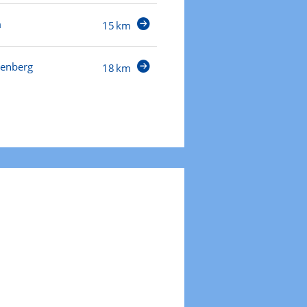
m
15 km
lenberg
18 km