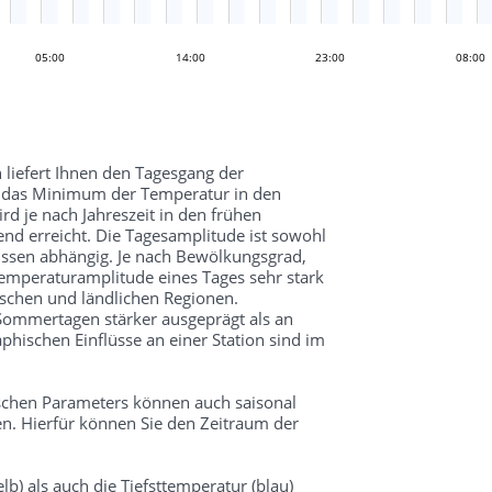
05:00
17:00
14:00
23:00
08:00
 liefert Ihnen den Tagesgang der
d das Minimum der Temperatur in den
 je nach Jahreszeit in den frühen
d erreicht. Die Tagesamplitude ist sowohl
üssen abhängig. Je nach Bewölkungsgrad,
mperaturamplitude eines Tages sehr stark
schen und ländlichen Regionen.
 Sommertagen stärker ausgeprägt als an
hischen Einflüsse an einer Station sind im
schen Parameters können auch saisonal
n. Hierfür können Sie den Zeitraum der
lb) als auch die Tiefsttemperatur (blau)