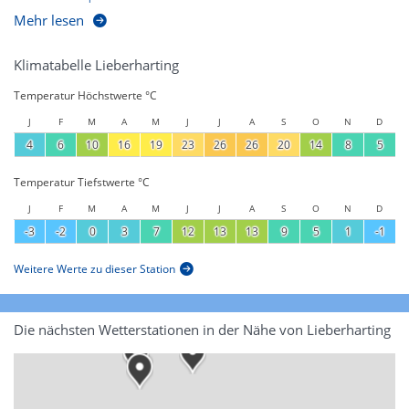
Mehr lesen
Klimatabelle Lieberharting
Temperatur Höchstwerte °C
J
F
M
A
M
J
J
A
S
O
N
D
4
6
10
16
19
23
26
26
20
14
8
5
Temperatur Tiefstwerte °C
J
F
M
A
M
J
J
A
S
O
N
D
-3
-2
0
3
7
12
13
13
9
5
1
-1
Weitere Werte zu dieser Station
Die nächsten Wetterstationen in der Nähe von Lieberharting