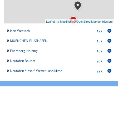
Leaflet
|
©
MapTiler
| ©
OpenStreetMap contributors
Isen-Westach
12 km
MUENCHEN-FLUGHAFEN
15 km
Ebersberg-Halbing
16 km
Neufahrn Bauhof
20 km
Neufahrn / Inst. f. Wetter- und Klima
22 km