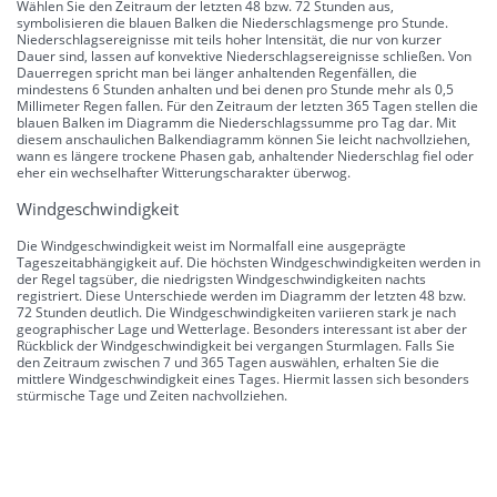
Wählen Sie den Zeitraum der letzten 48 bzw. 72 Stunden aus,
symbolisieren die blauen Balken die Niederschlagsmenge pro Stunde.
Niederschlagsereignisse mit teils hoher Intensität, die nur von kurzer
Dauer sind, lassen auf konvektive Niederschlagsereignisse schließen. Von
Dauerregen spricht man bei länger anhaltenden Regenfällen, die
mindestens 6 Stunden anhalten und bei denen pro Stunde mehr als 0,5
Millimeter Regen fallen. Für den Zeitraum der letzten 365 Tagen stellen die
blauen Balken im Diagramm die Niederschlagssumme pro Tag dar. Mit
diesem anschaulichen Balkendiagramm können Sie leicht nachvollziehen,
wann es längere trockene Phasen gab, anhaltender Niederschlag fiel oder
eher ein wechselhafter Witterungscharakter überwog.
Windgeschwindigkeit
Die Windgeschwindigkeit weist im Normalfall eine ausgeprägte
Tageszeitabhängigkeit auf. Die höchsten Windgeschwindigkeiten werden in
der Regel tagsüber, die niedrigsten Windgeschwindigkeiten nachts
registriert. Diese Unterschiede werden im Diagramm der letzten 48 bzw.
72 Stunden deutlich. Die Windgeschwindigkeiten variieren stark je nach
geographischer Lage und Wetterlage. Besonders interessant ist aber der
Rückblick der Windgeschwindigkeit bei vergangen Sturmlagen. Falls Sie
den Zeitraum zwischen 7 und 365 Tagen auswählen, erhalten Sie die
mittlere Windgeschwindigkeit eines Tages. Hiermit lassen sich besonders
stürmische Tage und Zeiten nachvollziehen.