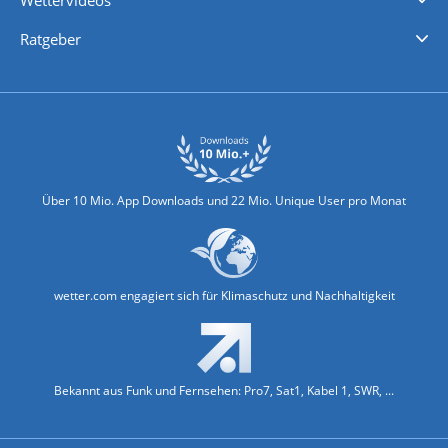
Wettervideos
Nachrichten
Deutschlandwetter
Schweizwetter
Österreichwetter
Regionalwetter
Wetter in Europa
Wetter Weltweit
Wetterlexikon
Promi-News
Ratgeber
Biowetter
Glätteindex
Reiseziel Finder
Erkältungswetter
Klima & Umwelt
Über 10 Mio. App Downloads und 22 Mio. Unique User pro Monat
wetter.com engagiert sich für Klimaschutz und Nachhaltigkeit
Bekannt aus Funk und Fernsehen: Pro7, Sat1, Kabel 1, SWR, ...