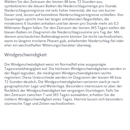
Wählen Sie den Zeitraum der letzten 48 bzw. 72 Stunden aus,
symbolisieren die blauen Balken die Niederschlagsmenge pro Stunde.
Niederschlagsereignisse mit teils hoher Intensität, die nur von kurzer
Dauer sind, lassen auf konvektive Niederschlagsereignisse schließen. Von
Dauerregen spricht man bei länger anhaltenden Regenfällen, die
mindestens 6 Stunden anhalten und bei denen pro Stunde mehr als 0,5
Millimeter Regen fallen. Für den Zeitraum der letzten 365 Tagen stellen die
blauen Balken im Diagramm die Niederschlagssumme pro Tag dar. Mit
diesem anschaulichen Balkendiagramm können Sie leicht nachvollziehen,
wann es längere trockene Phasen gab, anhaltender Niederschlag fiel oder
eher ein wechselhafter Witterungscharakter überwog.
Windgeschwindigkeit
Die Windgeschwindigkeit weist im Normalfall eine ausgeprägte
Tageszeitabhängigkeit auf. Die höchsten Windgeschwindigkeiten werden in
der Regel tagsüber, die niedrigsten Windgeschwindigkeiten nachts
registriert. Diese Unterschiede werden im Diagramm der letzten 48 bzw.
72 Stunden deutlich. Die Windgeschwindigkeiten variieren stark je nach
geographischer Lage und Wetterlage. Besonders interessant ist aber der
Rückblick der Windgeschwindigkeit bei vergangen Sturmlagen. Falls Sie
den Zeitraum zwischen 7 und 365 Tagen auswählen, erhalten Sie die
mittlere Windgeschwindigkeit eines Tages. Hiermit lassen sich besonders
stürmische Tage und Zeiten nachvollziehen.