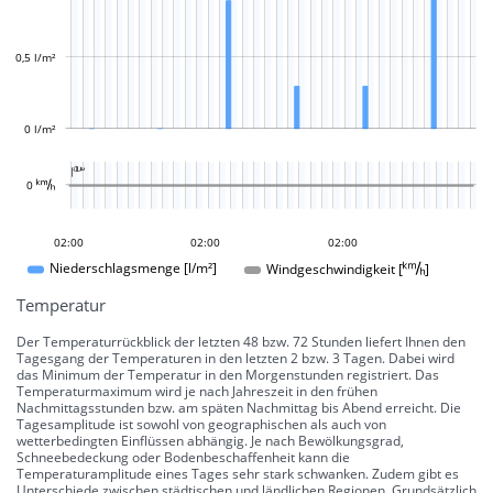
L
0,5 l/m²
0 l/m²
L

L
0 
23:00
20:00
17:00
03:00
04:00
02:00
02:00
02:00
02:00
Windgeschwindigkeit []
Niederschlagsmenge [l/m²]
Temperatur
Der Temperaturrückblick der letzten 48 bzw. 72 Stunden liefert Ihnen den
Tagesgang der Temperaturen in den letzten 2 bzw. 3 Tagen. Dabei wird
das Minimum der Temperatur in den Morgenstunden registriert. Das
Temperaturmaximum wird je nach Jahreszeit in den frühen
Nachmittagsstunden bzw. am späten Nachmittag bis Abend erreicht. Die
Tagesamplitude ist sowohl von geographischen als auch von
wetterbedingten Einflüssen abhängig. Je nach Bewölkungsgrad,
Schneebedeckung oder Bodenbeschaffenheit kann die
Temperaturamplitude eines Tages sehr stark schwanken. Zudem gibt es
Unterschiede zwischen städtischen und ländlichen Regionen. Grundsätzlich