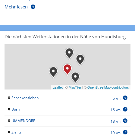
Mehr lesen
Die nächsten Wetterstationen in der Nähe von Hundisburg
Leaflet
|
©
MapTiler
| ©
OpenStreetMap contributors
Schackensleben
5 km
Born
15 km
UMMENDORF
18 km
Zielitz
19 km