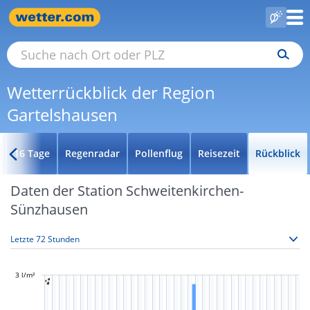
Wetterrückblick der Region
Gartelshausen
16 Tage
Regenradar
Pollenflug
Reisezeit
Rückblick
Daten der Station Schweitenkirchen-
Sünzhausen
3 l/m²
