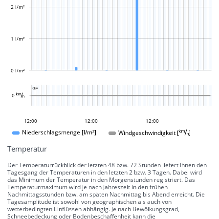
2 l/m²
L
1 l/m²
0 l/m²
L

L
0 
09:00
06:00
03:00
13:00
14:00
12:00
12:00
12:00
12:00
Windgeschwindigkeit []
Niederschlagsmenge [l/m²]
Temperatur
Der Temperaturrückblick der letzten 48 bzw. 72 Stunden liefert Ihnen den
Tagesgang der Temperaturen in den letzten 2 bzw. 3 Tagen. Dabei wird
das Minimum der Temperatur in den Morgenstunden registriert. Das
Temperaturmaximum wird je nach Jahreszeit in den frühen
Nachmittagsstunden bzw. am späten Nachmittag bis Abend erreicht. Die
Tagesamplitude ist sowohl von geographischen als auch von
wetterbedingten Einflüssen abhängig. Je nach Bewölkungsgrad,
Schneebedeckung oder Bodenbeschaffenheit kann die