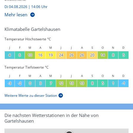
Di 04.08.2026 | 14:06 Uhr
Mehr lesen
Klimatabelle Gartelshausen
Temperatur Höchstwerte °C
J
F
M
A
M
J
J
A
S
O
N
D
4
6
10
16
19
24
26
26
20
14
8
5
Temperatur Tiefstwerte °C
J
F
M
A
M
J
J
A
S
O
N
D
-3
-2
0
3
7
12
13
13
8
5
1
-1
Weitere Werte zu dieser Station
Die nächsten Wetterstationen in der Nähe von
Gartelshausen