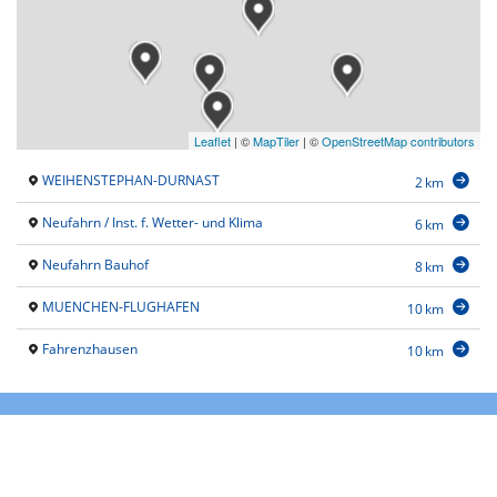
Leaflet
|
©
MapTiler
| ©
OpenStreetMap contributors
WEIHENSTEPHAN-DURNAST
2 km
Neufahrn / Inst. f. Wetter- und Klima
6 km
Neufahrn Bauhof
8 km
MUENCHEN-FLUGHAFEN
10 km
Fahrenzhausen
10 km