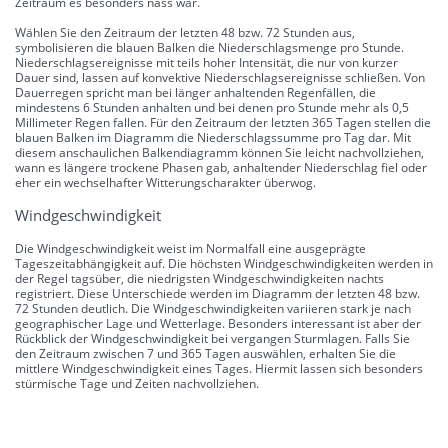
Zeitraum es besonders nass war.
Wählen Sie den Zeitraum der letzten 48 bzw. 72 Stunden aus,
symbolisieren die blauen Balken die Niederschlagsmenge pro Stunde.
Niederschlagsereignisse mit teils hoher Intensität, die nur von kurzer
Dauer sind, lassen auf konvektive Niederschlagsereignisse schließen. Von
Dauerregen spricht man bei länger anhaltenden Regenfällen, die
mindestens 6 Stunden anhalten und bei denen pro Stunde mehr als 0,5
Millimeter Regen fallen. Für den Zeitraum der letzten 365 Tagen stellen die
blauen Balken im Diagramm die Niederschlagssumme pro Tag dar. Mit
diesem anschaulichen Balkendiagramm können Sie leicht nachvollziehen,
wann es längere trockene Phasen gab, anhaltender Niederschlag fiel oder
eher ein wechselhafter Witterungscharakter überwog.
Windgeschwindigkeit
Die Windgeschwindigkeit weist im Normalfall eine ausgeprägte
Tageszeitabhängigkeit auf. Die höchsten Windgeschwindigkeiten werden in
der Regel tagsüber, die niedrigsten Windgeschwindigkeiten nachts
registriert. Diese Unterschiede werden im Diagramm der letzten 48 bzw.
72 Stunden deutlich. Die Windgeschwindigkeiten variieren stark je nach
geographischer Lage und Wetterlage. Besonders interessant ist aber der
Rückblick der Windgeschwindigkeit bei vergangen Sturmlagen. Falls Sie
den Zeitraum zwischen 7 und 365 Tagen auswählen, erhalten Sie die
mittlere Windgeschwindigkeit eines Tages. Hiermit lassen sich besonders
stürmische Tage und Zeiten nachvollziehen.