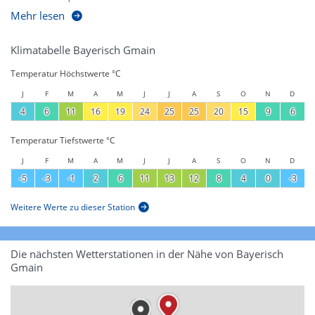
Mehr lesen
Klimatabelle Bayerisch Gmain
Temperatur Höchstwerte °C
J
F
M
A
M
J
J
A
S
O
N
D
4
6
11
16
19
24
25
25
20
15
9
6
Temperatur Tiefstwerte °C
J
F
M
A
M
J
J
A
S
O
N
D
-5
-3
-1
2
6
11
13
12
8
4
0
-3
Weitere Werte zu dieser Station
Die nächsten Wetterstationen in der Nähe von Bayerisch
Gmain