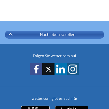
Nach oben
scrollen
Folgen Sie wetter.com auf
wetter.com gibt es auch für