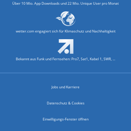
Über 10 Mio. App Downloads und 22 Mio. Unique User pro Monat
wetter.com engagiert sich für Klimaschutz und Nachhaltigkeit
Bekannt aus Funk und Fernsehen: Pro7, Sat1, Kabel 1, SWR, ...
Jobs und Karriere
Datenschutz & Cookies
Einwilligungs-Fenster öffnen