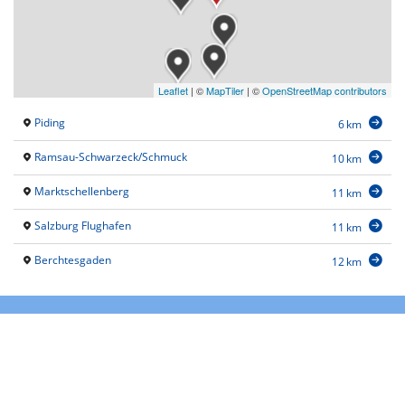
Leaflet
|
©
MapTiler
| ©
OpenStreetMap contributors
Piding
6 km
Ramsau-Schwarzeck/Schmuck
10 km
Marktschellenberg
11 km
Salzburg Flughafen
11 km
Berchtesgaden
12 km