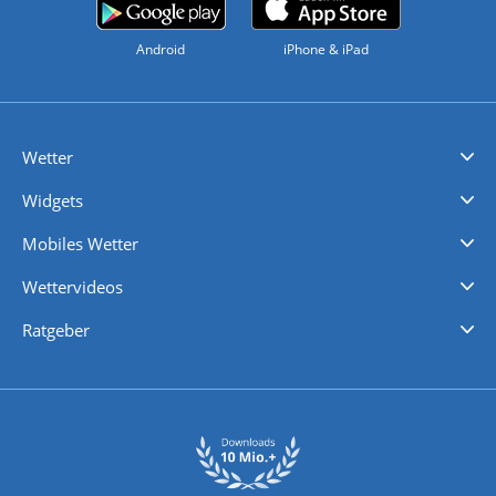
Android
iPhone & iPad
Wetter
Videovorhersagen
Kolumnen
Unwetterwarnungen
wetter.com Deutschland
wetter.com Schweiz
wetter.com Österreich
Werben
Homepage Widget
Wetter API
Wetter- und Geodaten - meteonomiqs.com
tiempo.es
meteos24.fr
ilmeteo24.it
pogoda24.pl
weather24.co.uk
Widgets
Regenradar
Windgeschwindigkeiten
Temperatur
Sonnenschein
Wassertemperatur
Mobiles Wetter
iPhone Wetter
iPad Wetter
Android Wetter
Wettervideos
Nachrichten
Deutschlandwetter
Schweizwetter
Österreichwetter
Regionalwetter
Wetter in Europa
Wetter Weltweit
Wetterlexikon
Promi-News
Ratgeber
Biowetter
Glätteindex
Reiseziel Finder
Erkältungswetter
Klima & Umwelt