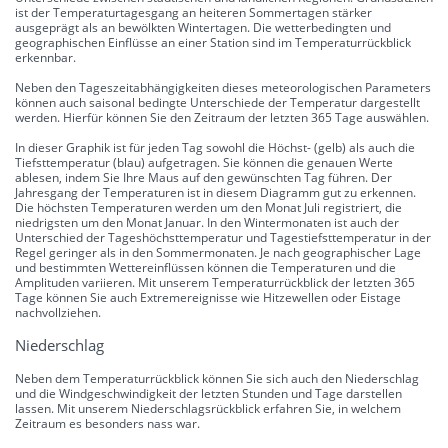
ist der Temperaturtagesgang an heiteren Sommertagen stärker
ausgeprägt als an bewölkten Wintertagen. Die wetterbedingten und
geographischen Einflüsse an einer Station sind im Temperaturrückblick
erkennbar.
Neben den Tageszeitabhängigkeiten dieses meteorologischen Parameters
können auch saisonal bedingte Unterschiede der Temperatur dargestellt
werden. Hierfür können Sie den Zeitraum der letzten 365 Tage auswählen.
In dieser Graphik ist für jeden Tag sowohl die Höchst- (gelb) als auch die
Tiefsttemperatur (blau) aufgetragen. Sie können die genauen Werte
ablesen, indem Sie Ihre Maus auf den gewünschten Tag führen. Der
Jahresgang der Temperaturen ist in diesem Diagramm gut zu erkennen.
Die höchsten Temperaturen werden um den Monat Juli registriert, die
niedrigsten um den Monat Januar. In den Wintermonaten ist auch der
Unterschied der Tageshöchsttemperatur und Tagestiefsttemperatur in der
Regel geringer als in den Sommermonaten. Je nach geographischer Lage
und bestimmten Wettereinflüssen können die Temperaturen und die
Amplituden variieren. Mit unserem Temperaturrückblick der letzten 365
Tage können Sie auch Extremereignisse wie Hitzewellen oder Eistage
nachvollziehen.
Niederschlag
Neben dem Temperaturrückblick können Sie sich auch den Niederschlag
und die Windgeschwindigkeit der letzten Stunden und Tage darstellen
lassen. Mit unserem Niederschlagsrückblick erfahren Sie, in welchem
Zeitraum es besonders nass war.