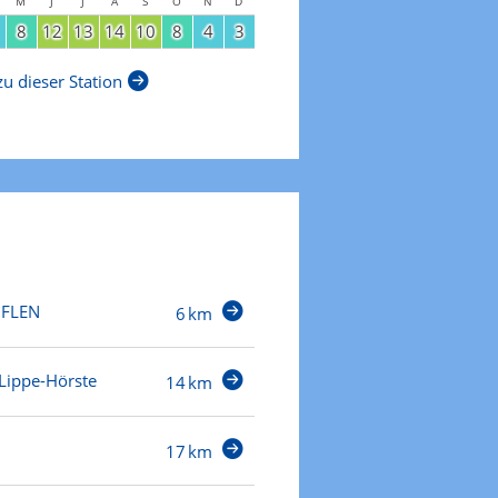
M
J
J
A
S
O
N
D
8
12
13
14
10
8
4
3
u dieser Station
FLEN
6 km
 Lippe-Hörste
14 km
17 km