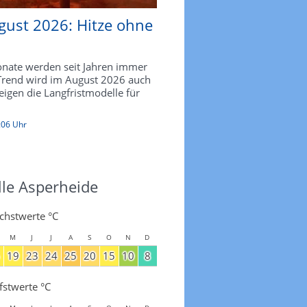
gust 2026: Hitze ohne
ate werden seit Jahren immer
 Trend wird im August 2026 auch
zeigen die Langfristmodelle für
:06 Uhr
lle Asperheide
chstwerte °C
M
J
J
A
S
O
N
D
19
23
24
25
20
15
10
8
fstwerte °C