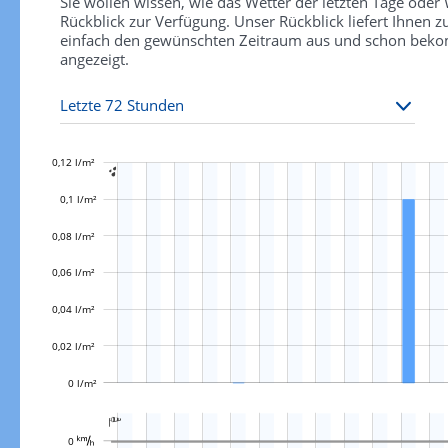
Sie wollen wissen, wie das Wetter der letzten Tage ode
Rückblick zur Verfügung. Unser Rückblick liefert Ihnen
einfach den gewünschten Zeitraum aus und schon bekomm
angezeigt.
0,12 l/m²

0,1 l/m²
0,08 l/m²
0,02 l/m²
0,06 l/m²
0,04 l/m²
0,02 l/m²
0 l/m²
L

L
0 