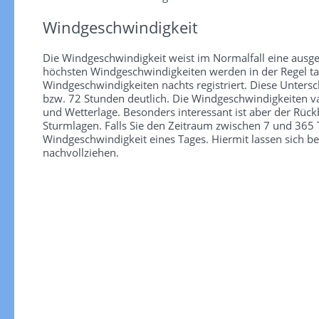
Windgeschwindigkeit
Die Windgeschwindigkeit weist im Normalfall eine ausge
höchsten Windgeschwindigkeiten werden in der Regel tag
Windgeschwindigkeiten nachts registriert. Diese Unter
bzw. 72 Stunden deutlich. Die Windgeschwindigkeiten va
und Wetterlage. Besonders interessant ist aber der Rüc
Sturmlagen. Falls Sie den Zeitraum zwischen 7 und 365 T
Windgeschwindigkeit eines Tages. Hiermit lassen sich b
nachvollziehen.