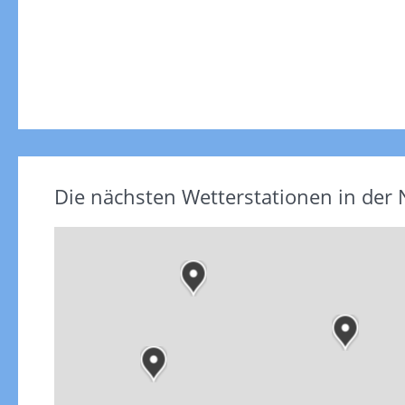
Die nächsten Wetterstationen in der