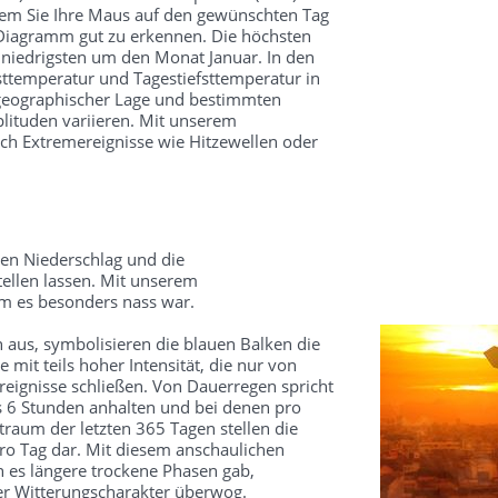
dem Sie Ihre Maus auf den gewünschten Tag
 Diagramm gut zu erkennen. Die höchsten
 niedrigsten um den Monat Januar. In den
ttemperatur und Tagestiefsttemperatur in
 geographischer Lage und bestimmten
ituden variieren. Mit unserem
ch Extremereignisse wie Hitzewellen oder
en Niederschlag und die
ellen lassen. Mit unserem
um es besonders nass war.
 aus, symbolisieren die blauen Balken die
mit teils hoher Intensität, die nur von
reignisse schließen. Von Dauerregen spricht
s 6 Stunden anhalten und bei denen pro
traum der letzten 365 Tagen stellen die
o Tag dar. Mit diesem anschaulichen
 es längere trockene Phasen gab,
ter Witterungscharakter überwog.