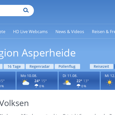
ete
HD Live Webcams
News & Videos
Reisen & Fre
egion Asperheide
16 Tage
Regenradar
Pollenflug
Reisezeit
Mo 10.08.
Di 11.08.
Mi 12
15°
24°
15°
22°
13°
0 %
0 %
0 %
-Volksen