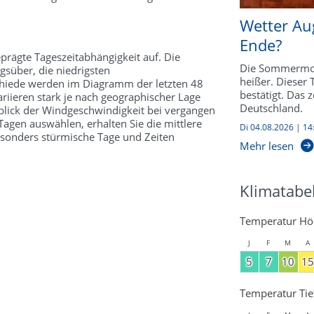
Wetter Au
Ende?
prägte Tageszeitabhängigkeit auf. Die
Die Sommermon
süber, die niedrigsten
heißer. Dieser
schiede werden im Diagramm der letzten 48
bestätigt. Das 
riieren stark je nach geographischer Lage
Deutschland.
kblick der Windgeschwindigkeit bei vergangen
agen auswählen, erhalten Sie die mittlere
Di 04.08.2026 | 14
esonders stürmische Tage und Zeiten
Mehr lesen
Klimatabe
Temperatur Hö
J
F
M
A
5
7
10
15
Temperatur Tie