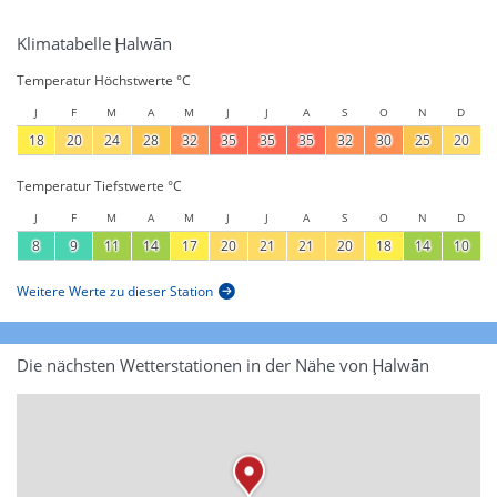
Klimatabelle Ḩalwān
Temperatur Höchstwerte °C
J
F
M
A
M
J
J
A
S
O
N
D
18
20
24
28
32
35
35
35
32
30
25
20
Temperatur Tiefstwerte °C
J
F
M
A
M
J
J
A
S
O
N
D
8
9
11
14
17
20
21
21
20
18
14
10
Weitere Werte zu dieser Station
Die nächsten Wetterstationen in der Nähe von Ḩalwān