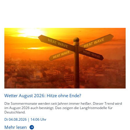
Wetter August 2026: Hitze ohne Ende?
Die Sommermonate werden seit Jahren immer heißer. Dieser Trend wird
im August 2026 auch bestätigt. Das zeigen die Langfristmodelle für
Deutschland.
Di 04.08.2026 | 14:06 Uhr
Mehr lesen