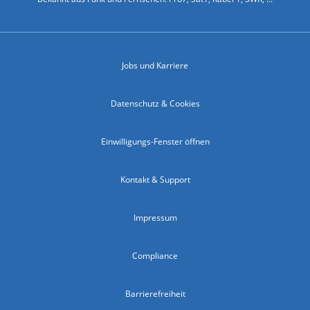
Jobs und Karriere
Datenschutz & Cookies
Einwilligungs-Fenster öffnen
Kontakt & Support
Impressum
Compliance
Barrierefreiheit