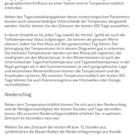
geographischen Einflüsse an einer Station sind im Temperaturrückblick
erkennbar.
Neben den Tageszeitabhängigkeiten dieses meteorologischen Parameters
können auch saisonal bedingte Unterschiede der Temperatur dargestellt
werden. Hierfür können Sie den Zeitraum der letzten 365 Tage auswählen.
In dieser Graphik ist für jeden Tag sowohl die Höchst- (gelb) als auch die
Tiefsttemperatur (blau) aufgetragen. Sie können die genauen Werte
ablesen, indem Sie Ihre Maus auf den gewünschten Tag führen. Der
Jahresgang der Temperaturen ist in diesem Diagramm gut zu erkennen.
Die höchsten Temperaturen werden um den Monat Juli registriert, die
niedrigsten um den Monat Januar. In den Wintermonaten ist auch der
Unterschied der Tageshöchsttemperatur und Tagestiefsttemperatur in der
Regel geringer als in den Sommermonaten. Je nach geographischer Lage
und bestimmten Wettereinflüssen können die Temperaturen und die
Amplituden variieren. Mit unserem Temperaturrückblick der letzten 365
Tage können Sie auch Extremereignisse wie Hitzewellen oder Eistage
nachvollziehen.
Niederschlag
Neben dem Temperaturrückblick können Sie sich auch den Niederschlag
und die Windgeschwindigkeit der letzten Stunden und Tage darstellen
lassen. Mit unserem Niederschlagsrückblick erfahren Sie, in welchem
Zeitraum es besonders nass war.
Wählen Sie den Zeitraum der letzten 48 bzw. 72 Stunden aus,
symbolisieren die blauen Balken die Niederschlagsmenge pro Stunde.