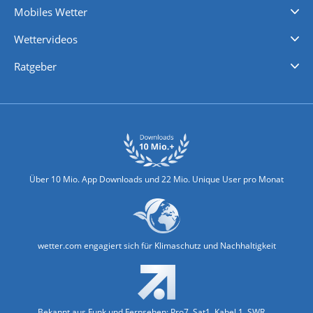
Mobiles Wetter
iPhone Wetter
iPad Wetter
Android Wetter
Wettervideos
Nachrichten
Deutschlandwetter
Schweizwetter
Österreichwetter
Regionalwetter
Wetter in Europa
Wetter Weltweit
Wetterlexikon
Promi-News
Ratgeber
Biowetter
Glätteindex
Reiseziel Finder
Erkältungswetter
Klima & Umwelt
Über 10 Mio. App Downloads und 22 Mio. Unique User pro Monat
wetter.com engagiert sich für Klimaschutz und Nachhaltigkeit
Bekannt aus Funk und Fernsehen: Pro7, Sat1, Kabel 1, SWR, ...