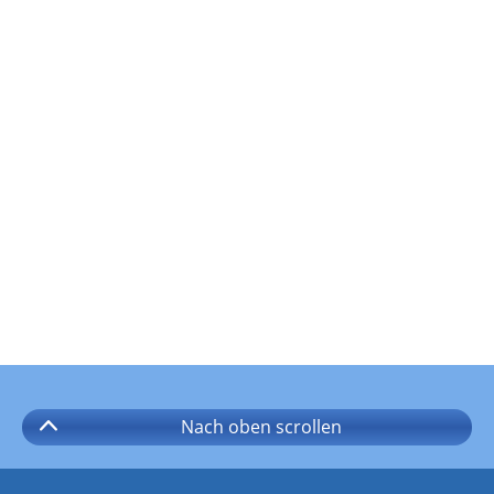
Nach oben
scrollen