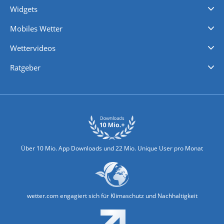
Widgets
Regenradar
Windgeschwindigkeiten
Temperatur
Sonnenschein
Wassertemperatur
Mobiles Wetter
iPhone Wetter
iPad Wetter
Android Wetter
Wettervideos
Nachrichten
Deutschlandwetter
Schweizwetter
Österreichwetter
Regionalwetter
Wetter in Europa
Wetter Weltweit
Wetterlexikon
Promi-News
Ratgeber
Biowetter
Glätteindex
Reiseziel Finder
Erkältungswetter
Klima & Umwelt
Über 10 Mio. App Downloads und 22 Mio. Unique User pro Monat
wetter.com engagiert sich für Klimaschutz und Nachhaltigkeit