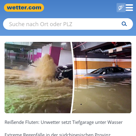
Reißende Fluten: Unwetter setzt Tiefgarage unter Wasser
Extreme Regenfälle in der südchinesischen Provinz