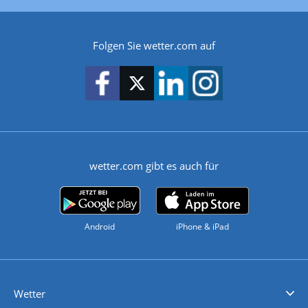
Folgen Sie wetter.com auf
wetter.com gibt es auch für
Android
iPhone & iPad
Wetter
Videovorhersagen
Kolumnen
Unwetterwarnungen
wetter.com Deutschland
wetter.com Schweiz
wetter.com Österreich
Werben
Homepage Widget
Wetter API
Wetter- und Geodaten - meteonomiqs.com
tiempo.es
meteos24.fr
ilmeteo24.it
pogoda24.pl
weather24.co.uk