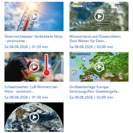
Österreichwetter: Verbreitete Hitze
Münsterland und Ostwestfalen:
- vereinzelte...
Dein Wetter für Dein...
Sa 08.08.2026
|
01:20 min
Sa 08.08.2026
|
02:00 min
Schweizwetter: Luft flimmert bei
Großwetterlage Europa:
Hitze - vereinzel...
Strömungsfilm, Gewittergefa...
Sa 08.08.2026
|
01:30 min
Sa 08.08.2026
|
02:00 min