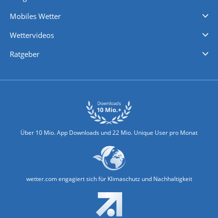
Regenradar
Windgeschwindigkeiten
Temperatur
Sonnenschein
Wassertemperatur
Mobiles Wetter
iPhone Wetter
iPad Wetter
Android Wetter
Wettervideos
Nachrichten
Deutschlandwetter
Schweizwetter
Österreichwetter
Regionalwetter
Wetter in Europa
Wetter Weltweit
Wetterlexikon
Promi-News
Ratgeber
Biowetter
Glätteindex
Reiseziel Finder
Erkältungswetter
Klima & Umwelt
Über 10 Mio. App Downloads und 22 Mio. Unique User pro Monat
wetter.com engagiert sich für Klimaschutz und Nachhaltigkeit