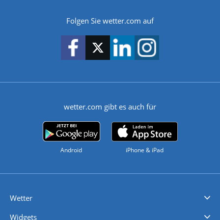
Folgen Sie wetter.com auf
wetter.com gibt es auch für
Android
iPhone & iPad
Wetter
Videovorhersagen
Kolumnen
Unwetterwarnungen
wetter.com Deutschland
wetter.com Schweiz
wetter.com Österreich
Werben
Homepage Widget
Wetter API
Wetter- und Geodaten - meteonomiqs.com
tiempo.es
meteos24.fr
ilmeteo24.it
pogoda24.pl
weather24.co.uk
Widgets