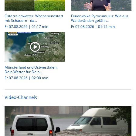
Österreichwetter: Wochenendstart
Feuerwolke Pyrocumulus: Wie aus
mit Schauern - da...
Waldbränden gefähr...
Fr 07.08.2026
|
01:17 min
Fr 07.08.2026
|
01:15 min
Münsterland und Ostwestfalen:
Dein Wetter für Dein...
Fr 07.08.2026
|
02:00 min
Video-Channels