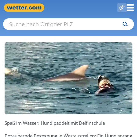
Spaß im Wasser: Hund paddelt mit Delfinschule
Bezaubernde Begegnung in Westaustralien: Ein Hund sprang