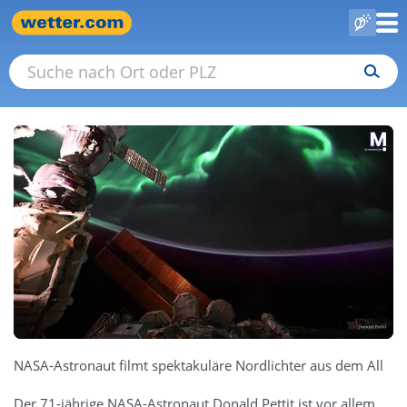
NASA-Astronaut filmt spektakuläre Nordlichter aus dem All
Der 71-jährige NASA-Astronaut Donald Pettit ist vor allem