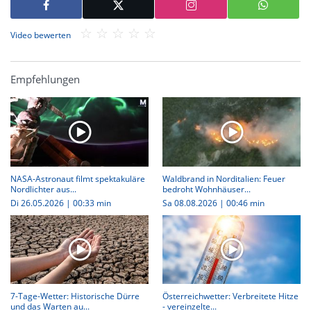
Video bewerten
Empfehlungen
NASA-Astronaut filmt spektakuläre
Waldbrand in Norditalien: Feuer
Nordlichter aus...
bedroht Wohnhäuser...
Di 26.05.2026
|
00:33 min
Sa 08.08.2026
|
00:46 min
7-Tage-Wetter: Historische Dürre
Österreichwetter: Verbreitete Hitze
und das Warten au...
- vereinzelte...