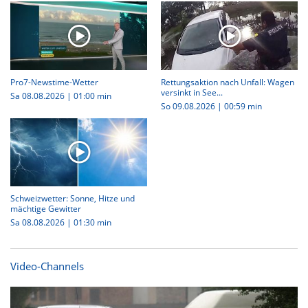
Pro7-Newstime-Wetter
Rettungsaktion nach Unfall: Wagen
versinkt in See...
Sa 08.08.2026
|
01:00 min
So 09.08.2026
|
00:59 min
Schweizwetter: Sonne, Hitze und
mächtige Gewitter
Sa 08.08.2026
|
01:30 min
Video-Channels