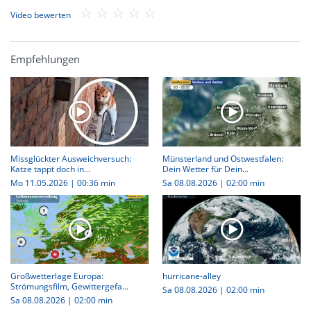
Video bewerten
Empfehlungen
Missglückter Ausweichversuch:
Münsterland und Ostwestfalen:
Katze tappt doch in...
Dein Wetter für Dein...
Mo 11.05.2026
|
00:36 min
Sa 08.08.2026
|
02:00 min
Großwetterlage Europa:
hurricane-alley
Strömungsfilm, Gewittergefa...
Sa 08.08.2026
|
02:00 min
Sa 08.08.2026
|
02:00 min