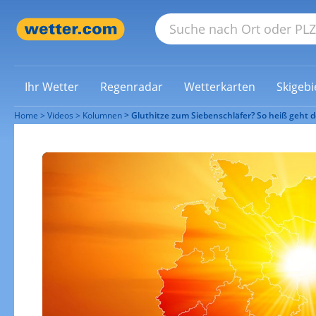
Ihr Wetter
Regenradar
Wetterkarten
Skigebi
Home
Videos
Kolumnen
Gluthitze zum Siebenschläfer? So heiß geht 