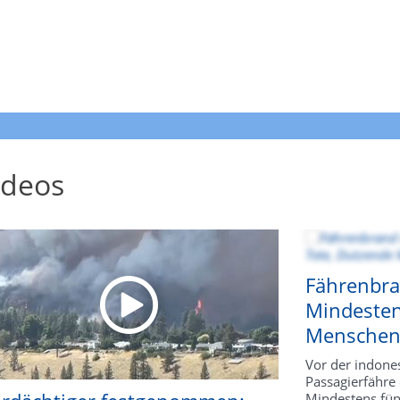
ideos
Fährenbra
Mindesten
Menschen 
Vor der indones
Passagierfähre
Mindestens fü