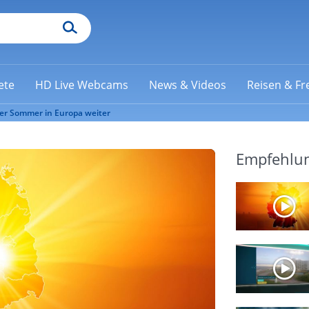
ete
HD Live Webcams
News & Videos
Reisen & Fre
der Sommer in Europa weiter
Empfehlu