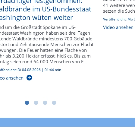
rdächtiger festgenommen:
41 weitere werd
ldbrände im US-Bundesstaat
setzen die Such
shington wüten weiter
Veröffentlicht:
Mo 
d um die Großstadt Spokane im US-
Video ansehen
desstaat Washington haben seit drei Tagen
tende Waldbrände mindestens 700 Gebäude
stört und Zehntausende Menschen zur Flucht
wungen. Die Feuer hätten eine Fläche von
r als 3.200 Hektar erfasst, hieß es. Bis zum
tag seien rund 64.000 Menschen von E...
ffentlicht:
Di 04.08.2026
|
01:44 min
eo ansehen