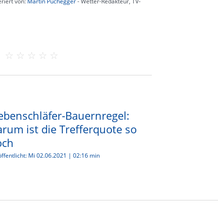
riert von:
Martin Puchegger
- Wetter-Redakteur, TV-
ebenschläfer-Bauernregel:
rum ist die Trefferquote so
och
ffentlicht:
Mi 02.06.2021
|
02:16 min