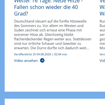
Wetter 16 Tage: Neue Hitze -
Ve
Fallen schon wieder die 40
Wa
Grad?
Wa
Deutschland steuert auf die fünfte Hitzewelle
Run
des Sommers zu. Vor allem im Westen und
Bun
Süden zeichnet sich erneut eine Phase mit
wü
extremer Hitze ab. Gleichzeitig bleibt
zer
flächendeckender Regen weiter aus. Stattdessen
gez
sind nur örtliche Schauer und Gewitter zu
meh
erwarten. Die Dürre dürfte sich dadurch weit...
Mon
Veröffentlicht:
Di 04.08.2026
|
02:44 min
Verö
Video ansehen
Vid