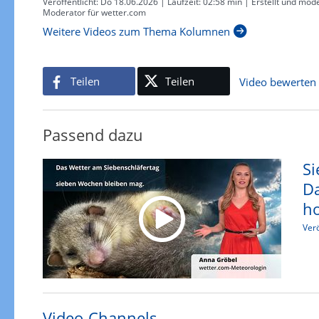
Veröffentlicht:
Do 18.06.2026
| Laufzeit:
02:58 min
| Erstellt und mode
Moderator für wetter.com
Weitere Videos zum Thema Kolumnen
Teilen
Teilen
Video bewerten
Passend dazu
Si
Da
h
Verö
Video-Channels