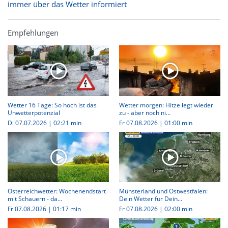
immer über das Wetter informiert
Empfehlungen
Wetter 16 Tage: So hoch ist das
Wetter morgen: Hitze legt wieder
Unwetterpotenzial
zu - aber noch ni...
Di 07.07.2026
|
02:21 min
Fr 07.08.2026
|
01:00 min
Österreichwetter: Wochenendstart
Münsterland und Ostwestfalen:
mit Schauern - da...
Dein Wetter für Dein...
Fr 07.08.2026
|
01:17 min
Fr 07.08.2026
|
02:00 min