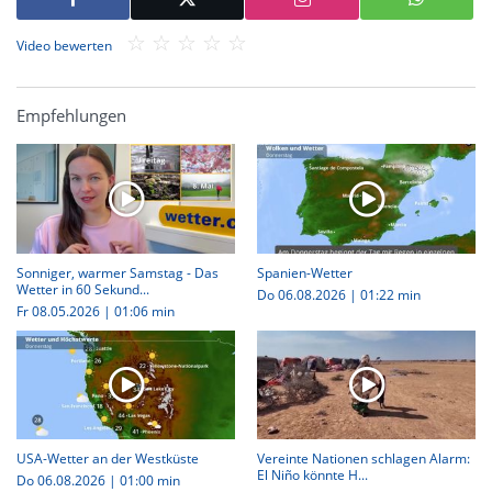
Video bewerten
Empfehlungen
Sonniger, warmer Samstag - Das
Spanien-Wetter
Wetter in 60 Sekund...
Do 06.08.2026
|
01:22 min
Fr 08.05.2026
|
01:06 min
USA-Wetter an der Westküste
Vereinte Nationen schlagen Alarm:
El Niño könnte H...
Do 06.08.2026
|
01:00 min