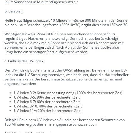
LSF = Sonnenzeit in Minuten/Eigenschutzzeit
b. Beispiel:
Helle Haut (Eigenschutzzeit 10 Minuten) möchte 300 Minuten in der Sonne
bleiben. Laut Berechnungsformel (300/10=30) ergibt dies einen LSF von 30.
Wichtiger Hinweis:
Zwar ist für einen ausreichenden Sonnenschutz
regelmäßiges Nachcremen notwendig. Dennoch muss berücksichtigt
werden, dass die maximale Sonnenzeit nicht durch das Nachcremen mit
Sonnencreme verlängert wird. Nach Ablauf der Sonnenzeit sollte also
umgehend ein schattiger Platz aufgesucht werden.
c. Einfluss des UV-Index:
Der UV-Index gibt die Intensität der UV-Strahlung an. Bei einem hohen UV-
Index ist die UV-Strahlung intensiver, was bedeutet, dass die Haut schneller
verbrennen kann. Die berechnete Schutzzeit sollte daher entsprechend
angepasst werden:
UV-Index 0-2: Keine Anpassung nötig (100% der berechneten Zeit).
UV-Index 3-5: 80% der berechneten Zeit.
UV-Index 6-7: 60% der berechneten Zeit.
UV-Index 8-10: 40% der berechneten Zeit.
UV-Index 11+: 20% der berechneten Zeit.
Beispiel:
Bei einem UV-Index von 8 und einer berechneten Schutzzeit von
150 Minuten ergibt dies eine angepasste Schutzzeit von: