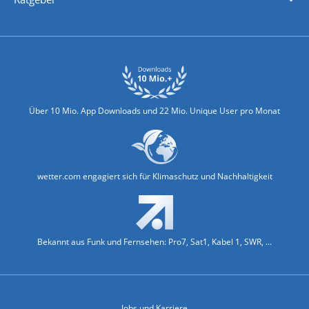
Biowetter
Glätteindex
Reiseziel Finder
Erkältungswetter
Klima & Umwelt
Über 10 Mio. App Downloads und 22 Mio. Unique User pro Monat
wetter.com engagiert sich für Klimaschutz und Nachhaltigkeit
Bekannt aus Funk und Fernsehen: Pro7, Sat1, Kabel 1, SWR, ...
Jobs und Karriere