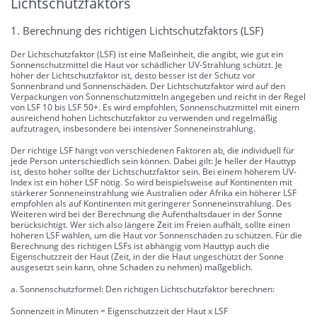
Lichtschutzfaktors
1. Berechnung des richtigen Lichtschutzfaktors (LSF)
Der Lichtschutzfaktor (LSF) ist eine Maßeinheit, die angibt, wie gut ein
Sonnenschutzmittel die Haut vor schädlicher UV-Strahlung schützt. Je
höher der Lichtschutzfaktor ist, desto besser ist der Schutz vor
Sonnenbrand und Sonnenschäden. Der Lichtschutzfaktor wird auf den
Verpackungen von Sonnenschutzmitteln angegeben und reicht in der Regel
von LSF 10 bis LSF 50+. Es wird empfohlen, Sonnenschutzmittel mit einem
ausreichend hohen Lichtschutzfaktor zu verwenden und regelmäßig
aufzutragen, insbesondere bei intensiver Sonneneinstrahlung.
Der richtige LSF hängt von verschiedenen Faktoren ab, die individuell für
jede Person unterschiedlich sein können. Dabei gilt: Je heller der Hauttyp
ist, desto höher sollte der Lichtschutzfaktor sein. Bei einem höherem UV-
Index ist ein höher LSF nötig. So wird beispielsweise auf Kontinenten mit
stärkerer Sonneneinstrahlung wie Australien oder Afrika ein höherer LSF
empfohlen als auf Kontinenten mit geringerer Sonneneinstrahlung. Des
Weiteren wird bei der Berechnung die Aufenthaltsdauer in der Sonne
berücksichtigt. Wer sich also längere Zeit im Freien aufhält, sollte einen
höheren LSF wählen, um die Haut vor Sonnenschäden zu schützen. Für die
Berechnung des richtigen LSFs ist abhängig vom Hauttyp auch die
Eigenschutzzeit der Haut (Zeit, in der die Haut ungeschützt der Sonne
ausgesetzt sein kann, ohne Schaden zu nehmen) maßgeblich.
a. Sonnenschutzformel: Den richtigen Lichtschutzfaktor berechnen:
Sonnenzeit in Minuten = Eigenschutzzeit der Haut x LSF