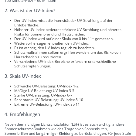
150 Minuten*0.4 = 60 Minuten
2. Was ist der UV-Index?
Der UV-Index misst die Intensität der UV-Strahlung auf der
Erdoberfläche.
Höherer UV-Index bedeutet stärkere UV-Strahlung und höheres
Risiko für Sonnenbrand und Hautschäden.
Der UV-Index wird auf einer Skala von 0 bis 11+ gemessen.
Wettervorhersagen enthalten den UV-Index.
Es ist wichtig, den UV-Index täglich zu beachten.
Schutzmaßnahmen sollten ergriffen werden, um das Risiko von
Hautschäden zu reduzieren.
Verschiedene UV-Index-Bereiche erfordern unterschiedliche
Schutzempfehlungen.
3. Skala UV-Index
Schwache UV-Belastung: UV-Index 1-2
Mäßige UV-Belastung: UV-Index 3-5
Starke UV-Belastung: UV-Index 6-7
Sehr starke UV-Belastung: UV-Index 8-10
Extreme UV-Belastung: UV-Index ab 11
4. Empfehlungen
Neben dem richtigen Lichtschutzfaktor (LSF) ist es auch wichtig, andere
Sonnenschutzmaßnahmen wie das Tragen von Sonnenhüten,
Sonnenbrillen und langärmliger Kleidung zu berücksichtigen. Für jede Stufe