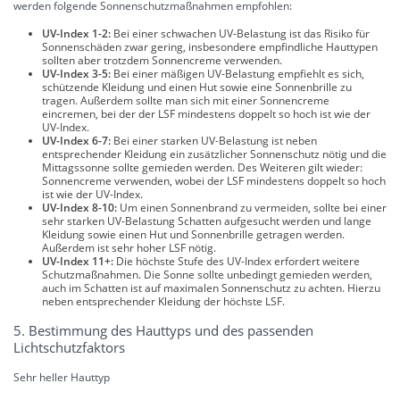
werden folgende Sonnenschutzmaßnahmen empfohlen:
UV-Index 1-2:
Bei einer schwachen UV-Belastung ist das Risiko für
Sonnenschäden zwar gering, insbesondere empfindliche Hauttypen
sollten aber trotzdem Sonnencreme verwenden.
UV-Index 3-5:
Bei einer mäßigen UV-Belastung empfiehlt es sich,
schützende Kleidung und einen Hut sowie eine Sonnenbrille zu
tragen. Außerdem sollte man sich mit einer Sonnencreme
eincremen, bei der der LSF mindestens doppelt so hoch ist wie der
UV-Index.
UV-Index 6-7:
Bei einer starken UV-Belastung ist neben
entsprechender Kleidung ein zusätzlicher Sonnenschutz nötig und die
Mittagssonne sollte gemieden werden. Des Weiteren gilt wieder:
Sonnencreme verwenden, wobei der LSF mindestens doppelt so hoch
ist wie der UV-Index.
UV-Index 8-10:
Um einen Sonnenbrand zu vermeiden, sollte bei einer
sehr starken UV-Belastung Schatten aufgesucht werden und lange
Kleidung sowie einen Hut und Sonnenbrille getragen werden.
Außerdem ist sehr hoher LSF nötig.
UV-Index 11+:
Die höchste Stufe des UV-Index erfordert weitere
Schutzmaßnahmen. Die Sonne sollte unbedingt gemieden werden,
auch im Schatten ist auf maximalen Sonnenschutz zu achten. Hierzu
neben entsprechender Kleidung der höchste LSF.
5. Bestimmung des Hauttyps und des passenden
Lichtschutzfaktors
Sehr heller Hauttyp