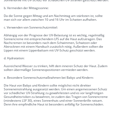
Sonnenbrille mit UV-Schutz vor schädlichen UV-Strahlen geschützt werden.
b. Vermeiden der Mittagssonne:
Da die Sonne gegen Mittag und am Nachmittag am stärksten ist, sollte
man sich vor allem zwischen 10 und 16 Uhr im Schatten aufhalten.
c. Verwenden von Sonnenschutzmittel:
Abhängig von der Prognose der UV-Belastung ist es wichtig, regelmäßig
Sonnencreme mit entsprechendem LFS auf die Haut aufzutragen. Das
Nachcremen ist besonders nach dem Schwimmen, Schwitzen oder
Abtrocknen mit einem Handtuch zusätzlich nötig. Außerdem sollten die
Lippen mit einem Lippenbalsam mit UV-Schutz geschützt werden.
d. Hydratation:
Ausreichend Wasser zu trinken, hilft dem inneren Schutz der Haut. Zudem
sollten übermäßige Sonnenexpositionen vermieden werden.
e. Besondere Sonnenschutzmaßnahmen bei Babys und Kindern:
Die Haut von Babys und Kindern sollte möglichst nicht direkter
Sonneneinstrahlung ausgesetzt werden. Um einen angemessenen Schutz
vor schädlicher UV-Strahlung zu gewährleisten und es vor langfristigen
Gesundheitsrisiken zu bewahren, ist zudem das Tragen von Sonnencreme
(mindestens LSF 30), eines Sonnenhuts und einer Sonnenbrille ratsam.
Denn ihre empfindliche Haut ist besonders anfällig für Sonnenschäden.