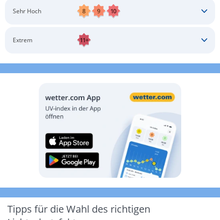
Schatten aufsuchen
Sonnenschutz auftragen
Langärmlige Bekleidung
Sonnenbrille
Sehr Hoch
Kopfbedeckung
Schatten aufsuchen
Sonnenschutz auftragen
Langärmlige Bekleidung
Sonnenbrille
Extrem
Kopfbedeckung
Schatten aufsuchen
Sonnenschutz auftragen
Langärmlige Bekleidung
Sonnenbrille
Kopfbedeckung
Möglichst drinnen aufhalten
Tipps für die Wahl des richtigen