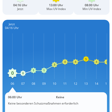
04:16 Uhr
13:00 Uhr
08:00 Uhr
Jetzt
Max UV-Index
Min UV-Index
Jetzt
04:16 Uhr
L
06
07
08
09
10
11
12
13
L
14
15
06:00 Uhr
Keine
Keine besonderen Schutzmaßnahmen erforderlich