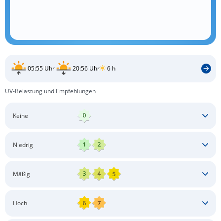
05:55 Uhr
20:56 Uhr
6 h
UV-Belastung und Empfehlungen
Keine
Keine besonderen Schutzmaßnahmen erforderlich
Niedrig
Keine besonderen Schutzmaßnahmen erforderlich
Mäßig
Schatten aufsuchen
Sonnenschutz auftragen
Langärmlige Bekleidung
Sonnenbrille
Hoch
Kopfbedeckung