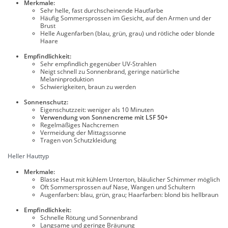
Merkmale:
Sehr helle, fast durchscheinende Hautfarbe
Häufig Sommersprossen im Gesicht, auf den Armen und der
Brust
Helle Augenfarben (blau, grün, grau) und rötliche oder blonde
Haare
Empfindlichkeit:
Sehr empfindlich gegenüber UV-Strahlen
Neigt schnell zu Sonnenbrand, geringe natürliche
Melaninproduktion
Schwierigkeiten, braun zu werden
Sonnenschutz:
Eigenschutzzeit: weniger als 10 Minuten
Verwendung von Sonnencreme mit LSF 50+
Regelmäßiges Nachcremen
Vermeidung der Mittagssonne
Tragen von Schutzkleidung
Heller Hauttyp
Merkmale:
Blasse Haut mit kühlem Unterton, bläulicher Schimmer möglich
Oft Sommersprossen auf Nase, Wangen und Schultern
Augenfarben: blau, grün, grau; Haarfarben: blond bis hellbraun
Empfindlichkeit:
Schnelle Rötung und Sonnenbrand
Langsame und geringe Bräunung