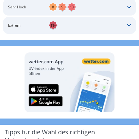
Schatten aufsuchen
Sonnenschutz auftragen
Langärmlige Bekleidung
Sonnenbrille
Sehr Hoch
Kopfbedeckung
Schatten aufsuchen
Sonnenschutz auftragen
Langärmlige Bekleidung
Sonnenbrille
Extrem
Kopfbedeckung
Schatten aufsuchen
Sonnenschutz auftragen
Langärmlige Bekleidung
Sonnenbrille
Kopfbedeckung
Möglichst drinnen aufhalten
Tipps für die Wahl des richtigen