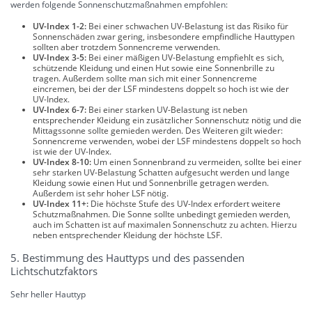
werden folgende Sonnenschutzmaßnahmen empfohlen:
UV-Index 1-2:
Bei einer schwachen UV-Belastung ist das Risiko für
Sonnenschäden zwar gering, insbesondere empfindliche Hauttypen
sollten aber trotzdem Sonnencreme verwenden.
UV-Index 3-5:
Bei einer mäßigen UV-Belastung empfiehlt es sich,
schützende Kleidung und einen Hut sowie eine Sonnenbrille zu
tragen. Außerdem sollte man sich mit einer Sonnencreme
eincremen, bei der der LSF mindestens doppelt so hoch ist wie der
UV-Index.
UV-Index 6-7:
Bei einer starken UV-Belastung ist neben
entsprechender Kleidung ein zusätzlicher Sonnenschutz nötig und die
Mittagssonne sollte gemieden werden. Des Weiteren gilt wieder:
Sonnencreme verwenden, wobei der LSF mindestens doppelt so hoch
ist wie der UV-Index.
UV-Index 8-10:
Um einen Sonnenbrand zu vermeiden, sollte bei einer
sehr starken UV-Belastung Schatten aufgesucht werden und lange
Kleidung sowie einen Hut und Sonnenbrille getragen werden.
Außerdem ist sehr hoher LSF nötig.
UV-Index 11+:
Die höchste Stufe des UV-Index erfordert weitere
Schutzmaßnahmen. Die Sonne sollte unbedingt gemieden werden,
auch im Schatten ist auf maximalen Sonnenschutz zu achten. Hierzu
neben entsprechender Kleidung der höchste LSF.
5. Bestimmung des Hauttyps und des passenden
Lichtschutzfaktors
Sehr heller Hauttyp