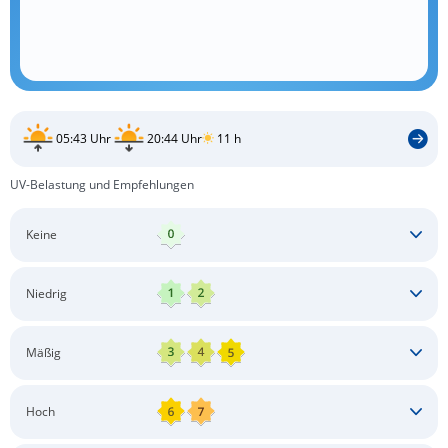
05:43 Uhr
20:44 Uhr
11 h
UV-Belastung und Empfehlungen
Keine
Keine besonderen Schutzmaßnahmen erforderlich
Niedrig
Keine besonderen Schutzmaßnahmen erforderlich
Mäßig
Schatten aufsuchen
Sonnenschutz auftragen
Langärmlige Bekleidung
Sonnenbrille
Hoch
Kopfbedeckung