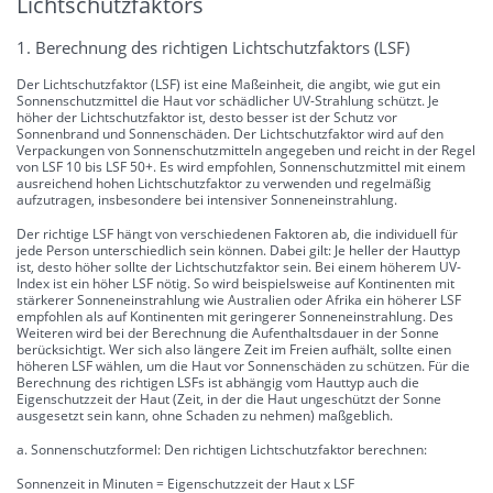
Lichtschutzfaktors
1. Berechnung des richtigen Lichtschutzfaktors (LSF)
Der Lichtschutzfaktor (LSF) ist eine Maßeinheit, die angibt, wie gut ein
Sonnenschutzmittel die Haut vor schädlicher UV-Strahlung schützt. Je
höher der Lichtschutzfaktor ist, desto besser ist der Schutz vor
Sonnenbrand und Sonnenschäden. Der Lichtschutzfaktor wird auf den
Verpackungen von Sonnenschutzmitteln angegeben und reicht in der Regel
von LSF 10 bis LSF 50+. Es wird empfohlen, Sonnenschutzmittel mit einem
ausreichend hohen Lichtschutzfaktor zu verwenden und regelmäßig
aufzutragen, insbesondere bei intensiver Sonneneinstrahlung.
Der richtige LSF hängt von verschiedenen Faktoren ab, die individuell für
jede Person unterschiedlich sein können. Dabei gilt: Je heller der Hauttyp
ist, desto höher sollte der Lichtschutzfaktor sein. Bei einem höherem UV-
Index ist ein höher LSF nötig. So wird beispielsweise auf Kontinenten mit
stärkerer Sonneneinstrahlung wie Australien oder Afrika ein höherer LSF
empfohlen als auf Kontinenten mit geringerer Sonneneinstrahlung. Des
Weiteren wird bei der Berechnung die Aufenthaltsdauer in der Sonne
berücksichtigt. Wer sich also längere Zeit im Freien aufhält, sollte einen
höheren LSF wählen, um die Haut vor Sonnenschäden zu schützen. Für die
Berechnung des richtigen LSFs ist abhängig vom Hauttyp auch die
Eigenschutzzeit der Haut (Zeit, in der die Haut ungeschützt der Sonne
ausgesetzt sein kann, ohne Schaden zu nehmen) maßgeblich.
a. Sonnenschutzformel: Den richtigen Lichtschutzfaktor berechnen:
Sonnenzeit in Minuten = Eigenschutzzeit der Haut x LSF