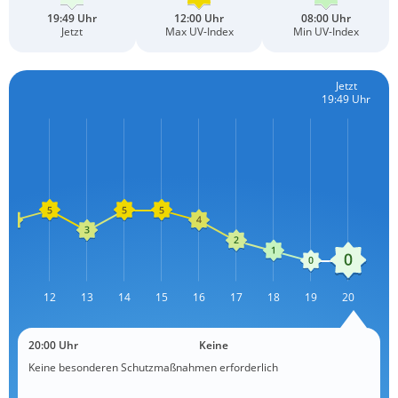
19:49 Uhr
12:00 Uhr
08:00 Uhr
Jetzt
Max UV-Index
Min UV-Index
Jetzt
19:49 Uhr
11
12
13
L
14
15
16
17
18
19
20
20:00 Uhr
Keine
Keine besonderen Schutzmaßnahmen erforderlich