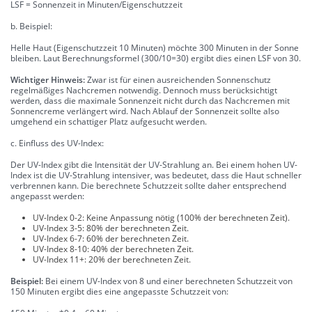
LSF = Sonnenzeit in Minuten/Eigenschutzzeit
b. Beispiel:
Helle Haut (Eigenschutzzeit 10 Minuten) möchte 300 Minuten in der Sonne
bleiben. Laut Berechnungsformel (300/10=30) ergibt dies einen LSF von 30.
Wichtiger Hinweis:
Zwar ist für einen ausreichenden Sonnenschutz
regelmäßiges Nachcremen notwendig. Dennoch muss berücksichtigt
werden, dass die maximale Sonnenzeit nicht durch das Nachcremen mit
Sonnencreme verlängert wird. Nach Ablauf der Sonnenzeit sollte also
umgehend ein schattiger Platz aufgesucht werden.
c. Einfluss des UV-Index:
Der UV-Index gibt die Intensität der UV-Strahlung an. Bei einem hohen UV-
Index ist die UV-Strahlung intensiver, was bedeutet, dass die Haut schneller
verbrennen kann. Die berechnete Schutzzeit sollte daher entsprechend
angepasst werden:
UV-Index 0-2: Keine Anpassung nötig (100% der berechneten Zeit).
UV-Index 3-5: 80% der berechneten Zeit.
UV-Index 6-7: 60% der berechneten Zeit.
UV-Index 8-10: 40% der berechneten Zeit.
UV-Index 11+: 20% der berechneten Zeit.
Beispiel:
Bei einem UV-Index von 8 und einer berechneten Schutzzeit von
150 Minuten ergibt dies eine angepasste Schutzzeit von: