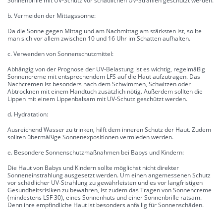
Sonnenbrille mit UV-Schutz vor schädlichen UV-Strahlen geschützt werden.
b. Vermeiden der Mittagssonne:
Da die Sonne gegen Mittag und am Nachmittag am stärksten ist, sollte
man sich vor allem zwischen 10 und 16 Uhr im Schatten aufhalten.
c. Verwenden von Sonnenschutzmittel:
Abhängig von der Prognose der UV-Belastung ist es wichtig, regelmäßig
Sonnencreme mit entsprechendem LFS auf die Haut aufzutragen. Das
Nachcremen ist besonders nach dem Schwimmen, Schwitzen oder
Abtrocknen mit einem Handtuch zusätzlich nötig. Außerdem sollten die
Lippen mit einem Lippenbalsam mit UV-Schutz geschützt werden.
d. Hydratation:
Ausreichend Wasser zu trinken, hilft dem inneren Schutz der Haut. Zudem
sollten übermäßige Sonnenexpositionen vermieden werden.
e. Besondere Sonnenschutzmaßnahmen bei Babys und Kindern:
Die Haut von Babys und Kindern sollte möglichst nicht direkter
Sonneneinstrahlung ausgesetzt werden. Um einen angemessenen Schutz
vor schädlicher UV-Strahlung zu gewährleisten und es vor langfristigen
Gesundheitsrisiken zu bewahren, ist zudem das Tragen von Sonnencreme
(mindestens LSF 30), eines Sonnenhuts und einer Sonnenbrille ratsam.
Denn ihre empfindliche Haut ist besonders anfällig für Sonnenschäden.