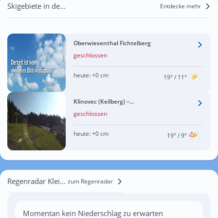
Skigebiete in der Nähe von Kleine Sehma
Entdecke mehr
Oberwiesenthal Fichtelberg
geschlossen
heute:
+0 cm
19°
/ 11°
Klinovec (Keilberg) –...
geschlossen
heute:
+0 cm
19°
/ 9°
Regenradar Kleine Sehma
zum Regenradar
Momentan kein Niederschlag zu erwarten