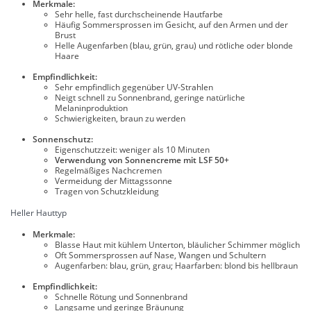
Merkmale:
Sehr helle, fast durchscheinende Hautfarbe
Häufig Sommersprossen im Gesicht, auf den Armen und der
Brust
Helle Augenfarben (blau, grün, grau) und rötliche oder blonde
Haare
Empfindlichkeit:
Sehr empfindlich gegenüber UV-Strahlen
Neigt schnell zu Sonnenbrand, geringe natürliche
Melaninproduktion
Schwierigkeiten, braun zu werden
Sonnenschutz:
Eigenschutzzeit: weniger als 10 Minuten
Verwendung von Sonnencreme mit LSF 50+
Regelmäßiges Nachcremen
Vermeidung der Mittagssonne
Tragen von Schutzkleidung
Heller Hauttyp
Merkmale:
Blasse Haut mit kühlem Unterton, bläulicher Schimmer möglich
Oft Sommersprossen auf Nase, Wangen und Schultern
Augenfarben: blau, grün, grau; Haarfarben: blond bis hellbraun
Empfindlichkeit:
Schnelle Rötung und Sonnenbrand
Langsame und geringe Bräunung