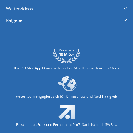
iPhone Wetter
iPad Wetter
Android Wetter
Wettervideos
Nachrichten
Deutschlandwetter
Schweizwetter
Österreichwetter
Regionalwetter
Wetter in Europa
Wetter Weltweit
Wetterlexikon
Promi-News
Ratgeber
Biowetter
Glätteindex
Reiseziel Finder
Erkältungswetter
Klima & Umwelt
Über 10 Mio. App Downloads und 22 Mio. Unique User pro Monat
wetter.com engagiert sich für Klimaschutz und Nachhaltigkeit
Bekannt aus Funk und Fernsehen: Pro7, Sat1, Kabel 1, SWR, ...