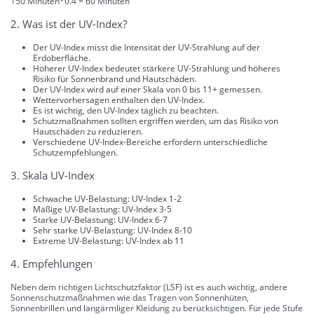
150 Minuten*0.4 = 60 Minuten
2. Was ist der UV-Index?
Der UV-Index misst die Intensität der UV-Strahlung auf der
Erdoberfläche.
Höherer UV-Index bedeutet stärkere UV-Strahlung und höheres
Risiko für Sonnenbrand und Hautschäden.
Der UV-Index wird auf einer Skala von 0 bis 11+ gemessen.
Wettervorhersagen enthalten den UV-Index.
Es ist wichtig, den UV-Index täglich zu beachten.
Schutzmaßnahmen sollten ergriffen werden, um das Risiko von
Hautschäden zu reduzieren.
Verschiedene UV-Index-Bereiche erfordern unterschiedliche
Schutzempfehlungen.
3. Skala UV-Index
Schwache UV-Belastung: UV-Index 1-2
Mäßige UV-Belastung: UV-Index 3-5
Starke UV-Belastung: UV-Index 6-7
Sehr starke UV-Belastung: UV-Index 8-10
Extreme UV-Belastung: UV-Index ab 11
4. Empfehlungen
Neben dem richtigen Lichtschutzfaktor (LSF) ist es auch wichtig, andere
Sonnenschutzmaßnahmen wie das Tragen von Sonnenhüten,
Sonnenbrillen und langärmliger Kleidung zu berücksichtigen. Für jede Stufe