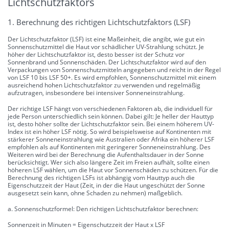
Lichtschutzfaktors
1. Berechnung des richtigen Lichtschutzfaktors (LSF)
Der Lichtschutzfaktor (LSF) ist eine Maßeinheit, die angibt, wie gut ein
Sonnenschutzmittel die Haut vor schädlicher UV-Strahlung schützt. Je
höher der Lichtschutzfaktor ist, desto besser ist der Schutz vor
Sonnenbrand und Sonnenschäden. Der Lichtschutzfaktor wird auf den
Verpackungen von Sonnenschutzmitteln angegeben und reicht in der Regel
von LSF 10 bis LSF 50+. Es wird empfohlen, Sonnenschutzmittel mit einem
ausreichend hohen Lichtschutzfaktor zu verwenden und regelmäßig
aufzutragen, insbesondere bei intensiver Sonneneinstrahlung.
Der richtige LSF hängt von verschiedenen Faktoren ab, die individuell für
jede Person unterschiedlich sein können. Dabei gilt: Je heller der Hauttyp
ist, desto höher sollte der Lichtschutzfaktor sein. Bei einem höherem UV-
Index ist ein höher LSF nötig. So wird beispielsweise auf Kontinenten mit
stärkerer Sonneneinstrahlung wie Australien oder Afrika ein höherer LSF
empfohlen als auf Kontinenten mit geringerer Sonneneinstrahlung. Des
Weiteren wird bei der Berechnung die Aufenthaltsdauer in der Sonne
berücksichtigt. Wer sich also längere Zeit im Freien aufhält, sollte einen
höheren LSF wählen, um die Haut vor Sonnenschäden zu schützen. Für die
Berechnung des richtigen LSFs ist abhängig vom Hauttyp auch die
Eigenschutzzeit der Haut (Zeit, in der die Haut ungeschützt der Sonne
ausgesetzt sein kann, ohne Schaden zu nehmen) maßgeblich.
a. Sonnenschutzformel: Den richtigen Lichtschutzfaktor berechnen:
Sonnenzeit in Minuten = Eigenschutzzeit der Haut x LSF