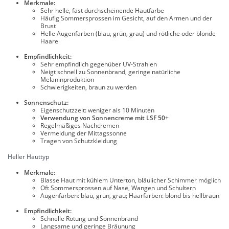
Merkmale:
Sehr helle, fast durchscheinende Hautfarbe
Häufig Sommersprossen im Gesicht, auf den Armen und der
Brust
Helle Augenfarben (blau, grün, grau) und rötliche oder blonde
Haare
Empfindlichkeit:
Sehr empfindlich gegenüber UV-Strahlen
Neigt schnell zu Sonnenbrand, geringe natürliche
Melaninproduktion
Schwierigkeiten, braun zu werden
Sonnenschutz:
Eigenschutzzeit: weniger als 10 Minuten
Verwendung von Sonnencreme mit LSF 50+
Regelmäßiges Nachcremen
Vermeidung der Mittagssonne
Tragen von Schutzkleidung
Heller Hauttyp
Merkmale:
Blasse Haut mit kühlem Unterton, bläulicher Schimmer möglich
Oft Sommersprossen auf Nase, Wangen und Schultern
Augenfarben: blau, grün, grau; Haarfarben: blond bis hellbraun
Empfindlichkeit:
Schnelle Rötung und Sonnenbrand
Langsame und geringe Bräunung