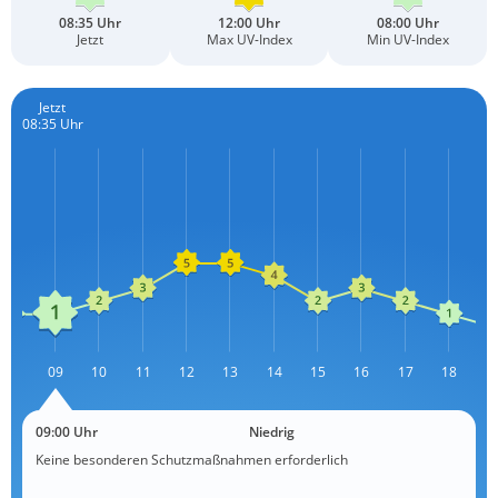
08:35 Uhr
12:00 Uhr
08:00 Uhr
Jetzt
Max UV-Index
Min UV-Index
Jetzt
08:35 Uhr
08
09
10
11
12
13
L
14
15
16
17
18
1
09:00 Uhr
Niedrig
Keine besonderen Schutzmaßnahmen erforderlich