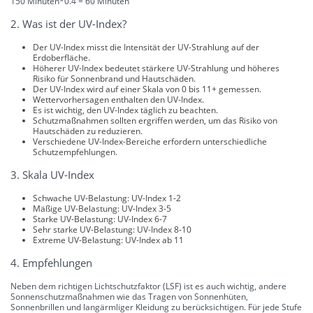
150 Minuten*0.4 = 60 Minuten
2. Was ist der UV-Index?
Der UV-Index misst die Intensität der UV-Strahlung auf der
Erdoberfläche.
Höherer UV-Index bedeutet stärkere UV-Strahlung und höheres
Risiko für Sonnenbrand und Hautschäden.
Der UV-Index wird auf einer Skala von 0 bis 11+ gemessen.
Wettervorhersagen enthalten den UV-Index.
Es ist wichtig, den UV-Index täglich zu beachten.
Schutzmaßnahmen sollten ergriffen werden, um das Risiko von
Hautschäden zu reduzieren.
Verschiedene UV-Index-Bereiche erfordern unterschiedliche
Schutzempfehlungen.
3. Skala UV-Index
Schwache UV-Belastung: UV-Index 1-2
Mäßige UV-Belastung: UV-Index 3-5
Starke UV-Belastung: UV-Index 6-7
Sehr starke UV-Belastung: UV-Index 8-10
Extreme UV-Belastung: UV-Index ab 11
4. Empfehlungen
Neben dem richtigen Lichtschutzfaktor (LSF) ist es auch wichtig, andere
Sonnenschutzmaßnahmen wie das Tragen von Sonnenhüten,
Sonnenbrillen und langärmliger Kleidung zu berücksichtigen. Für jede Stufe