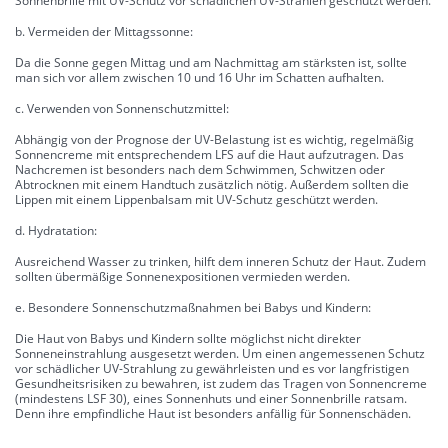
Sonnenbrille mit UV-Schutz vor schädlichen UV-Strahlen geschützt werden.
b. Vermeiden der Mittagssonne:
Da die Sonne gegen Mittag und am Nachmittag am stärksten ist, sollte
man sich vor allem zwischen 10 und 16 Uhr im Schatten aufhalten.
c. Verwenden von Sonnenschutzmittel:
Abhängig von der Prognose der UV-Belastung ist es wichtig, regelmäßig
Sonnencreme mit entsprechendem LFS auf die Haut aufzutragen. Das
Nachcremen ist besonders nach dem Schwimmen, Schwitzen oder
Abtrocknen mit einem Handtuch zusätzlich nötig. Außerdem sollten die
Lippen mit einem Lippenbalsam mit UV-Schutz geschützt werden.
d. Hydratation:
Ausreichend Wasser zu trinken, hilft dem inneren Schutz der Haut. Zudem
sollten übermäßige Sonnenexpositionen vermieden werden.
e. Besondere Sonnenschutzmaßnahmen bei Babys und Kindern:
Die Haut von Babys und Kindern sollte möglichst nicht direkter
Sonneneinstrahlung ausgesetzt werden. Um einen angemessenen Schutz
vor schädlicher UV-Strahlung zu gewährleisten und es vor langfristigen
Gesundheitsrisiken zu bewahren, ist zudem das Tragen von Sonnencreme
(mindestens LSF 30), eines Sonnenhuts und einer Sonnenbrille ratsam.
Denn ihre empfindliche Haut ist besonders anfällig für Sonnenschäden.