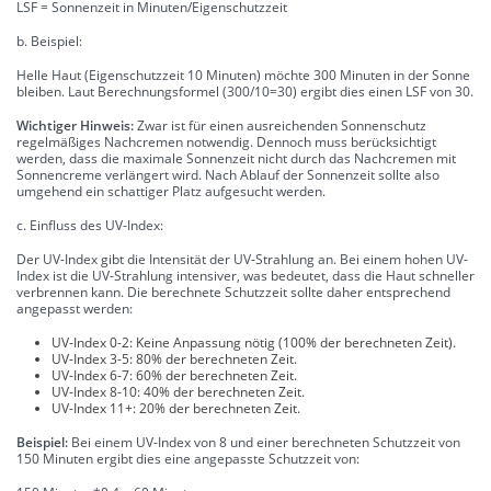
LSF = Sonnenzeit in Minuten/Eigenschutzzeit
b. Beispiel:
Helle Haut (Eigenschutzzeit 10 Minuten) möchte 300 Minuten in der Sonne
bleiben. Laut Berechnungsformel (300/10=30) ergibt dies einen LSF von 30.
Wichtiger Hinweis:
Zwar ist für einen ausreichenden Sonnenschutz
regelmäßiges Nachcremen notwendig. Dennoch muss berücksichtigt
werden, dass die maximale Sonnenzeit nicht durch das Nachcremen mit
Sonnencreme verlängert wird. Nach Ablauf der Sonnenzeit sollte also
umgehend ein schattiger Platz aufgesucht werden.
c. Einfluss des UV-Index:
Der UV-Index gibt die Intensität der UV-Strahlung an. Bei einem hohen UV-
Index ist die UV-Strahlung intensiver, was bedeutet, dass die Haut schneller
verbrennen kann. Die berechnete Schutzzeit sollte daher entsprechend
angepasst werden:
UV-Index 0-2: Keine Anpassung nötig (100% der berechneten Zeit).
UV-Index 3-5: 80% der berechneten Zeit.
UV-Index 6-7: 60% der berechneten Zeit.
UV-Index 8-10: 40% der berechneten Zeit.
UV-Index 11+: 20% der berechneten Zeit.
Beispiel:
Bei einem UV-Index von 8 und einer berechneten Schutzzeit von
150 Minuten ergibt dies eine angepasste Schutzzeit von: