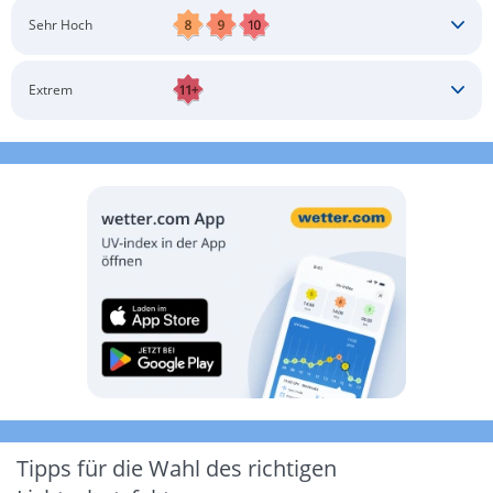
Schatten aufsuchen
Sonnenschutz auftragen
Langärmlige Bekleidung
Sonnenbrille
Sehr Hoch
Kopfbedeckung
Schatten aufsuchen
Sonnenschutz auftragen
Langärmlige Bekleidung
Sonnenbrille
Extrem
Kopfbedeckung
Schatten aufsuchen
Sonnenschutz auftragen
Langärmlige Bekleidung
Sonnenbrille
Kopfbedeckung
Möglichst drinnen aufhalten
Tipps für die Wahl des richtigen