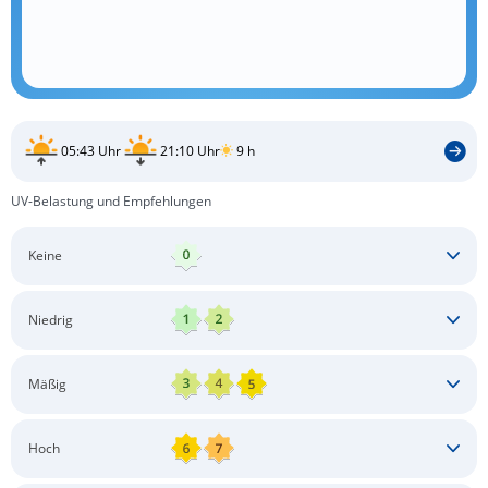
05:43 Uhr
21:10 Uhr
9 h
UV-Belastung und Empfehlungen
Keine
Keine besonderen Schutzmaßnahmen erforderlich
Niedrig
Keine besonderen Schutzmaßnahmen erforderlich
Mäßig
Schatten aufsuchen
Sonnenschutz auftragen
Langärmlige Bekleidung
Sonnenbrille
Hoch
Kopfbedeckung