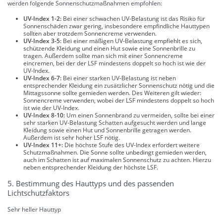
werden folgende Sonnenschutzmaßnahmen empfohlen:
UV-Index 1-2:
Bei einer schwachen UV-Belastung ist das Risiko für
Sonnenschäden zwar gering, insbesondere empfindliche Hauttypen
sollten aber trotzdem Sonnencreme verwenden.
UV-Index 3-5:
Bei einer mäßigen UV-Belastung empfiehlt es sich,
schützende Kleidung und einen Hut sowie eine Sonnenbrille zu
tragen. Außerdem sollte man sich mit einer Sonnencreme
eincremen, bei der der LSF mindestens doppelt so hoch ist wie der
UV-Index.
UV-Index 6-7:
Bei einer starken UV-Belastung ist neben
entsprechender Kleidung ein zusätzlicher Sonnenschutz nötig und die
Mittagssonne sollte gemieden werden. Des Weiteren gilt wieder:
Sonnencreme verwenden, wobei der LSF mindestens doppelt so hoch
ist wie der UV-Index.
UV-Index 8-10:
Um einen Sonnenbrand zu vermeiden, sollte bei einer
sehr starken UV-Belastung Schatten aufgesucht werden und lange
Kleidung sowie einen Hut und Sonnenbrille getragen werden.
Außerdem ist sehr hoher LSF nötig.
UV-Index 11+:
Die höchste Stufe des UV-Index erfordert weitere
Schutzmaßnahmen. Die Sonne sollte unbedingt gemieden werden,
auch im Schatten ist auf maximalen Sonnenschutz zu achten. Hierzu
neben entsprechender Kleidung der höchste LSF.
5. Bestimmung des Hauttyps und des passenden
Lichtschutzfaktors
Sehr heller Hauttyp