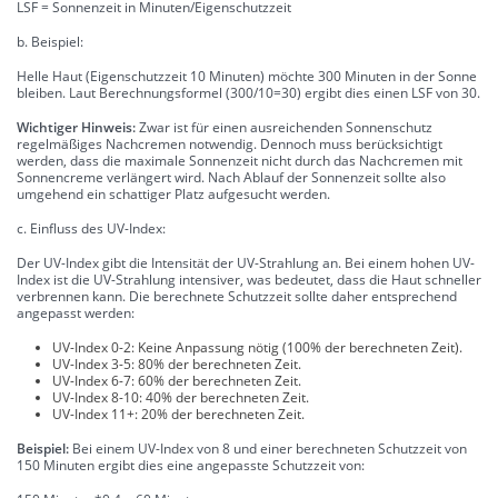
LSF = Sonnenzeit in Minuten/Eigenschutzzeit
b. Beispiel:
Helle Haut (Eigenschutzzeit 10 Minuten) möchte 300 Minuten in der Sonne
bleiben. Laut Berechnungsformel (300/10=30) ergibt dies einen LSF von 30.
Wichtiger Hinweis:
Zwar ist für einen ausreichenden Sonnenschutz
regelmäßiges Nachcremen notwendig. Dennoch muss berücksichtigt
werden, dass die maximale Sonnenzeit nicht durch das Nachcremen mit
Sonnencreme verlängert wird. Nach Ablauf der Sonnenzeit sollte also
umgehend ein schattiger Platz aufgesucht werden.
c. Einfluss des UV-Index:
Der UV-Index gibt die Intensität der UV-Strahlung an. Bei einem hohen UV-
Index ist die UV-Strahlung intensiver, was bedeutet, dass die Haut schneller
verbrennen kann. Die berechnete Schutzzeit sollte daher entsprechend
angepasst werden:
UV-Index 0-2: Keine Anpassung nötig (100% der berechneten Zeit).
UV-Index 3-5: 80% der berechneten Zeit.
UV-Index 6-7: 60% der berechneten Zeit.
UV-Index 8-10: 40% der berechneten Zeit.
UV-Index 11+: 20% der berechneten Zeit.
Beispiel:
Bei einem UV-Index von 8 und einer berechneten Schutzzeit von
150 Minuten ergibt dies eine angepasste Schutzzeit von: