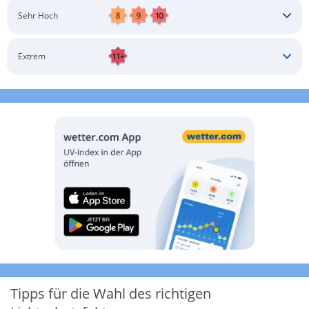
Schatten aufsuchen
Sonnenschutz auftragen
Langärmlige Bekleidung
Sonnenbrille
Sehr Hoch
Kopfbedeckung
Schatten aufsuchen
Sonnenschutz auftragen
Langärmlige Bekleidung
Sonnenbrille
Extrem
Kopfbedeckung
Schatten aufsuchen
Sonnenschutz auftragen
Langärmlige Bekleidung
Sonnenbrille
Kopfbedeckung
Möglichst drinnen aufhalten
Tipps für die Wahl des richtigen