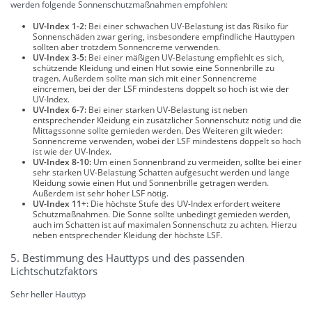
werden folgende Sonnenschutzmaßnahmen empfohlen:
UV-Index 1-2:
Bei einer schwachen UV-Belastung ist das Risiko für
Sonnenschäden zwar gering, insbesondere empfindliche Hauttypen
sollten aber trotzdem Sonnencreme verwenden.
UV-Index 3-5:
Bei einer mäßigen UV-Belastung empfiehlt es sich,
schützende Kleidung und einen Hut sowie eine Sonnenbrille zu
tragen. Außerdem sollte man sich mit einer Sonnencreme
eincremen, bei der der LSF mindestens doppelt so hoch ist wie der
UV-Index.
UV-Index 6-7:
Bei einer starken UV-Belastung ist neben
entsprechender Kleidung ein zusätzlicher Sonnenschutz nötig und die
Mittagssonne sollte gemieden werden. Des Weiteren gilt wieder:
Sonnencreme verwenden, wobei der LSF mindestens doppelt so hoch
ist wie der UV-Index.
UV-Index 8-10:
Um einen Sonnenbrand zu vermeiden, sollte bei einer
sehr starken UV-Belastung Schatten aufgesucht werden und lange
Kleidung sowie einen Hut und Sonnenbrille getragen werden.
Außerdem ist sehr hoher LSF nötig.
UV-Index 11+:
Die höchste Stufe des UV-Index erfordert weitere
Schutzmaßnahmen. Die Sonne sollte unbedingt gemieden werden,
auch im Schatten ist auf maximalen Sonnenschutz zu achten. Hierzu
neben entsprechender Kleidung der höchste LSF.
5. Bestimmung des Hauttyps und des passenden
Lichtschutzfaktors
Sehr heller Hauttyp