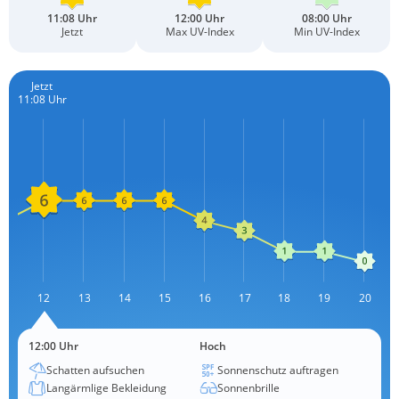
11:08 Uhr
12:00 Uhr
08:00 Uhr
Jetzt
Max UV-Index
Min UV-Index
Jetzt
11:08 Uhr
11
12
13
L
14
15
16
17
18
19
20
12:00 Uhr
Hoch
Schatten aufsuchen
Sonnenschutz auftragen
Langärmlige Bekleidung
Sonnenbrille