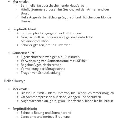
Merkmale:
Sehr helle, fast durchscheinende Hautfarbe
Häufig Sommersprossen im Gesicht, auf den Armen und der
Brust
Helle Augenfarben (blau, grün, grau) und rötliche oder blonde
Haare
Empfindlichkeit:
Sehr empfindlich gegenüber UV-Strahlen
Neigt schnell zu Sonnenbrand, geringe natürliche
Melaninproduktion
Schwierigkeiten, braun zu werden
Sonnenschutz:
Eigenschutzzeit: weniger als 10 Minuten
Verwendung von Sonnencreme mit LSF 50+
Regelmäßiges Nachcremen
Vermeidung der Mittagssonne
Tragen von Schutzkleidung
Heller Hauttyp
Merkmale:
Blasse Haut mit kühlem Unterton, bläulicher Schimmer möglich
Oft Sommersprossen auf Nase, Wangen und Schultern
Augenfarben: blau, grün, grau; Haarfarben: blond bis hellbraun
Empfindlichkeit:
Schnelle Rötung und Sonnenbrand
Langsame und geringe Bräunung