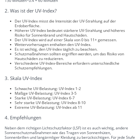
150 Minuten*0.4 = 60 Minuten
2. Was ist der UV-Index?
Der UV-Index misst die Intensität der UV-Strahlung auf der
Erdoberfläche.
Höherer UV-Index bedeutet stärkere UV-Strahlung und höheres
Risiko für Sonnenbrand und Hautschäden.
Der UV-Index wird auf einer Skala von 0 bis 11+ gemessen.
Wettervorhersagen enthalten den UV-Index.
Es ist wichtig, den UV-Index täglich zu beachten.
Schutzmaßnahmen sollten ergriffen werden, um das Risiko von
Hautschäden zu reduzieren.
Verschiedene UV-Index-Bereiche erfordern unterschiedliche
Schutzempfehlungen.
3. Skala UV-Index
Schwache UV-Belastung: UV-Index 1-2
Mäßige UV-Belastung: UV-Index 3-5
Starke UV-Belastung: UV-Index 6-7
Sehr starke UV-Belastung: UV-Index 8-10
Extreme UV-Belastung: UV-Index ab 11
4. Empfehlungen
Neben dem richtigen Lichtschutzfaktor (LSF) ist es auch wichtig, andere
Sonnenschutzmaßnahmen wie das Tragen von Sonnenhüten,
Sonnenbrillen und langärmliger Kleidung zu berücksichtigen. Für jede Stufe