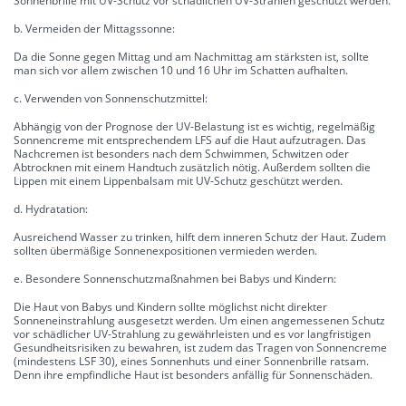
Sonnenbrille mit UV-Schutz vor schädlichen UV-Strahlen geschützt werden.
b. Vermeiden der Mittagssonne:
Da die Sonne gegen Mittag und am Nachmittag am stärksten ist, sollte
man sich vor allem zwischen 10 und 16 Uhr im Schatten aufhalten.
c. Verwenden von Sonnenschutzmittel:
Abhängig von der Prognose der UV-Belastung ist es wichtig, regelmäßig
Sonnencreme mit entsprechendem LFS auf die Haut aufzutragen. Das
Nachcremen ist besonders nach dem Schwimmen, Schwitzen oder
Abtrocknen mit einem Handtuch zusätzlich nötig. Außerdem sollten die
Lippen mit einem Lippenbalsam mit UV-Schutz geschützt werden.
d. Hydratation:
Ausreichend Wasser zu trinken, hilft dem inneren Schutz der Haut. Zudem
sollten übermäßige Sonnenexpositionen vermieden werden.
e. Besondere Sonnenschutzmaßnahmen bei Babys und Kindern:
Die Haut von Babys und Kindern sollte möglichst nicht direkter
Sonneneinstrahlung ausgesetzt werden. Um einen angemessenen Schutz
vor schädlicher UV-Strahlung zu gewährleisten und es vor langfristigen
Gesundheitsrisiken zu bewahren, ist zudem das Tragen von Sonnencreme
(mindestens LSF 30), eines Sonnenhuts und einer Sonnenbrille ratsam.
Denn ihre empfindliche Haut ist besonders anfällig für Sonnenschäden.