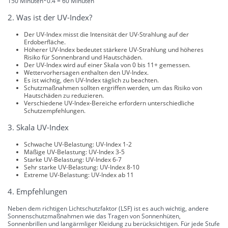
150 Minuten*0.4 = 60 Minuten
2. Was ist der UV-Index?
Der UV-Index misst die Intensität der UV-Strahlung auf der
Erdoberfläche.
Höherer UV-Index bedeutet stärkere UV-Strahlung und höheres
Risiko für Sonnenbrand und Hautschäden.
Der UV-Index wird auf einer Skala von 0 bis 11+ gemessen.
Wettervorhersagen enthalten den UV-Index.
Es ist wichtig, den UV-Index täglich zu beachten.
Schutzmaßnahmen sollten ergriffen werden, um das Risiko von
Hautschäden zu reduzieren.
Verschiedene UV-Index-Bereiche erfordern unterschiedliche
Schutzempfehlungen.
3. Skala UV-Index
Schwache UV-Belastung: UV-Index 1-2
Mäßige UV-Belastung: UV-Index 3-5
Starke UV-Belastung: UV-Index 6-7
Sehr starke UV-Belastung: UV-Index 8-10
Extreme UV-Belastung: UV-Index ab 11
4. Empfehlungen
Neben dem richtigen Lichtschutzfaktor (LSF) ist es auch wichtig, andere
Sonnenschutzmaßnahmen wie das Tragen von Sonnenhüten,
Sonnenbrillen und langärmliger Kleidung zu berücksichtigen. Für jede Stufe