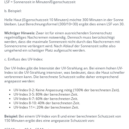
LSF = Sonnenzeit in Minuten/Eigenschutzzeit
b. Beispiel:
Helle Haut (Eigenschutzzeit 10 Minuten) möchte 300 Minuten in der Sonne
bleiben. Laut Berechnungsformel (300/10=30) ergibt dies einen LSF von 30.
Wichtiger Hinweis:
Zwar ist für einen ausreichenden Sonnenschutz
regelmäßiges Nachcremen notwendig. Dennoch muss berücksichtigt
werden, dass die maximale Sonnenzeit nicht durch das Nachcremen mit
Sonnencreme verlängert wird. Nach Ablauf der Sonnenzeit sollte also
umgehend ein schattiger Platz aufgesucht werden.
c. Einfluss des UV-Index:
Der UV-Index gibt die Intensität der UV-Strahlung an. Bei einem hohen UV-
Index ist die UV-Strahlung intensiver, was bedeutet, dass die Haut schneller
verbrennen kann. Die berechnete Schutzzeit sollte daher entsprechend
angepasst werden:
UV-Index 0-2: Keine Anpassung nötig (100% der berechneten Zeit).
UV-Index 3-5: 80% der berechneten Zeit.
UV-Index 6-7: 60% der berechneten Zeit.
UV-Index 8-10: 40% der berechneten Zeit.
UV-Index 11+: 20% der berechneten Zeit.
Beispiel:
Bei einem UV-Index von 8 und einer berechneten Schutzzeit von
150 Minuten ergibt dies eine angepasste Schutzzeit von: