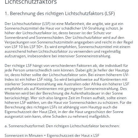
Lichtschutzfaktors
1. Berechnung des richtigen Lichtschutzfaktors (LSF)
Der Lichtschutzfaktor (LSF) ist eine Maßeinheit, die angibt, wie gut ein
Sonnenschutzmittel die Haut vor schädlicher UV-Strahlung schützt. Je
höher der Lichtschutzfaktor ist, desto besser ist der Schutz vor
Sonnenbrand und Sonnenschäden. Der Lichtschutzfaktor wird auf den
Verpackungen von Sonnenschutzmitteln angegeben und reicht in der Regel
von LSF 10 bis LSF 50+. Es wird empfohlen, Sonnenschutzmittel mit einem
ausreichend hohen Lichtschutzfaktor zu verwenden und regelmäßig
aufzutragen, insbesondere bei intensiver Sonneneinstrahlung.
Der richtige LSF hängt von verschiedenen Faktoren ab, die individuell für
jede Person unterschiedlich sein können. Dabei gilt: Je heller der Hauttyp
ist, desto höher sollte der Lichtschutzfaktor sein. Bei einem höherem UV-
Index ist ein höher LSF nötig. So wird beispielsweise auf Kontinenten mit
stärkerer Sonneneinstrahlung wie Australien oder Afrika ein höherer LSF
empfohlen als auf Kontinenten mit geringerer Sonneneinstrahlung. Des
Weiteren wird bei der Berechnung die Aufenthaltsdauer in der Sonne
berücksichtigt. Wer sich also längere Zeit im Freien aufhält, sollte einen
höheren LSF wählen, um die Haut vor Sonnenschäden zu schützen. Für die
Berechnung des richtigen LSFs ist abhängig vom Hauttyp auch die
Eigenschutzzeit der Haut (Zeit, in der die Haut ungeschützt der Sonne
ausgesetzt sein kann, ohne Schaden zu nehmen) maßgeblich.
a. Sonnenschutzformel: Den richtigen Lichtschutzfaktor berechnen:
Sonnenzeit in Minuten = Eigenschutzzeit der Haut x LSF