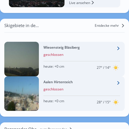
Live ansehen
Skigebiete in der Nähe von Oberböhringen
Entdecke mehr
Wiesensteig Bläsiberg
geschlossen
heute:
+0 cm
27°
/ 14°
Aalen Hirtenteich
geschlossen
heute:
+0 cm
28°
/ 15°
Regenradar Oberböhringen