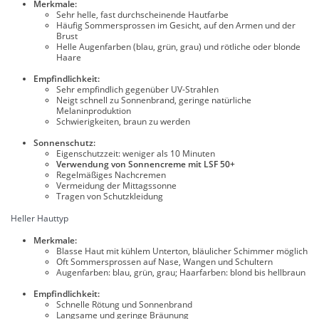
Merkmale:
Sehr helle, fast durchscheinende Hautfarbe
Häufig Sommersprossen im Gesicht, auf den Armen und der
Brust
Helle Augenfarben (blau, grün, grau) und rötliche oder blonde
Haare
Empfindlichkeit:
Sehr empfindlich gegenüber UV-Strahlen
Neigt schnell zu Sonnenbrand, geringe natürliche
Melaninproduktion
Schwierigkeiten, braun zu werden
Sonnenschutz:
Eigenschutzzeit: weniger als 10 Minuten
Verwendung von Sonnencreme mit LSF 50+
Regelmäßiges Nachcremen
Vermeidung der Mittagssonne
Tragen von Schutzkleidung
Heller Hauttyp
Merkmale:
Blasse Haut mit kühlem Unterton, bläulicher Schimmer möglich
Oft Sommersprossen auf Nase, Wangen und Schultern
Augenfarben: blau, grün, grau; Haarfarben: blond bis hellbraun
Empfindlichkeit:
Schnelle Rötung und Sonnenbrand
Langsame und geringe Bräunung