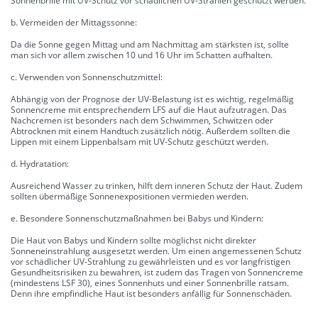
Sonnenbrille mit UV-Schutz vor schädlichen UV-Strahlen geschützt werden.
b. Vermeiden der Mittagssonne:
Da die Sonne gegen Mittag und am Nachmittag am stärksten ist, sollte
man sich vor allem zwischen 10 und 16 Uhr im Schatten aufhalten.
c. Verwenden von Sonnenschutzmittel:
Abhängig von der Prognose der UV-Belastung ist es wichtig, regelmäßig
Sonnencreme mit entsprechendem LFS auf die Haut aufzutragen. Das
Nachcremen ist besonders nach dem Schwimmen, Schwitzen oder
Abtrocknen mit einem Handtuch zusätzlich nötig. Außerdem sollten die
Lippen mit einem Lippenbalsam mit UV-Schutz geschützt werden.
d. Hydratation:
Ausreichend Wasser zu trinken, hilft dem inneren Schutz der Haut. Zudem
sollten übermäßige Sonnenexpositionen vermieden werden.
e. Besondere Sonnenschutzmaßnahmen bei Babys und Kindern:
Die Haut von Babys und Kindern sollte möglichst nicht direkter
Sonneneinstrahlung ausgesetzt werden. Um einen angemessenen Schutz
vor schädlicher UV-Strahlung zu gewährleisten und es vor langfristigen
Gesundheitsrisiken zu bewahren, ist zudem das Tragen von Sonnencreme
(mindestens LSF 30), eines Sonnenhuts und einer Sonnenbrille ratsam.
Denn ihre empfindliche Haut ist besonders anfällig für Sonnenschäden.