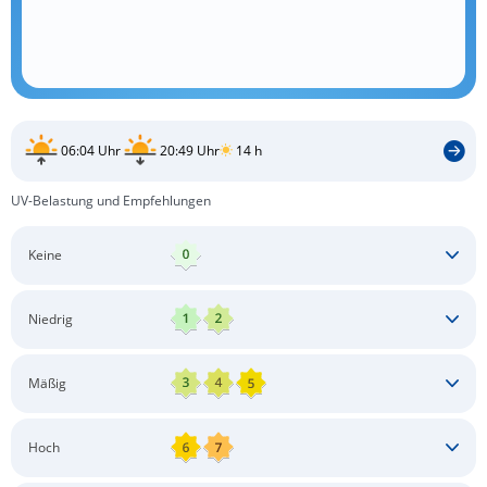
06:04 Uhr
20:49 Uhr
14 h
UV-Belastung und Empfehlungen
Keine
Keine besonderen Schutzmaßnahmen erforderlich
Niedrig
Keine besonderen Schutzmaßnahmen erforderlich
Mäßig
Schatten aufsuchen
Sonnenschutz auftragen
Langärmlige Bekleidung
Sonnenbrille
Hoch
Kopfbedeckung