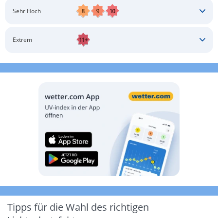
Schatten aufsuchen
Sonnenschutz auftragen
Langärmlige Bekleidung
Sonnenbrille
Sehr Hoch
Kopfbedeckung
Schatten aufsuchen
Sonnenschutz auftragen
Langärmlige Bekleidung
Sonnenbrille
Extrem
Kopfbedeckung
Schatten aufsuchen
Sonnenschutz auftragen
Langärmlige Bekleidung
Sonnenbrille
Kopfbedeckung
Möglichst drinnen aufhalten
Tipps für die Wahl des richtigen