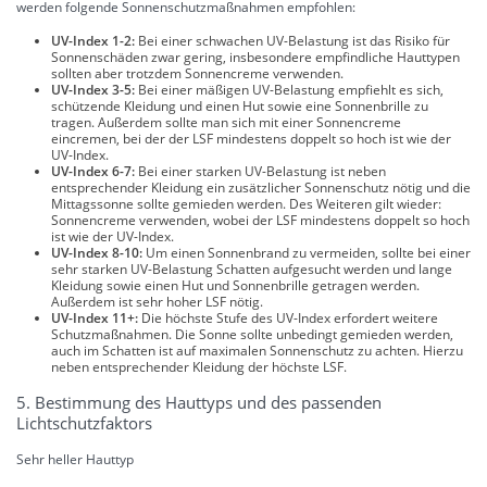
werden folgende Sonnenschutzmaßnahmen empfohlen:
UV-Index 1-2:
Bei einer schwachen UV-Belastung ist das Risiko für
Sonnenschäden zwar gering, insbesondere empfindliche Hauttypen
sollten aber trotzdem Sonnencreme verwenden.
UV-Index 3-5:
Bei einer mäßigen UV-Belastung empfiehlt es sich,
schützende Kleidung und einen Hut sowie eine Sonnenbrille zu
tragen. Außerdem sollte man sich mit einer Sonnencreme
eincremen, bei der der LSF mindestens doppelt so hoch ist wie der
UV-Index.
UV-Index 6-7:
Bei einer starken UV-Belastung ist neben
entsprechender Kleidung ein zusätzlicher Sonnenschutz nötig und die
Mittagssonne sollte gemieden werden. Des Weiteren gilt wieder:
Sonnencreme verwenden, wobei der LSF mindestens doppelt so hoch
ist wie der UV-Index.
UV-Index 8-10:
Um einen Sonnenbrand zu vermeiden, sollte bei einer
sehr starken UV-Belastung Schatten aufgesucht werden und lange
Kleidung sowie einen Hut und Sonnenbrille getragen werden.
Außerdem ist sehr hoher LSF nötig.
UV-Index 11+:
Die höchste Stufe des UV-Index erfordert weitere
Schutzmaßnahmen. Die Sonne sollte unbedingt gemieden werden,
auch im Schatten ist auf maximalen Sonnenschutz zu achten. Hierzu
neben entsprechender Kleidung der höchste LSF.
5. Bestimmung des Hauttyps und des passenden
Lichtschutzfaktors
Sehr heller Hauttyp