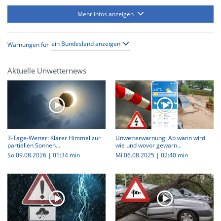
Mehr Infos anzeigen
Warnungen für
Aktuelle Unwetternews
3-Tage-Wetter: Klarer Himmel zur
Unwetterwarnung: Ab wann wird
partiellen Sonnen...
wie und wovor gewarn...
So 09.08.2026
|
01:34 min
Mi 06.08.2025
|
02:40 min