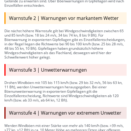
Gelände zu erwarten sind. Über Böenwarnungen in Gipfellagen wird nach
Einzelfällen entschieden.
Warnstufe 2 | Warnungen vor markantem Wetter
Die nächst höhere Warnstufe gilt bei Windgeschwindigkeiten zwischen 65
und 85 km/h (bzw. 18 bis 24 m/s, 34 bis 74 kn, 8 bis 9 Bft). Für
Böenwarnung in exponierten Gipfellagen gibt es Einzelfallentscheidungen,
in der Regel liegen die Richtwerte bei 90 bis 100 km/h (bzw. 25 bis 28 m/s,
48 bis 55 kn, 10 Bft). Gipfellagen haben grundsätzlich höhere
Windgeschwindigkeiten als das Flachland, deswegen wird hier der
Schwellenwert höher gelegt.
Warnstufe 3 | Unwetterwarnungen
Drohen Windböen mit 105 bis 115 km/h (bzw. 29 bis 32 m/s, 56 bis 63 kn,
11 Bft), werden Unwetterwarnungen herausgegeben. Bei einer
Böenunwetterwarnung in exponierten Gipfellagen gilt die
Einzelfallentscheidung, Richtwerte sind Windgeschwindigkeiten ab 120
km/h (bzw. ab 33 m/s, ab 64 kn, 12 Bft).
Warnstufe 4 | Warnungen vor extremem Unwetter
Werden Windböen mit einer Stärke von mehr als 140 km/h (bzw. >39 m/s,
>77 kn, >12 Bft) in ca. 10 Meter Höhe an mehreren Orten über offenem,