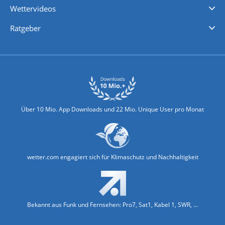
Wettervideos
Nachrichten
Deutschlandwetter
Schweizwetter
Österreichwetter
Regionalwetter
Wetter in Europa
Wetter Weltweit
Wetterlexikon
Promi-News
Ratgeber
Biowetter
Glätteindex
Reiseziel Finder
Erkältungswetter
Klima & Umwelt
Über 10 Mio. App Downloads und 22 Mio. Unique User pro Monat
wetter.com engagiert sich für Klimaschutz und Nachhaltigkeit
Bekannt aus Funk und Fernsehen: Pro7, Sat1, Kabel 1, SWR, ...