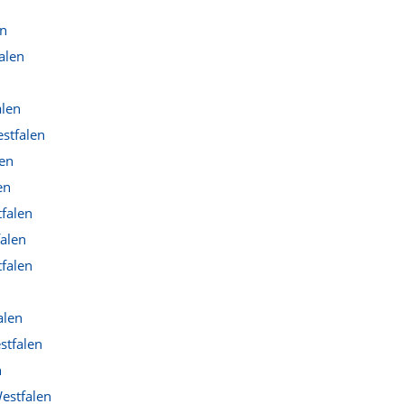
en
alen
alen
stfalen
en
en
falen
alen
falen
alen
stfalen
n
estfalen