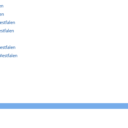
en
en
estfalen
stfalen
n
estfalen
Westfalen