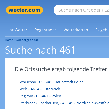
Ihr Wetter
Regenradar
Wetterkarten
Skigebi
Home
Suchergebnisse
Suche nach 461
Die Ortssuche ergab folgende Treffer
Warschau - 00-508 - Hauptstadt Polen
Wels - 4614 - Österreich
Regimin - 06-461 - Polen
Sterkrade (Oberhausen) - 46145 - Nordrhein-Westfal