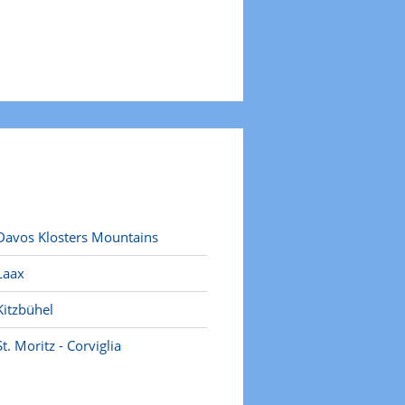
Davos Klosters Mountains
Laax
Kitzbühel
St. Moritz - Corviglia