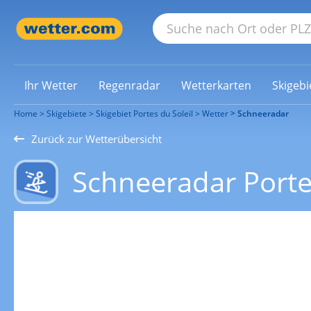
Ihr Wetter
Regenradar
Wetterkarten
Skigebi
Home
Skigebiete
Skigebiet Portes du Soleil
Wetter
Schneeradar
Zurück zur Wetterübersicht
Schneeradar Portes