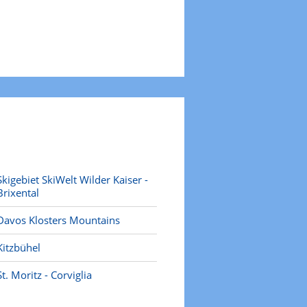
Skigebiet SkiWelt Wilder Kaiser -
Brixental
Davos Klosters Mountains
Kitzbühel
St. Moritz - Corviglia