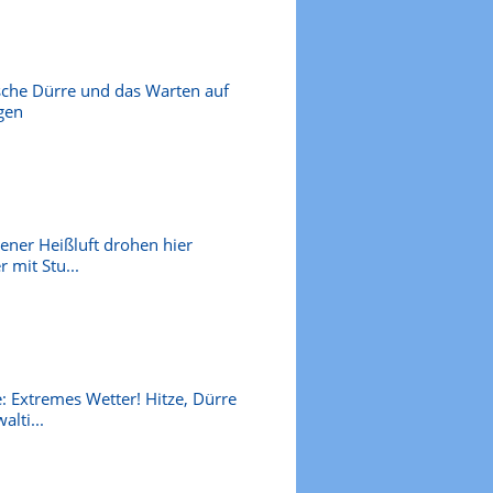
sche Dürre und das Warten auf
gen
kener Heißluft drohen hier
 mit Stu...
: Extremes Wetter! Hitze, Dürre
alti...