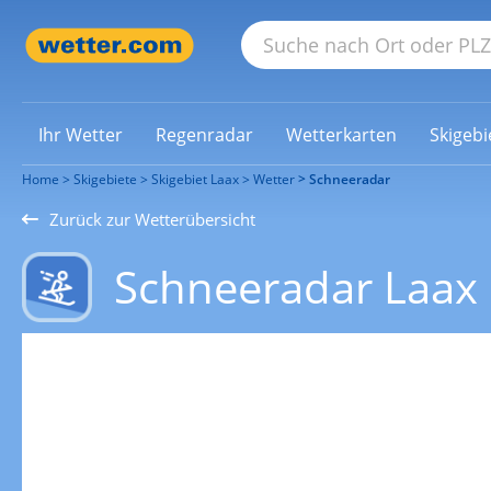
Ihr Wetter
Regenradar
Wetterkarten
Skigebi
Home
Skigebiete
Skigebiet Laax
Wetter
Schneeradar
Zurück zur Wetterübersicht
Schneeradar Laax