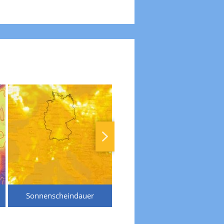
Sonnenscheindauer
Temperaturen