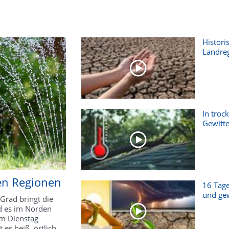
Histori
Landre
In troc
Gewitter
en Regionen
16 Tage
und gew
Grad bringt die
d es im Norden
am Dienstag
 es heiß, örtlich