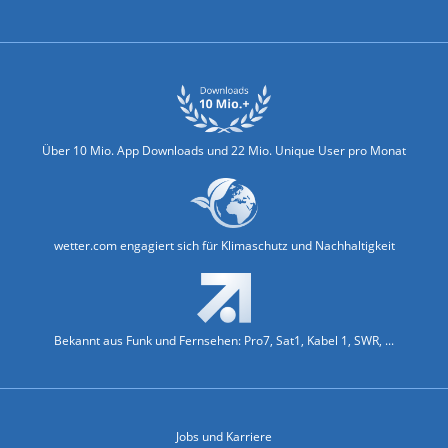
Biowetter
Glätteindex
Reiseziel Finder
Erkältungswetter
Klima & Umwelt
Über 10 Mio. App Downloads und 22 Mio. Unique User pro Monat
wetter.com engagiert sich für Klimaschutz und Nachhaltigkeit
Bekannt aus Funk und Fernsehen: Pro7, Sat1, Kabel 1, SWR, ...
Jobs und Karriere