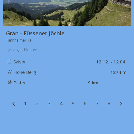
99 km
Grän - Füssener Jöchle
Tannheimer Tal
Jetzt geschlossen
Saison
12.12. - 12.04.
Höhe Berg
1874 m
Pisten
9 km
1
2
3
4
5
6
7
8