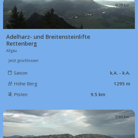
79 km
Adelharz- und Breitensteinlifte
Rettenberg
Allgäu
Jetzt geschlossen
Saison
k.A. - k.A.
Höhe Berg
1295 m
Pisten
9.5 km
80 km