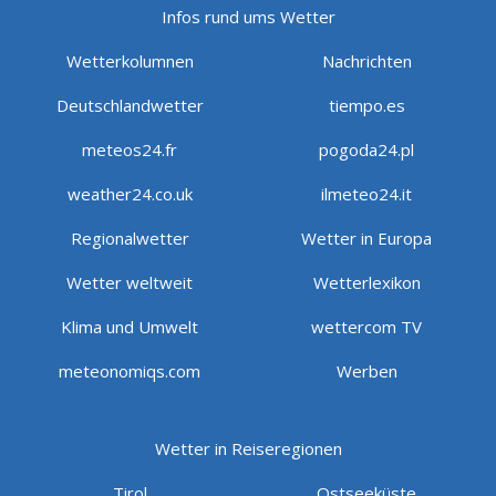
Infos rund ums Wetter
Wetterkolumnen
Nachrichten
Deutschlandwetter
tiempo.es
meteos24.fr
pogoda24.pl
weather24.co.uk
ilmeteo24.it
Regionalwetter
Wetter in Europa
Wetter weltweit
Wetterlexikon
Klima und Umwelt
wettercom TV
meteonomiqs.com
Werben
Wetter in Reiseregionen
Tirol
Ostseeküste