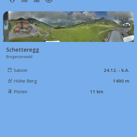
43 km
Schetteregg
Bregenzerwald
Saison
24.12. - k.A.
Höhe Berg
1400 m
Pisten
11 km