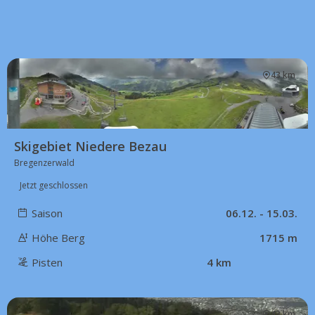
43 km
Skigebiet Niedere Bezau
Bregenzerwald
Jetzt geschlossen
Saison
06.12. - 15.03.
Höhe Berg
1715 m
Pisten
4 km
43 km