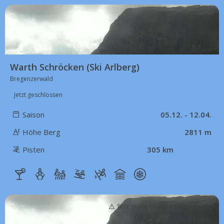
51 km
Warth Schröcken (Ski Arlberg)
Bregenzerwald
Jetzt geschlossen
Saison
05.12. - 12.04.
Höhe Berg
2811 m
Pisten
305 km
Sehr große Lawinen sind möglich
51 km