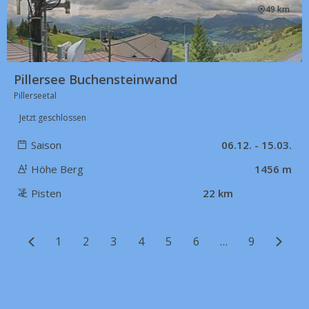
49 km
Pillersee Buchensteinwand
Pillerseetal
Jetzt geschlossen
Saison
06.12. - 15.03.
Höhe Berg
1456 m
Pisten
22 km
1
2
3
4
5
6
…
9