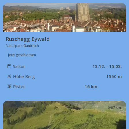
67 km
Rüschegg Eywald
Naturpark Gantrisch
Jetzt geschlossen
Saison
13.12. - 15.03.
Höhe Berg
1550 m
Pisten
16 km
67 km