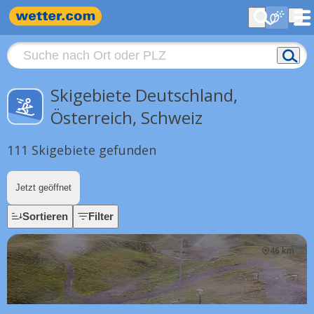
Skigebiete Deutschland,
Österreich, Schweiz
111 Skigebiete gefunden
Jetzt geöffnet
Sortieren
Filter
46 km