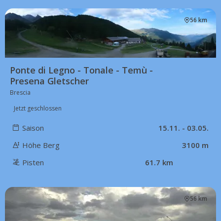
56 km
Ponte di Legno - Tonale - Temù -
Presena Gletscher
Brescia
Jetzt geschlossen
Saison
15.11. - 03.05.
Höhe Berg
3100 m
Pisten
61.7 km
56 km