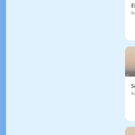
E
Sc
S
Sc