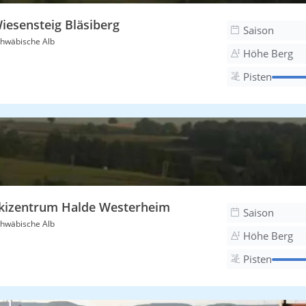
iesensteig Bläsiberg
Saison
hwäbische Alb
Höhe Berg
Pisten
kizentrum Halde Westerheim
Saison
hwäbische Alb
Höhe Berg
Pisten