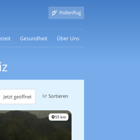
Pollenflug
izeit
Gesundheit
Über Uns
iz
Sortieren
Jetzt geöffnet
55 km