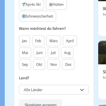
Aprés Ski
Hütten
W
Sc
Schneesicherheit
Wann möchtest du fahren?
Jan
Feb
März
April
Mai
Juni
Juli
Aug
Sep
Okt
Nov
Dez
S
Land?
Sc
Alle Länder
Skigebiete anzeigen