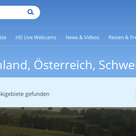
ete
HD Live Webcams
News & Videos
Reisen & Fre
land, Österreich, Schwe
Skigebiete gefunden