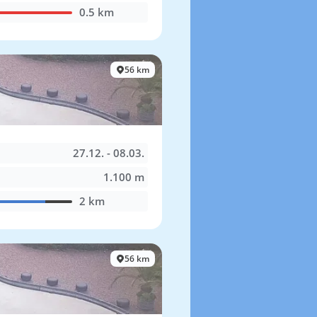
0.5 km
56 km
27.12. - 08.03.
1.100 m
2 km
56 km