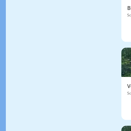
B
Sc
V
Sc