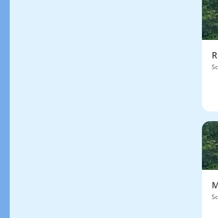
R
Sc
M
Sc