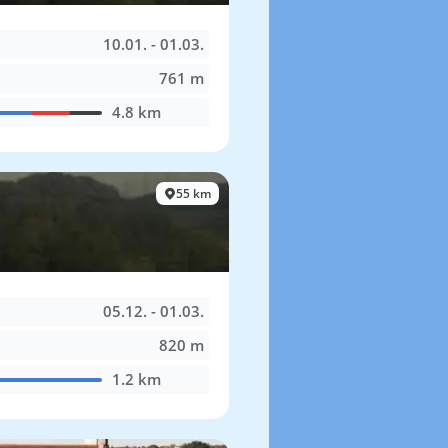
10.01. - 01.03.
761 m
4.8 km
55 km
05.12. - 01.03.
820 m
1.2 km