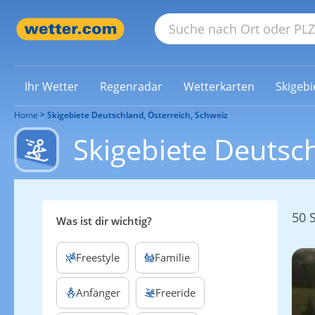
Ihr Wetter
Regenradar
Wetterkarten
Skigebi
Home
Skigebiete Deutschland, Österreich, Schweiz
Skigebiete Deutsch
50 
Was ist dir wichtig?
Freestyle
Familie
Anfänger
Freeride