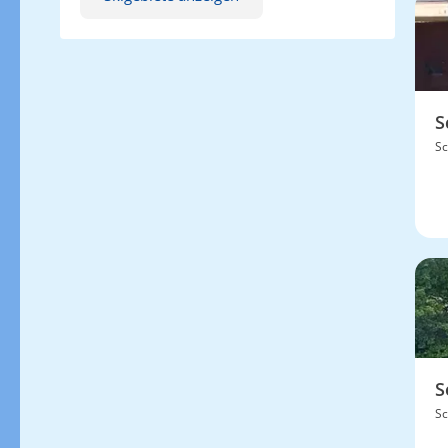
S
Sc
S
Sc