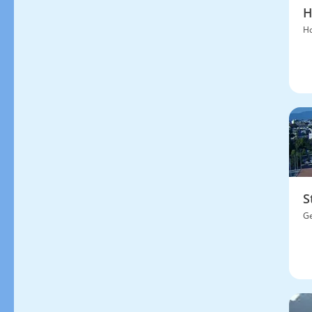
H
H
S
Ge