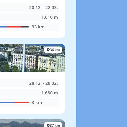
20.12. - 22.03.
1.610 m
93 km
36 km
28.12. - 28.02.
1.680 m
3 km
37 km