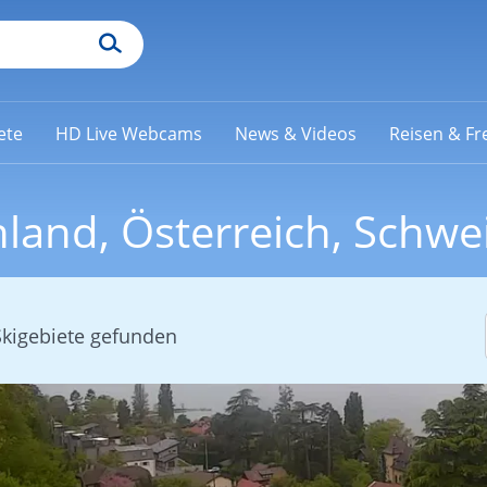
ete
HD Live Webcams
News & Videos
Reisen & Fre
land, Österreich, Schwe
Skigebiete gefunden