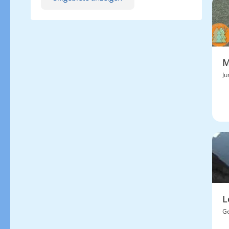
M
Ju
L
Ge