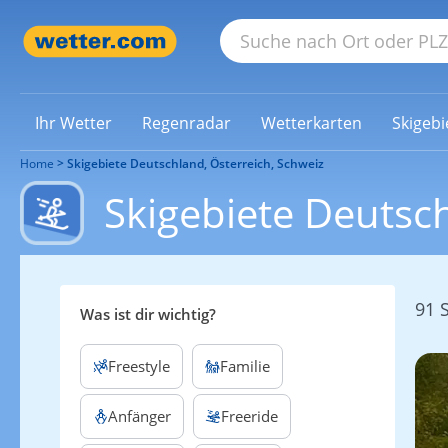
Ihr Wetter
Regenradar
Wetterkarten
Skigebi
Home
Skigebiete Deutschland, Österreich, Schweiz
Skigebiete Deutsch
91 
Was ist dir wichtig?
Freestyle
Familie
Anfänger
Freeride