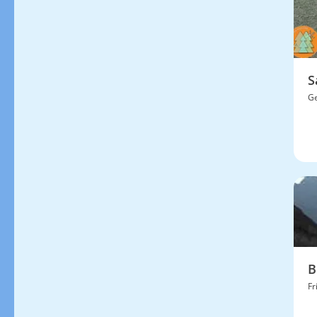
S
Ge
B
Fr