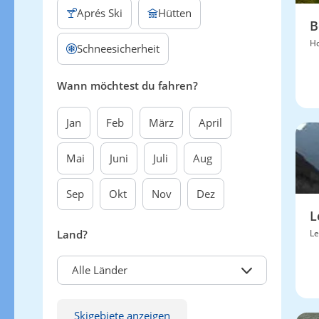
Aprés Ski
Hütten
B
H
Schneesicherheit
Wann möchtest du fahren?
Jan
Feb
März
April
Mai
Juni
Juli
Aug
Sep
Okt
Nov
Dez
L
Land?
Le
Alle Länder
Skigebiete anzeigen