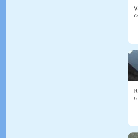
V
Ge
R
Fr