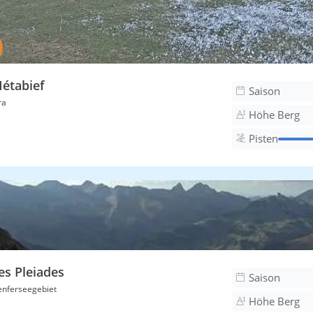
étabief
Saison
ra
Höhe Berg
Pisten
es Pleiades
Saison
nferseegebiet
Höhe Berg