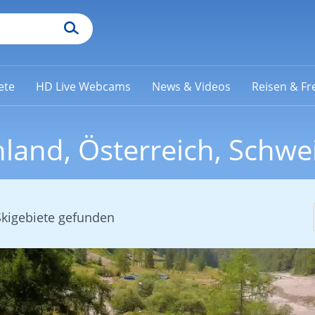
ete
HD Live Webcams
News & Videos
Reisen & Fre
land, Österreich, Schwe
Skigebiete gefunden