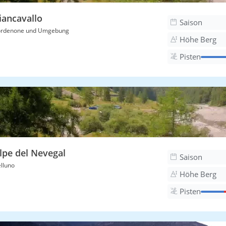
iancavallo
Saison
ordenone und Umgebung
Höhe Berg
Pisten
lpe del Nevegal
Saison
lluno
Höhe Berg
Pisten