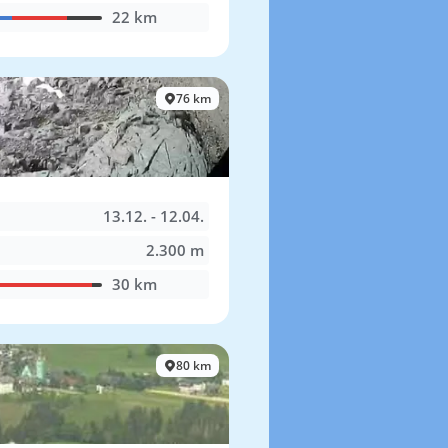
22 km
76 km
13.12. - 12.04.
2.300 m
30 km
80 km