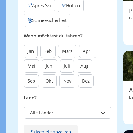
Aprés Ski
Hütten
P
P
Schneesicherheit
Wann möchtest du fahren?
Jan
Feb
März
April
Mai
Juni
Juli
Aug
Sep
Okt
Nov
Dez
A
Land?
Be
Alle Länder
Skigebiete anzeigen