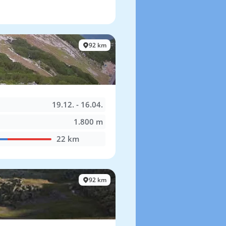
92 km
19.12. - 16.04.
1.800 m
22 km
92 km