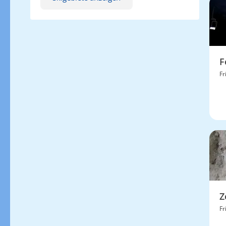
F
Fr
Z
Fr