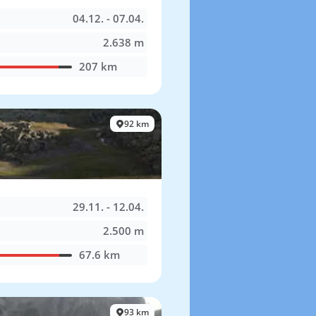
04.12. - 07.04.
2.638 m
207 km
92 km
29.11. - 12.04.
2.500 m
67.6 km
93 km