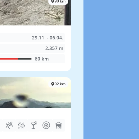
90 km
29.11. - 06.04.
2.357 m
60 km
92 km