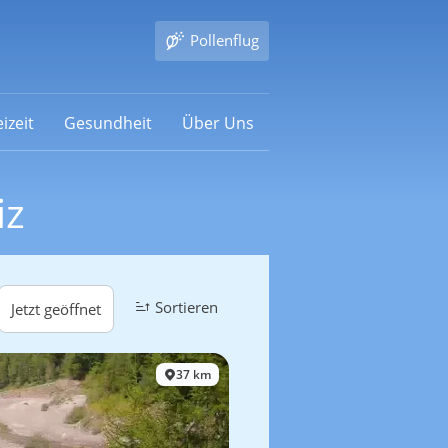
Pollenflug
izeit
Gesundheit
Über Uns
iz
Sortieren
Jetzt geöffnet
37 km