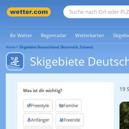
Ihr Wetter
Regenradar
Wetterkarten
Skigebi
Home
Skigebiete Deutschland, Österreich, Schweiz
Skigebiete Deutsch
19 
Was ist dir wichtig?
Freestyle
Familie
Anfänger
Freeride