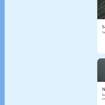
S
Sa
N
Na
Le