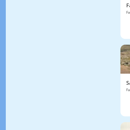
F
Fa
S
Fa