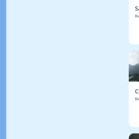
S
Be
C
Be