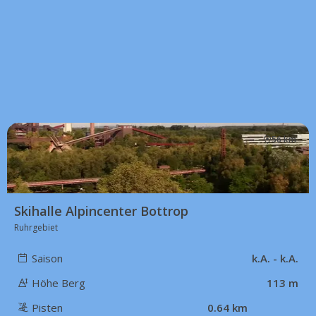
56 km
Skihalle Alpincenter Bottrop
Ruhrgebiet
Saison
k.A. - k.A.
Höhe Berg
113 m
Pisten
0.64 km