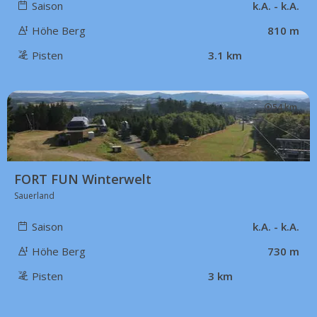
Saison
k.A. - k.A.
Höhe Berg
810 m
Pisten
3.1 km
54 km
FORT FUN Winterwelt
Sauerland
Saison
k.A. - k.A.
Höhe Berg
730 m
Pisten
3 km