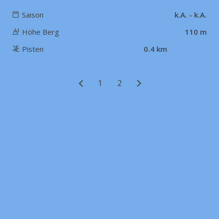
Saison
k.A. - k.A.
Höhe Berg
110 m
Pisten
0.4 km
1
2