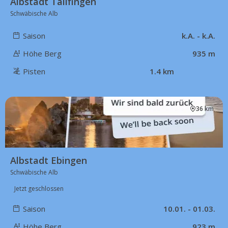
Albstadt Tailfingen
Schwäbische Alb
Saison
k.A. - k.A.
Höhe Berg
935 m
Pisten
1.4 km
36 km
Albstadt Ebingen
Schwäbische Alb
Jetzt geschlossen
Saison
10.01. - 01.03.
Höhe Berg
923 m