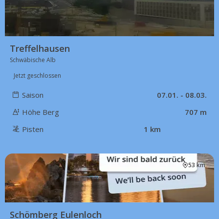
Treffelhausen
Schwäbische Alb
Jetzt geschlossen
Saison
07.01. - 08.03.
Höhe Berg
707 m
Pisten
1 km
53 km
Schömberg Eulenloch