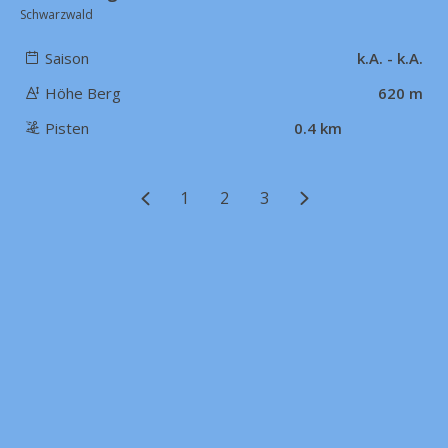
Schwarzwald
Saison
k.A. - k.A.
Höhe Berg
620 m
Pisten
0.4 km
1
2
3