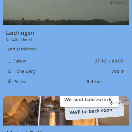
34 km
Laichingen
Schwäbische Alb
Jetzt geschlossen
Saison
27.12. - 08.03.
Höhe Berg
790 m
Pisten
0.4 km
35 km