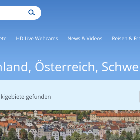
ete
HD Live Webcams
News & Videos
Reisen & Fre
land, Österreich, Schwe
Skigebiete gefunden