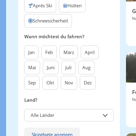
Aprés Ski
Hütten
G
Na
Schneesicherheit
Wann möchtest du fahren?
Jan
Feb
März
April
Mai
Juni
Juli
Aug
Sep
Okt
Nov
Dez
F
Land?
Na
Alle Länder
Skigebiete anzeigen