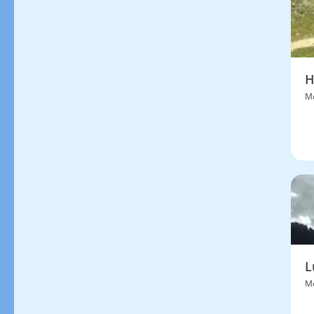
H
Mo
L
Mo