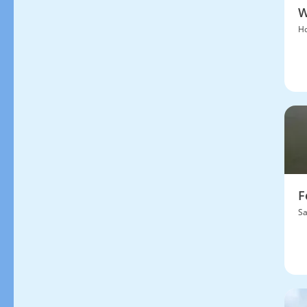
W
Ho
F
S