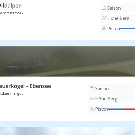
ildalpen
Saison
chsteiermark
Höhe Berg
Pisten
euerkogel - Ebensee
Saison
alzkammergut
Höhe Berg
Pisten