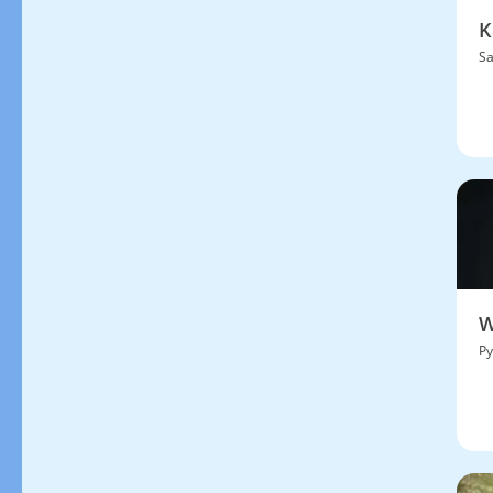
K
S
W
Py