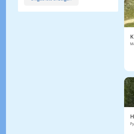
K
Mo
H
Py