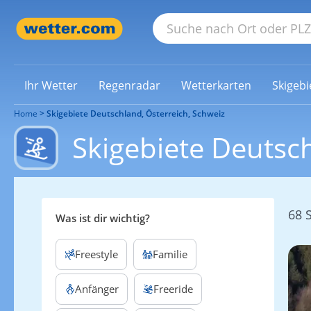
Ihr Wetter
Regenradar
Wetterkarten
Skigebi
Home
Skigebiete Deutschland, Österreich, Schweiz
Skigebiete Deutsch
68 
Was ist dir wichtig?
Freestyle
Familie
Anfänger
Freeride