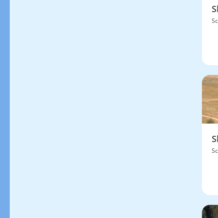
S
Sc
S
Sc