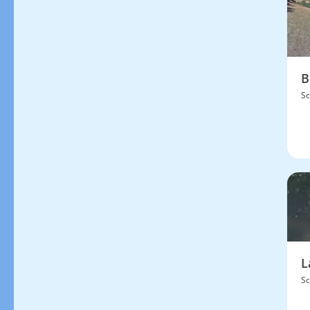
B
Sc
L
Sc