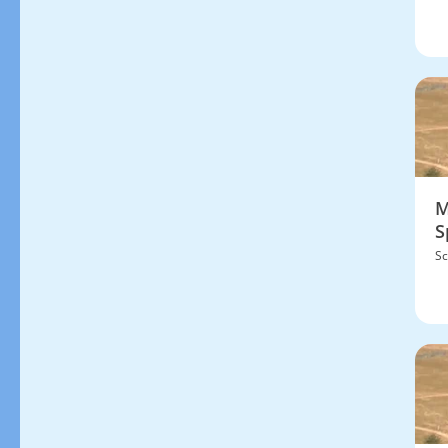
M
S
Sc