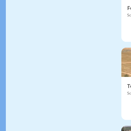
F
Sc
T
Sc