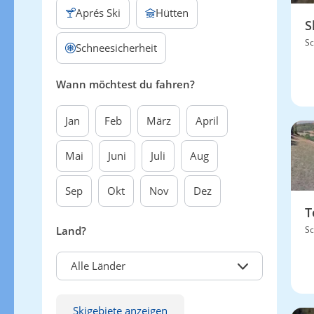
Aprés Ski
Hütten
S
Sc
Schneesicherheit
Wann möchtest du fahren?
Jan
Feb
März
April
Mai
Juni
Juli
Aug
Sep
Okt
Nov
Dez
T
Land?
Sc
Alle Länder
Skigebiete anzeigen