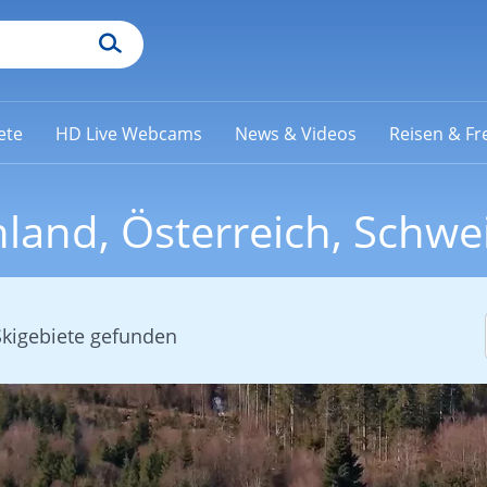
ete
HD Live Webcams
News & Videos
Reisen & Fre
land, Österreich, Schwe
Skigebiete gefunden