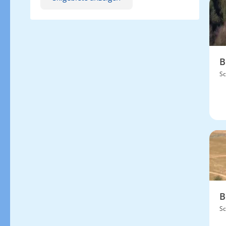
B
Sc
B
Sc