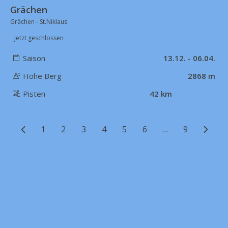
Grächen
Grächen - St.Niklaus
Jetzt geschlossen
Saison
13.12. - 06.04.
Höhe Berg
2868 m
Pisten
42 km
1
2
3
4
5
6
…
9