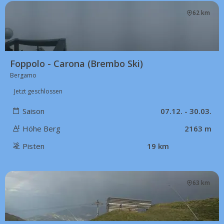
62 km
Foppolo - Carona (Brembo Ski)
Bergamo
Jetzt geschlossen
Saison
07.12. - 30.03.
Höhe Berg
2163 m
Pisten
19 km
63 km