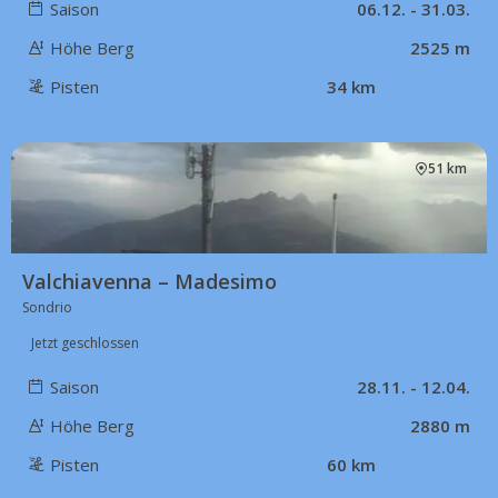
Saison
06.12. - 31.03.
Höhe Berg
2525 m
Pisten
34 km
51 km
Valchiavenna – Madesimo
Sondrio
Jetzt geschlossen
Saison
28.11. - 12.04.
Höhe Berg
2880 m
Pisten
60 km