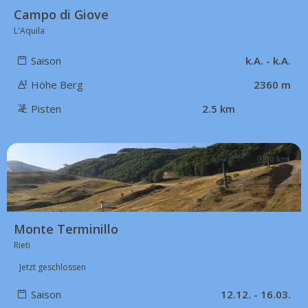
Campo di Giove
L'Aquila
Saison
k.A. - k.A.
Höhe Berg
2360 m
Pisten
2.5 km
70 km
Monte Terminillo
Rieti
Jetzt geschlossen
Saison
12.12. - 16.03.