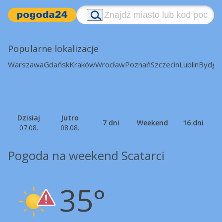
Popularne lokalizacje
Warszawa
Gdańsk
Kraków
Wrocław
Poznań
Szczecin
Lublin
Bydgo
Dzisiaj
Jutro
7 dni
Weekend
16 dni
07.08.
08.08.
Pogoda na weekend Scatarci
35°