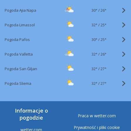
30°
/
Pogoda Ajia Napa
26°
32°
/
Pogoda Limassol
25°
30°
/
Pogoda Pafos
25°
32°
/
Pogoda Valletta
26°
32°
/
Pogoda San Ġiljan
27°
32°
/
Pogoda Sliema
27°
Informacje o
Praca w wetter.com
pogodzie
Prywatność i pliki cookie
wetter.com