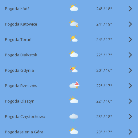
24°
/
Pogoda Łódź
18°
24°
/
Pogoda Katowice
19°
24°
/
Pogoda Toruń
17°
22°
/
Pogoda Białystok
17°
20°
/
Pogoda Gdynia
16°
22°
/
Pogoda Rzeszów
17°
22°
/
Pogoda Olsztyn
16°
23°
/
Pogoda Częstochowa
18°
23°
/
Pogoda Jelenia Góra
17°