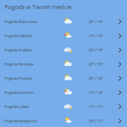
Pogoda w Twoim mieście
25°
/
Pogoda Warszawa
19°
21°
/
Pogoda Gdańsk
16°
22°
/
Pogoda Kraków
19°
25°
/
Pogoda Wrocław
19°
23°
/
Pogoda Poznań
18°
21°
/
Pogoda Szczecin
14°
21°
/
Pogoda Lublin
17°
23°
/
Pogoda Bydgoszcz
17°