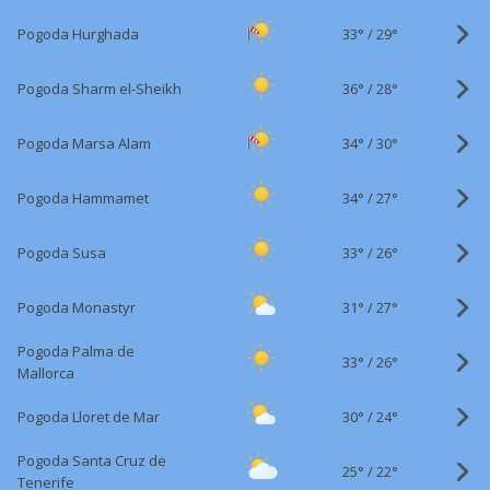
33°
/
Pogoda Hurghada
29°
36°
/
Pogoda Sharm el-Sheikh
28°
34°
/
Pogoda Marsa Alam
30°
34°
/
Pogoda Hammamet
27°
33°
/
Pogoda Susa
26°
31°
/
Pogoda Monastyr
27°
Pogoda Palma de
33°
/
26°
Mallorca
30°
/
Pogoda Lloret de Mar
24°
Pogoda Santa Cruz de
25°
/
22°
Tenerife