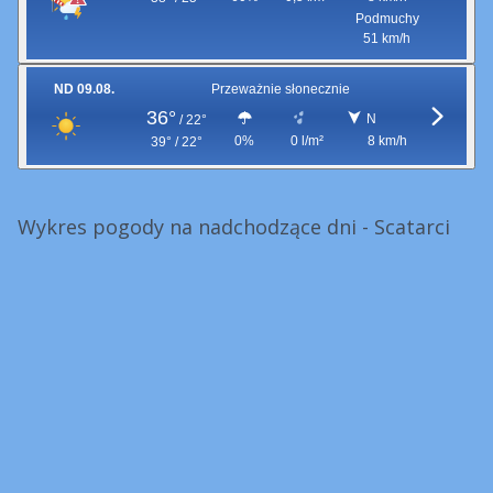
Podmuchy
51 km/h
ND 09.08.
Przeważnie słonecznie
36°
N
/
22°
0%
0 l/m²
8 km/h
39° / 22°
Wykres pogody na nadchodzące dni - Scatarci