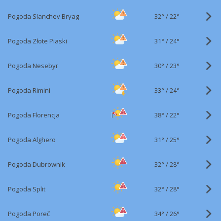
32°
/
Pogoda Slanchev Bryag
22°
31°
/
Pogoda Złote Piaski
24°
30°
/
Pogoda Nesebyr
23°
33°
/
Pogoda Rimini
24°
38°
/
Pogoda Florencja
22°
31°
/
Pogoda Alghero
25°
32°
/
Pogoda Dubrownik
28°
32°
/
Pogoda Split
28°
34°
/
Pogoda Poreč
26°