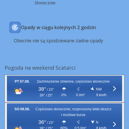
Słonecznie
Opady w ciągu kolejnych 2 godzin
Obecnie nie są spodziewane żadne opady
Pogoda na weekend Scatarci
PT 07.08.
Zachmurzenie zmienne, częściowo słonecznie
38°
NW
/
23°
0%
0 l/m²
9 km/h
39° / 25°
SO 08.08.
Częściowo słonecznie, rozproszony lekki deszcz
i możliwe burze
36°
N
/
23°
60%
0,5 l/m²
8 km/h
38° / 25°