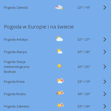
22°
/
Pogoda Zamość
16°
Pogoda w Europie i na świecie
32°
/
Pogoda Antalya
27°
32°
/
Pogoda Alanya
28°
Pogoda Stacja
32°
/
meteorologiczna
25°
Bodrum
33°
/
Pogoda Kreta
19°
30°
/
Pogoda Rodos
26°
33°
/
Pogoda Zakintos
26°