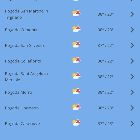
Pogoda San Martino in
38°
/
23°
Trignano
38°
/
Pogoda Cementir
23°
37°
/
Pogoda San Silvestro
22°
38°
/
Pogoda Collefiorito
22°
Pogoda Sant'Angelo in
38°
/
22°
Mercole
38°
/
Pogoda Morro
22°
38°
/
Pogoda Uncinano
23°
37°
/
Pogoda Casenove
23°