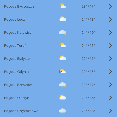
23°
/
Pogoda Bydgoszcz
17°
24°
/
Pogoda Łódź
18°
24°
/
Pogoda Katowice
19°
24°
/
Pogoda Toruń
17°
22°
/
Pogoda Białystok
17°
20°
/
Pogoda Gdynia
15°
22°
/
Pogoda Rzeszów
17°
22°
/
Pogoda Olsztyn
16°
23°
/
Pogoda Częstochowa
18°