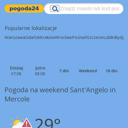
Popularne lokalizacje
Warszawa
Gdańsk
Kraków
Wrocław
Poznań
Szczecin
Lublin
Bydgo
Dzisiaj
Jutro
7 dni
Weekend
16 dni
07.08.
08.08.
Pogoda na weekend Sant'Angelo in
Mercole
29°