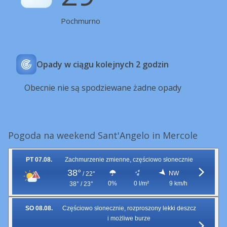
Pochmurno
Opady w ciągu kolejnych 2 godzin
Obecnie nie są spodziewane żadne opady
Pogoda na weekend Sant'Angelo in Mercole
PT 07.08.
Zachmurzenie zmienne, częściowo słonecznie
38°
NW
/
22°
0%
0 l/m²
9 km/h
38° / 23°
SO 08.08.
Częściowo słonecznie, rozproszony lekki deszcz
i możliwe burze