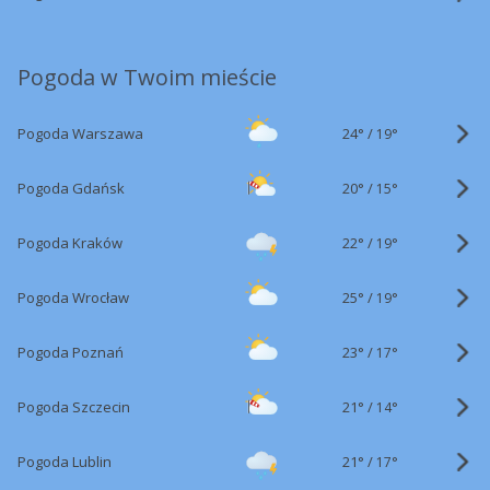
Pogoda w Twoim mieście
24°
/
Pogoda Warszawa
19°
20°
/
Pogoda Gdańsk
15°
22°
/
Pogoda Kraków
19°
25°
/
Pogoda Wrocław
19°
23°
/
Pogoda Poznań
17°
21°
/
Pogoda Szczecin
14°
21°
/
Pogoda Lublin
17°