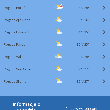
34°
/
Pogoda Poreč
26°
30°
/
Pogoda Ajia Napa
26°
31°
/
Pogoda Limassol
25°
30°
/
Pogoda Pafos
25°
32°
/
Pogoda Valletta
26°
32°
/
Pogoda San Ġiljan
27°
32°
/
Pogoda Sliema
27°
Informacje o
Praca w wetter.com