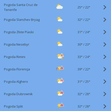
Pogoda Santa Cruz de
25°
/
22°
Tenerife
32°
/
Pogoda Slanchev Bryag
22°
31°
/
Pogoda Złote Piaski
24°
30°
/
Pogoda Nesebyr
23°
33°
/
Pogoda Rimini
24°
39°
/
Pogoda Florencja
22°
31°
/
Pogoda Alghero
25°
32°
/
Pogoda Dubrownik
28°
32°
/
Pogoda Split
28°