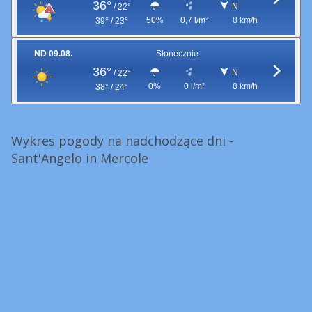
36°
N
/
22°
50%
0,7 l/m²
8 km/h
39° / 23°
ND 09.08.
Słonecznie
36°
N
/
22°
0%
0 l/m²
8 km/h
38° / 24°
Wykres pogody na nadchodzące dni -
Sant'Angelo in Mercole