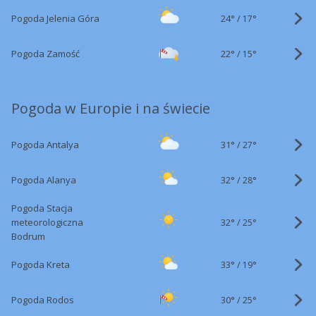
24°
/
Pogoda Jelenia Góra
17°
22°
/
Pogoda Zamość
15°
Pogoda w Europie i na świecie
31°
/
Pogoda Antalya
27°
32°
/
Pogoda Alanya
28°
Pogoda Stacja
32°
/
meteorologiczna
25°
Bodrum
33°
/
Pogoda Kreta
19°
30°
/
Pogoda Rodos
25°