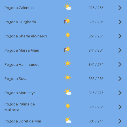
33°
/
Pogoda Zakintos
26°
33°
/
Pogoda Hurghada
29°
36°
/
Pogoda Sharm el-Sheikh
28°
34°
/
Pogoda Marsa Alam
30°
34°
/
Pogoda Hammamet
27°
33°
/
Pogoda Susa
26°
31°
/
Pogoda Monastyr
27°
Pogoda Palma de
33°
/
26°
Mallorca
30°
/
Pogoda Lloret de Mar
24°