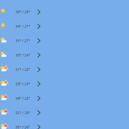
36°
/
28°
34°
/
27°
31°
/
27°
30°
/
24°
31°
/
22°
29°
/
23°
38°
/
22°
32°
/
28°
35°
/
26°