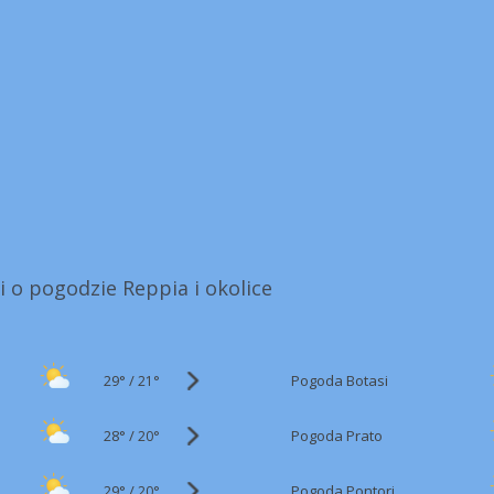
i o pogodzie Reppia i okolice
29°
/
Pogoda Botasi
21°
28°
/
Pogoda Prato
20°
29°
/
Pogoda Pontori
20°