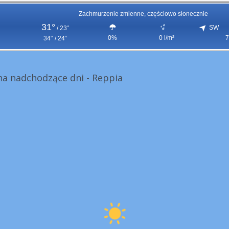
Zachmurzenie zmienne, częściowo słonecznie
31°
SW
/
23°
0%
0 l/m²
7
34° / 24°
a nadchodzące dni - Reppia