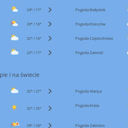
24°
/
Pogoda Białystok
17°
20°
/
Pogoda Rzeszów
16°
22°
/
Pogoda Częstochowa
16°
23°
/
Pogoda Zamość
17°
ie i na świecie
32°
/
Pogoda Alanya
27°
Pogoda Kreta
32°
/
25°
29°
/
Pogoda Zakintos
26°