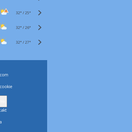
32°
/
25°
32°
/
26°
32°
/
27°
.com
 cookie
nia
takt
a