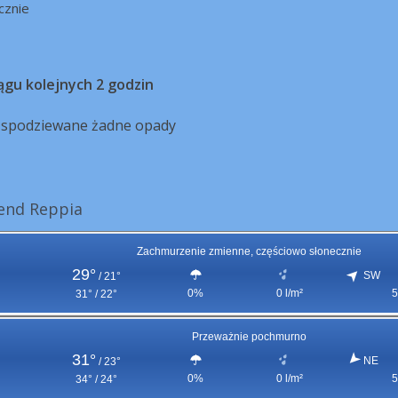
cznie
ągu kolejnych 2 godzin
ą spodziewane żadne opady
end Reppia
Zachmurzenie zmienne, częściowo słonecznie
29°
SW
/
21°
0%
0 l/m²
5
31° / 22°
Przeważnie pochmurno
31°
NE
/
23°
0%
0 l/m²
5
34° / 24°