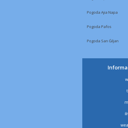
Pogoda Ajia Napa
Pogoda Pafos
Pogoda San Ġiljan
Informa
w
m
i
wea