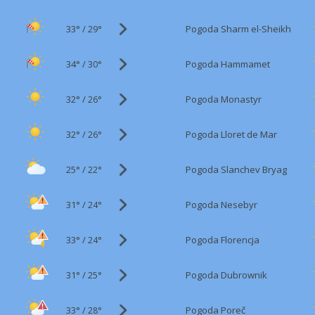
33°
/
Pogoda Sharm el-Sheikh
29°
34°
/
Pogoda Hammamet
30°
32°
/
Pogoda Monastyr
26°
32°
/
Pogoda Lloret de Mar
26°
25°
/
Pogoda Slanchev Bryag
22°
31°
/
Pogoda Nesebyr
24°
33°
/
Pogoda Florencja
24°
31°
/
Pogoda Dubrownik
25°
33°
/
Pogoda Poreč
28°