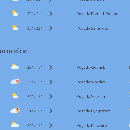
30°
/
Pogoda Prato di Pontori
21°
30°
/
Pogoda Semovigo
22°
m mieście
25°
/
Pogoda Gdańsk
19°
23°
/
Pogoda Wrocław
19°
24°
/
Pogoda Szczecin
18°
21°
/
Pogoda Bydgoszcz
18°
24°
/
Pogoda Katowice
18°