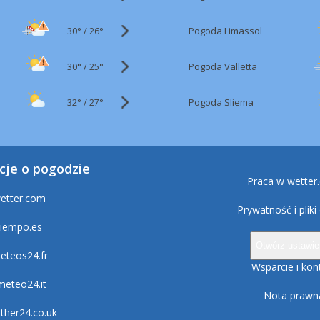
30°
/
Pogoda Limassol
26°
30°
/
Pogoda Valletta
25°
32°
/
Pogoda Sliema
27°
cje o pogodzie
Praca w wetter
etter.com
Prywatność i pliki
tiempo.es
Otwórz ustawie
eteos24.fr
Wsparcie i kon
lmeteo24.it
Nota prawn
ther24.co.uk