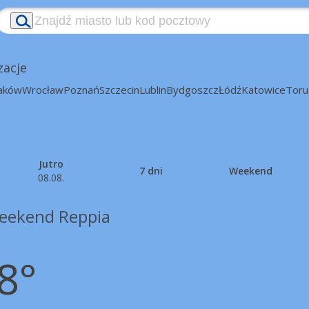
zacje
aków
Wrocław
Poznań
Szczecin
Lublin
Bydgoszcz
Łódź
Katowice
Toru
Jutro
7 dni
Weekend
08.08.
eekend Reppia
8°