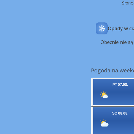
Słone
Opady w ci
Obecnie nie s
Pogoda na week
PT 07.08.
SO 08.08.