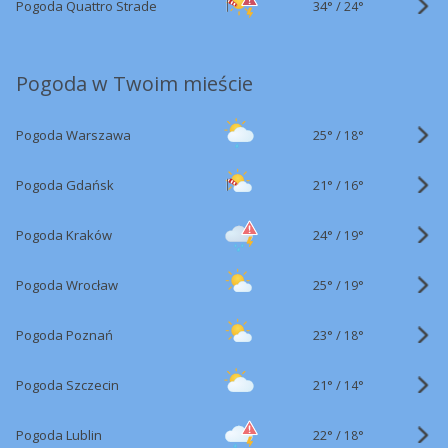
34°
/
Pogoda Quattro Strade
24°
Pogoda w Twoim mieście
25°
/
Pogoda Warszawa
18°
21°
/
Pogoda Gdańsk
16°
24°
/
Pogoda Kraków
19°
25°
/
Pogoda Wrocław
19°
23°
/
Pogoda Poznań
18°
21°
/
Pogoda Szczecin
14°
22°
/
Pogoda Lublin
18°