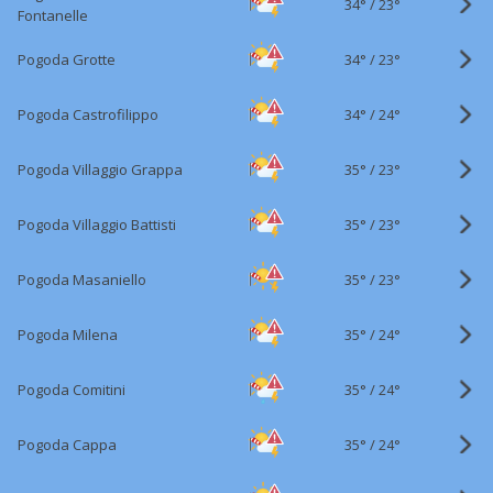
34°
/
23°
Fontanelle
34°
/
Pogoda Grotte
23°
34°
/
Pogoda Castrofilippo
24°
35°
/
Pogoda Villaggio Grappa
23°
35°
/
Pogoda Villaggio Battisti
23°
35°
/
Pogoda Masaniello
23°
35°
/
Pogoda Milena
24°
35°
/
Pogoda Comitini
24°
35°
/
Pogoda Cappa
24°