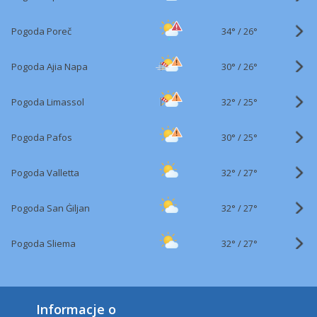
34°
/
Pogoda Poreč
26°
30°
/
Pogoda Ajia Napa
26°
32°
/
Pogoda Limassol
25°
30°
/
Pogoda Pafos
25°
32°
/
Pogoda Valletta
27°
32°
/
Pogoda San Ġiljan
27°
32°
/
Pogoda Sliema
27°
Informacje o