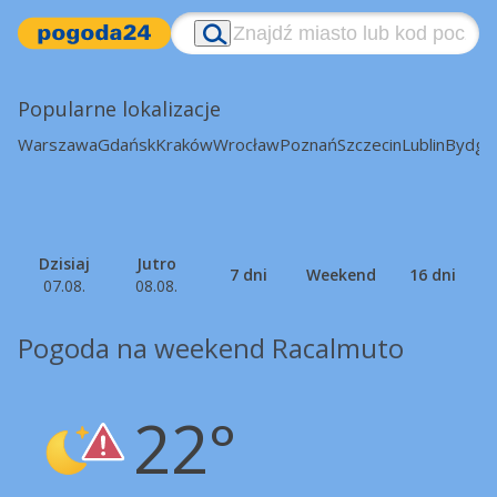
Popularne lokalizacje
Warszawa
Gdańsk
Kraków
Wrocław
Poznań
Szczecin
Lublin
Bydgo
Dzisiaj
Jutro
7 dni
Weekend
16 dni
07.08.
08.08.
Pogoda na weekend Racalmuto
22°