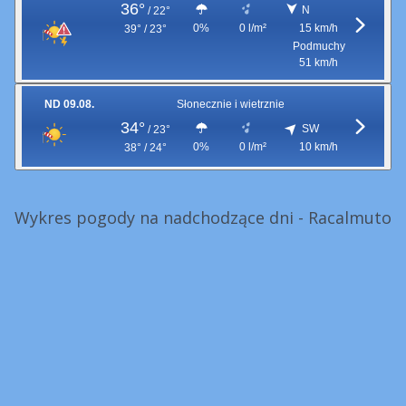
36°
N
/
22°
0%
0 l/m²
15 km/h
39° / 23°
Podmuchy
51 km/h
ND 09.08.
Słonecznie i wietrznie
34°
SW
/
23°
0%
0 l/m²
10 km/h
38° / 24°
Wykres pogody na nadchodzące dni - Racalmuto