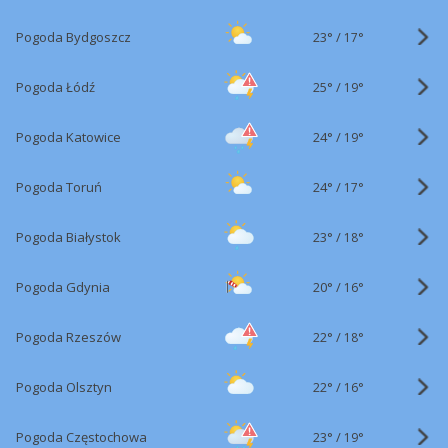
23°
/
Pogoda Bydgoszcz
17°
25°
/
Pogoda Łódź
19°
24°
/
Pogoda Katowice
19°
24°
/
Pogoda Toruń
17°
23°
/
Pogoda Białystok
18°
20°
/
Pogoda Gdynia
16°
22°
/
Pogoda Rzeszów
18°
22°
/
Pogoda Olsztyn
16°
23°
/
Pogoda Częstochowa
19°