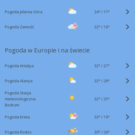
24°
/
Pogoda Jelenia Góra
17°
22°
/
Pogoda Zamość
16°
Pogoda w Europie i na świecie
32°
/
Pogoda Antalya
27°
32°
/
Pogoda Alanya
28°
Pogoda Stacja
32°
/
meteorologiczna
25°
Bodrum
33°
/
Pogoda Kreta
19°
30°
/
Pogoda Rodos
26°