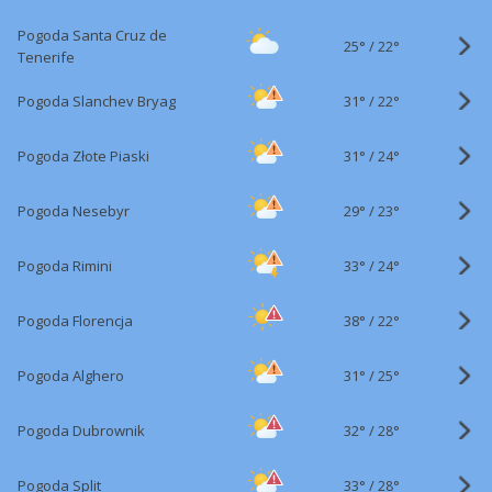
Pogoda Santa Cruz de
25°
/
22°
Tenerife
31°
/
Pogoda Slanchev Bryag
22°
31°
/
Pogoda Złote Piaski
24°
29°
/
Pogoda Nesebyr
23°
33°
/
Pogoda Rimini
24°
38°
/
Pogoda Florencja
22°
31°
/
Pogoda Alghero
25°
32°
/
Pogoda Dubrownik
28°
33°
/
Pogoda Split
28°