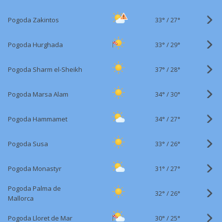
33°
/
Pogoda Zakintos
27°
33°
/
Pogoda Hurghada
29°
37°
/
Pogoda Sharm el-Sheikh
28°
34°
/
Pogoda Marsa Alam
30°
34°
/
Pogoda Hammamet
27°
33°
/
Pogoda Susa
26°
31°
/
Pogoda Monastyr
27°
Pogoda Palma de
32°
/
26°
Mallorca
30°
/
Pogoda Lloret de Mar
25°