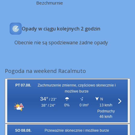
Bezchmurnie
Opady w ciągu kolejnych 2 godzin
Obecnie nie są spodziewane żadne opady
Pogoda na weekend Racalmuto
PT 07.08.
Zachmurzenie zmienne, częściowo słonecznie i
możliwe burze
34°
N
/
23°
0%
0 l/m²
13 km/h
38° / 24°
Podmuchy
46 km/h
SO 08.08.
Przeważnie słonecznie i możliwe burze