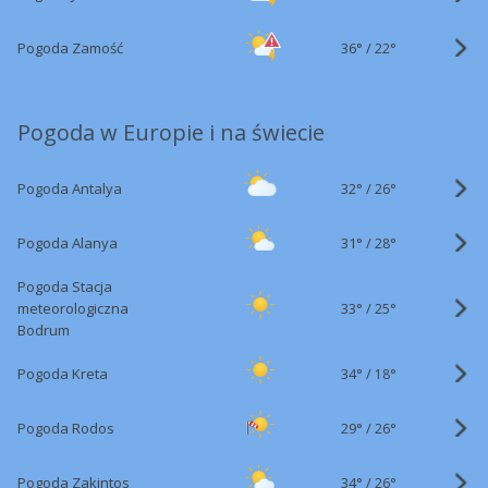
36°
/
Pogoda Zamość
22°
Pogoda w Europie i na świecie
32°
/
Pogoda Antalya
26°
31°
/
Pogoda Alanya
28°
Pogoda Stacja
33°
/
meteorologiczna
25°
Bodrum
34°
/
Pogoda Kreta
18°
29°
/
Pogoda Rodos
26°
34°
/
Pogoda Zakintos
26°