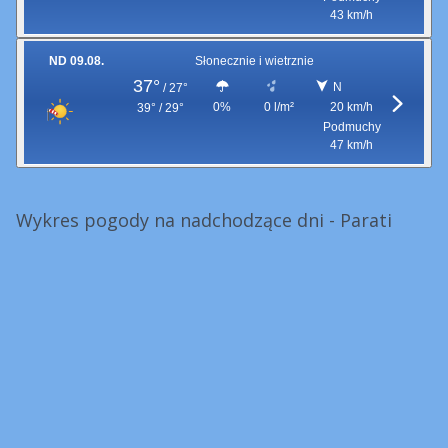
43 km/h
ND 09.08.
Słonecznie i wietrznie
37°
N
/
27°
0%
0 l/m²
20 km/h
39° / 29°
Podmuchy
47 km/h
Wykres pogody na nadchodzące dni - Parati