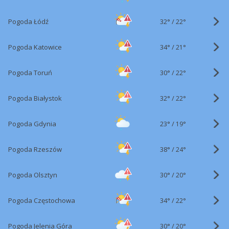
32°
/
Pogoda Łódź
22°
34°
/
Pogoda Katowice
21°
30°
/
Pogoda Toruń
22°
32°
/
Pogoda Białystok
22°
23°
/
Pogoda Gdynia
19°
38°
/
Pogoda Rzeszów
24°
30°
/
Pogoda Olsztyn
20°
34°
/
Pogoda Częstochowa
22°
30°
/
Pogoda Jelenia Góra
20°