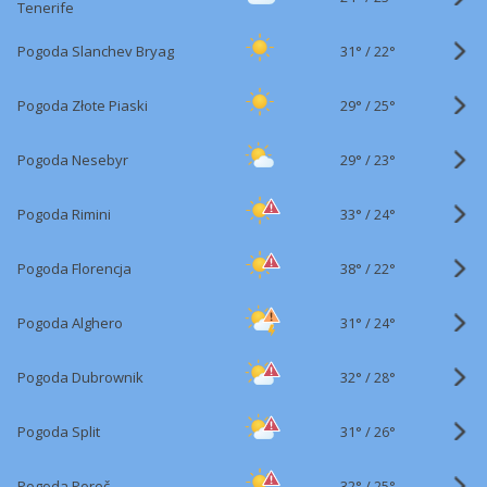
Tenerife
31°
/
Pogoda Slanchev Bryag
22°
29°
/
Pogoda Złote Piaski
25°
29°
/
Pogoda Nesebyr
23°
33°
/
Pogoda Rimini
24°
38°
/
Pogoda Florencja
22°
31°
/
Pogoda Alghero
24°
32°
/
Pogoda Dubrownik
28°
31°
/
Pogoda Split
26°
32°
/
Pogoda Poreč
25°