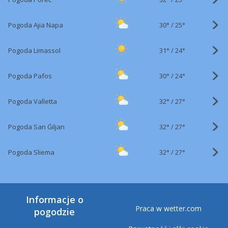
30°
/
Pogoda Ajia Napa
25°
31°
/
Pogoda Limassol
24°
30°
/
Pogoda Pafos
24°
32°
/
Pogoda Valletta
27°
32°
/
Pogoda San Ġiljan
27°
32°
/
Pogoda Sliema
27°
Informacje o
Praca w wetter.com
pogodzie