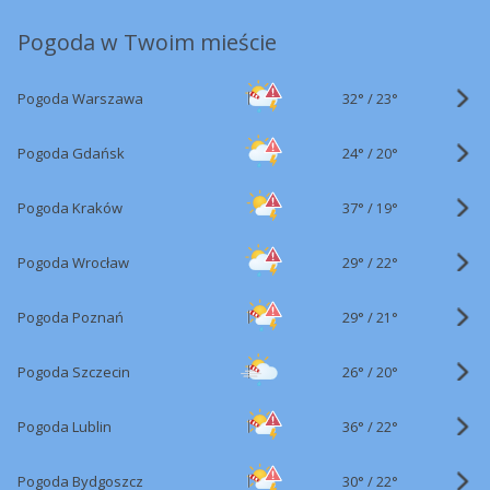
Pogoda w Twoim mieście
32°
/
Pogoda Warszawa
23°
24°
/
Pogoda Gdańsk
20°
37°
/
Pogoda Kraków
19°
29°
/
Pogoda Wrocław
22°
29°
/
Pogoda Poznań
21°
26°
/
Pogoda Szczecin
20°
36°
/
Pogoda Lublin
22°
30°
/
Pogoda Bydgoszcz
22°