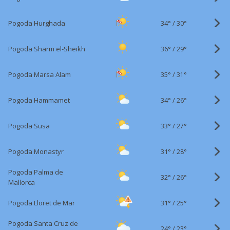
34°
/
Pogoda Hurghada
30°
36°
/
Pogoda Sharm el-Sheikh
29°
35°
/
Pogoda Marsa Alam
31°
34°
/
Pogoda Hammamet
26°
33°
/
Pogoda Susa
27°
31°
/
Pogoda Monastyr
28°
Pogoda Palma de
32°
/
26°
Mallorca
31°
/
Pogoda Lloret de Mar
25°
Pogoda Santa Cruz de
24°
/
23°