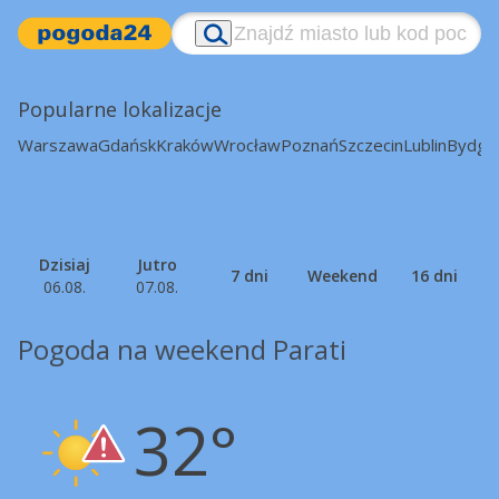
Popularne lokalizacje
Warszawa
Gdańsk
Kraków
Wrocław
Poznań
Szczecin
Lublin
Bydgo
Dzisiaj
Jutro
7 dni
Weekend
16 dni
06.08.
07.08.
Pogoda na weekend Parati
32°