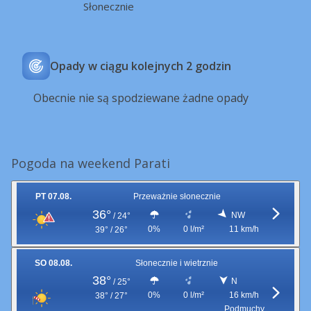
Słonecznie
Opady w ciągu kolejnych 2 godzin
Obecnie nie są spodziewane żadne opady
Pogoda na weekend Parati
PT 07.08.
Przeważnie słonecznie
36°
NW
/
24°
0%
0 l/m²
11 km/h
39° / 26°
SO 08.08.
Słonecznie i wietrznie
38°
N
/
25°
0%
0 l/m²
16 km/h
38° / 27°
Podmuchy