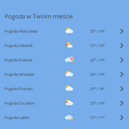
Pogoda w Twoim mieście
25°
/
Pogoda Warszawa
19°
21°
/
Pogoda Gdańsk
16°
22°
/
Pogoda Kraków
19°
25°
/
Pogoda Wrocław
19°
23°
/
Pogoda Poznań
18°
21°
/
Pogoda Szczecin
14°
21°
/
Pogoda Lublin
17°