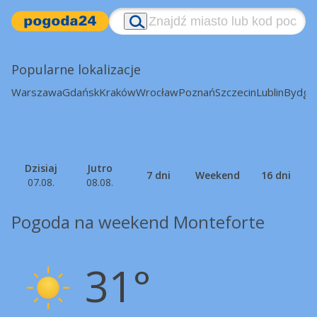
Popularne lokalizacje
Warszawa
Gdańsk
Kraków
Wrocław
Poznań
Szczecin
Lublin
Bydgo
Dzisiaj
Jutro
7 dni
Weekend
16 dni
07.08.
08.08.
Pogoda na weekend Monteforte
31°