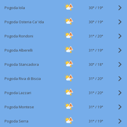
30°
/
Pogoda Iola
19°
30°
/
Pogoda Osteria Ca' Ida
19°
31°
/
Pogoda Rondoni
20°
31°
/
Pogoda Alberelli
19°
30°
/
Pogoda Stancadora
18°
31°
/
Pogoda Riva di Biscia
20°
31°
/
Pogoda Lazzari
20°
31°
/
Pogoda Montese
19°
31°
/
Pogoda Serra
19°