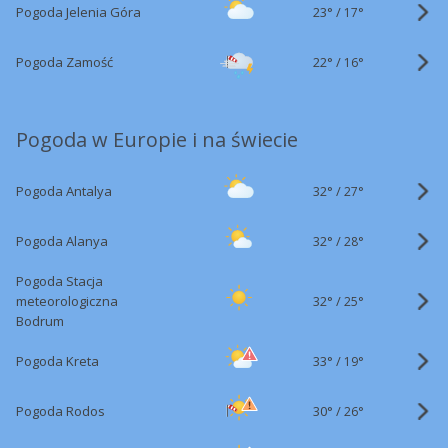
23°
/
Pogoda Jelenia Góra
17°
22°
/
Pogoda Zamość
16°
Pogoda w Europie i na świecie
32°
/
Pogoda Antalya
27°
32°
/
Pogoda Alanya
28°
Pogoda Stacja
32°
/
meteorologiczna
25°
Bodrum
33°
/
Pogoda Kreta
19°
30°
/
Pogoda Rodos
26°