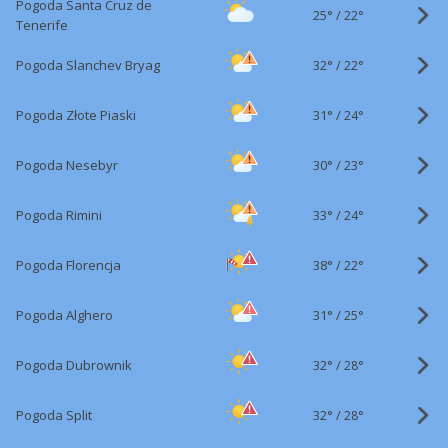
Pogoda Santa Cruz de
25°
/
22°
Tenerife
32°
/
Pogoda Slanchev Bryag
22°
31°
/
Pogoda Złote Piaski
24°
30°
/
Pogoda Nesebyr
23°
33°
/
Pogoda Rimini
24°
38°
/
Pogoda Florencja
22°
31°
/
Pogoda Alghero
25°
32°
/
Pogoda Dubrownik
28°
32°
/
Pogoda Split
28°