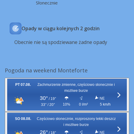
Słonecznie
Opady w ciągu kolejnych 2 godzin
Obecnie nie są spodziewane żadne opady
Pogoda na weekend Monteforte
PT 07.08.
Zachmurzenie zmienne, częściowo słonecznie i
możliwe burze
30°
NE
/
19°
10%
0 l/m²
5 km/h
33° / 20°
SO 08.08.
Częściowo słonecznie, rozproszony lekki deszcz
i możliwe burze
26°
NE
/
18°