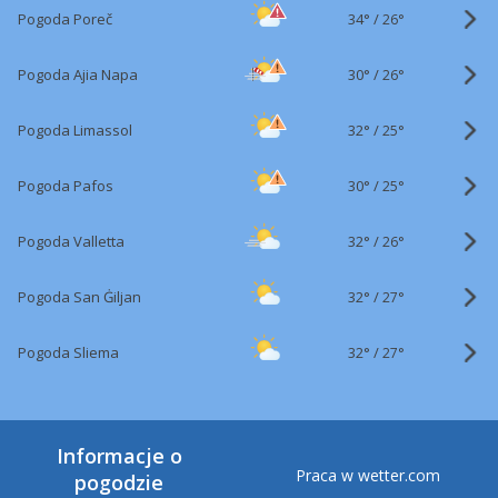
34°
/
Pogoda Poreč
26°
30°
/
Pogoda Ajia Napa
26°
32°
/
Pogoda Limassol
25°
30°
/
Pogoda Pafos
25°
32°
/
Pogoda Valletta
26°
32°
/
Pogoda San Ġiljan
27°
32°
/
Pogoda Sliema
27°
Informacje o
Praca w wetter.com
pogodzie