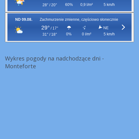
60%
0,9 l/m²
5 km/h
28° / 20°
ND 09.08.
Zachmurzenie zmienne, częściowo słonecznie
29°
NE
/
17°
0%
0 l/m²
5 km/h
31° / 18°
Wykres pogody na nadchodzące dni -
Monteforte