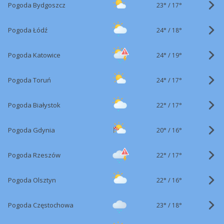
23°
/
Pogoda Bydgoszcz
17°
24°
/
Pogoda Łódź
18°
24°
/
Pogoda Katowice
19°
24°
/
Pogoda Toruń
17°
22°
/
Pogoda Białystok
17°
20°
/
Pogoda Gdynia
16°
22°
/
Pogoda Rzeszów
17°
22°
/
Pogoda Olsztyn
16°
23°
/
Pogoda Częstochowa
18°