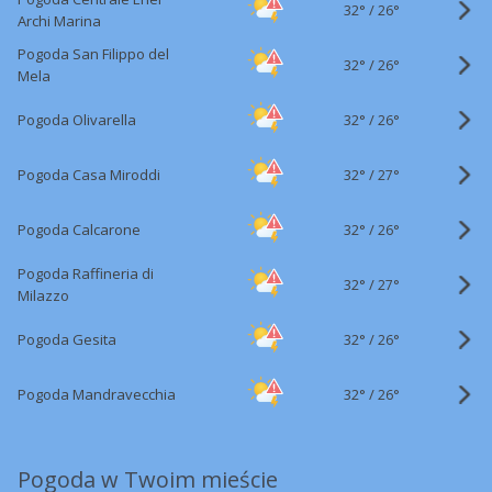
32°
/
26°
Archi Marina
Pogoda San Filippo del
32°
/
26°
Mela
32°
/
Pogoda Olivarella
26°
32°
/
Pogoda Casa Miroddi
27°
32°
/
Pogoda Calcarone
26°
Pogoda Raffineria di
32°
/
27°
Milazzo
32°
/
Pogoda Gesita
26°
32°
/
Pogoda Mandravecchia
26°
Pogoda w Twoim mieście