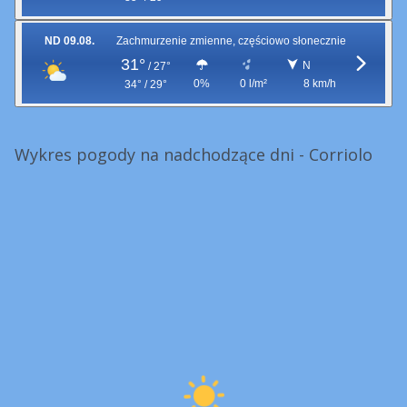
ND 09.08.
Zachmurzenie zmienne, częściowo słonecznie
31°
N
/
27°
0%
0 l/m²
8 km/h
34° / 29°
Wykres pogody na nadchodzące dni - Corriolo