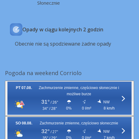
Słonecznie
Opady w ciągu kolejnych 2 godzin
Obecnie nie są spodziewane żadne opady
Pogoda na weekend Corriolo
PT 07.08.
Zachmurzenie zmienne, częściowo słonecznie i
możliwe burze
31°
NW
/
26°
0%
0 l/m²
8 km/h
34° / 28°
SO 08.08.
Zachmurzenie zmienne, częściowo słonecznie
32°
NW
/
27°
0%
0 l/m²
7 km/h
35° / 29°