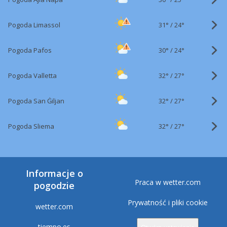
31°
/
Pogoda Limassol
24°
30°
/
Pogoda Pafos
24°
32°
/
Pogoda Valletta
27°
32°
/
Pogoda San Ġiljan
27°
32°
/
Pogoda Sliema
27°
Informacje o
Praca w wetter.com
pogodzie
Prywatność i pliki cookie
wetter.com
tiempo.es