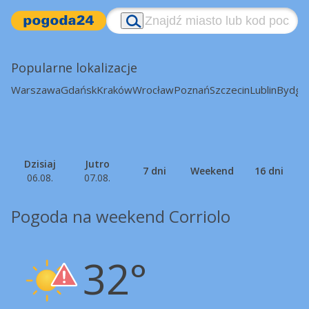
Popularne lokalizacje
Warszawa
Gdańsk
Kraków
Wrocław
Poznań
Szczecin
Lublin
Bydgo
Dzisiaj
Jutro
7 dni
Weekend
16 dni
06.08.
07.08.
Pogoda na weekend Corriolo
32°