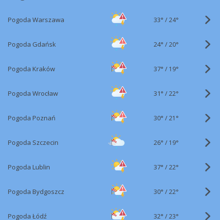
33°
/
Pogoda Warszawa
24°
24°
/
Pogoda Gdańsk
20°
37°
/
Pogoda Kraków
19°
31°
/
Pogoda Wrocław
22°
30°
/
Pogoda Poznań
21°
26°
/
Pogoda Szczecin
19°
37°
/
Pogoda Lublin
22°
30°
/
Pogoda Bydgoszcz
22°
32°
/
Pogoda Łódź
23°