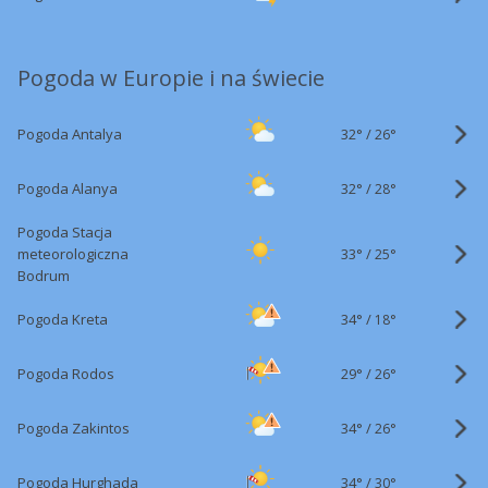
Pogoda w Europie i na świecie
32°
/
Pogoda Antalya
26°
32°
/
Pogoda Alanya
28°
Pogoda Stacja
33°
/
meteorologiczna
25°
Bodrum
34°
/
Pogoda Kreta
18°
29°
/
Pogoda Rodos
26°
34°
/
Pogoda Zakintos
26°
34°
/
Pogoda Hurghada
30°