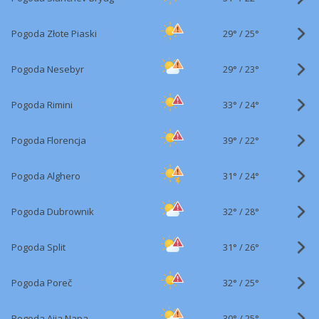
29°
/
Pogoda Złote Piaski
25°
29°
/
Pogoda Nesebyr
23°
33°
/
Pogoda Rimini
24°
39°
/
Pogoda Florencja
22°
31°
/
Pogoda Alghero
24°
32°
/
Pogoda Dubrownik
28°
31°
/
Pogoda Split
26°
32°
/
Pogoda Poreč
25°
30°
/
Pogoda Ajia Napa
25°