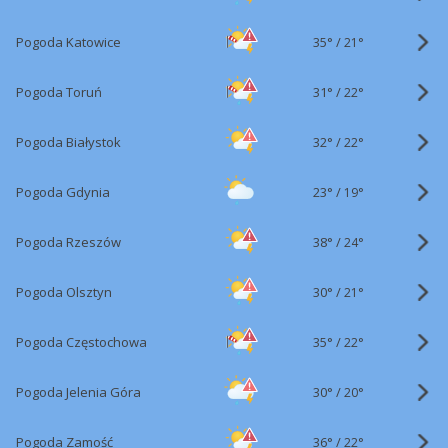
35°
/
Pogoda Katowice
21°
31°
/
Pogoda Toruń
22°
32°
/
Pogoda Białystok
22°
23°
/
Pogoda Gdynia
19°
38°
/
Pogoda Rzeszów
24°
30°
/
Pogoda Olsztyn
21°
35°
/
Pogoda Częstochowa
22°
30°
/
Pogoda Jelenia Góra
20°
36°
/
Pogoda Zamość
22°