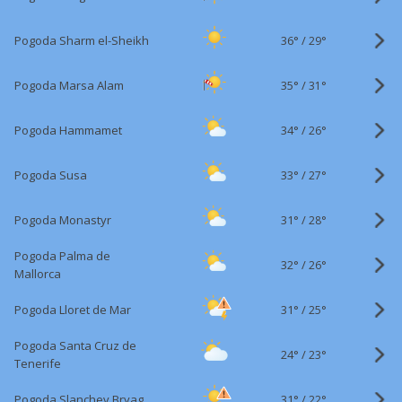
36°
/
Pogoda Sharm el-Sheikh
29°
35°
/
Pogoda Marsa Alam
31°
34°
/
Pogoda Hammamet
26°
33°
/
Pogoda Susa
27°
31°
/
Pogoda Monastyr
28°
Pogoda Palma de
32°
/
26°
Mallorca
31°
/
Pogoda Lloret de Mar
25°
Pogoda Santa Cruz de
24°
/
23°
Tenerife
31°
/
Pogoda Slanchev Bryag
22°